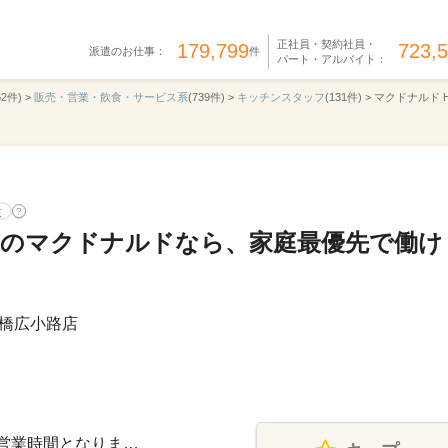
正社員・契約社員・
179,799
723,
派遣のお仕事：
件
パート・アルバイト：
62件) >
販売・営業・飲食・サービス系
(739件) >
キッチンスタッフ
(131件) >
マクドナルド H
意
?
OKのマクドナルドなら、家庭最優先で働け
橋広小路店
記は営業時間となりま…