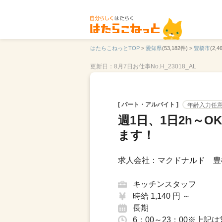
はたらこねっとTOP
>
愛知県
(53,182件) >
豊橋市
(2,4
更新日：8月7日
お仕事No.H_23018_AL
[ パート・アルバイト ]
年齢入力任
週1日、1日2h～
ます！
求人会社：マクドナルド 豊
キッチンスタッフ
時給 1,140 円 ～
長期
6：00～23：00※上