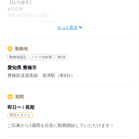
【給与備考】
●月収例
月収48万円以上可能！
時給3,000円×7.25時間×22日+深夜割増
もっと見る
応募する
勤務地
勤務地固定
バイク自転車
車OK
愛知県 豊橋市
豊橋鉄道渥美線 老津駅（車8分）
期間
即日〜 / 長期
即日スタート
ご応募から1週間を目安に勤務開始していただけます！