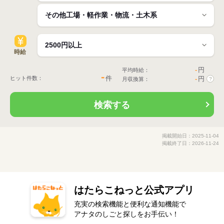
時給
-
円
平均時給：
-
件
ヒット件数：
-
円
月収換算：
?
検索する
掲載開始日：2025-11-04
掲載終了日：2026-11-24
はたらこねっと公式アプリ
充実の検索機能と便利な通知機能で
アナタのしごと探しをお手伝い！