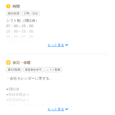
時間
残20未満
17時～出社
シフト制（3勤1休）
07：00～15：00
15：00～23：00
23：00～07：00
実働時間7時間15分
もっと見る
応募する
休日・休暇
週4日勤務
家庭都合休可
シフト勤務
・会社カレンダーに準ずる。
●3勤1休
●有給休暇あり
●長期休暇あり
（GW、お盆休み、年末年始休暇）
もっと見る