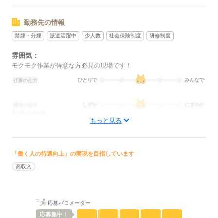
応募する
勤務先の情報
禁煙・分煙
派遣活躍中
少人数
社会保険制度
研修制度
雰囲気：
モクモク作業が得意な方必見の現場です！
ひとりで
みんなで
仕事の仕方
しずか
にぎやか
職場の様子
配属先部署：
もっと見る
募集業務にてお仕事を担当していただきます。
概要：
業界
メーカー関連
事業内容
クレーン作業
「働く人の待遇向上」の実現を目指しています
高収入
応募する
応募バロメーター
応募
集中！