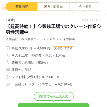
0
募集内容
選考・応募先
会社概要
キープ
ログイン
メニュー
派遣
更新日:11月11日
【超高時給！】◇製鉄工場でのクレーン作業◇
男性活躍中
派遣会社
株式会社エムジェイスタッフ 採用担当
時給 3,000 円 ～ 4,500 円
交通費一部支給
その他工場・軽作業・物流・土木系
豊橋市 / 老津駅（車8分）
即日〜 / 長期
シフト制（3勤1休）07：00～15：0…
・会社カレンダーに準ずる。●3勤1休●有…
約1分でかんたん入力