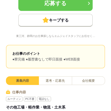
応募する
キープする
東三河、静岡のお仕事探しならエムジェイスタッフにお任せく…
お仕事のポイント
●寮完備 ●履歴書なしで即日面接 ●WEB面接
募集内容
選考・応募先
会社概要
仕事内容
ルーティン
PC不要
電話なし
その他工場・軽作業・物流・土木系