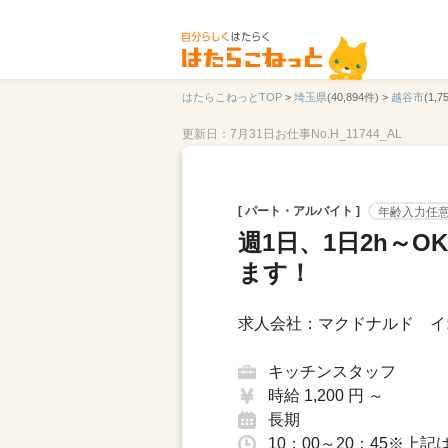
はたらこねっとTOP
>
埼玉県
(40,894件) >
越谷市
(1,7
更新日：7月31日
お仕事No.H_11744_AL
[ パート・アルバイト ]
年齢入力任
週1日、1日2h～
ます！
求人会社：マクドナルド イ
キッチンスタッフ
時給 1,200 円 ～
長期
10：00～20：45※上