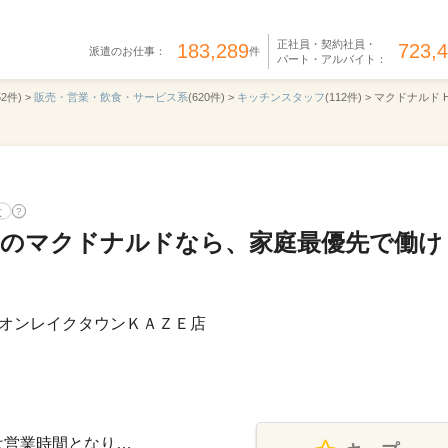
正社員・契約社員・
183,289
723,
派遣のお仕事：
件
パート・アルバイト：
52件) >
販売・営業・飲食・サービス系
(620件) >
キッチンスタッフ
(112件) >
マクドナルド H
意
?
OKのマクドナルドなら、家庭最優先で働け
オンレイクタウンＫＡＺＥ店
記は営業時間となり…