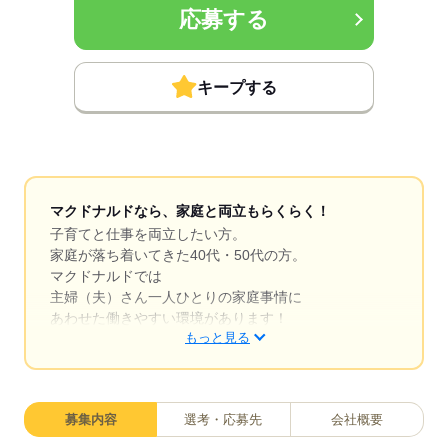
応募する
キープする
マクドナルドなら、家庭と両立もらくらく！
子育てと仕事を両立したい方。
家庭が落ち着いてきた40代・50代の方。
マクドナルドでは
主婦（夫）さん一人ひとりの家庭事情に
あわせた働きやすい環境があります！
もっと見る
シフトの組みやすさ、バツグン
￣￣￣￣￣￣￣￣￣￣￣￣￣￣
募集内容
選考・応募先
会社概要
子どもが保育園にあがり一段落。
ひさびさにお仕事しようかな？