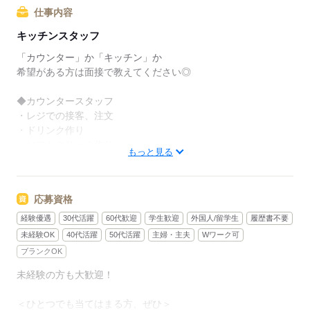
でも、いきなりフルタイムは
仕事内容
ちょっと不安…？
キッチンスタッフ
マクドナルドなら週1日からでもOK。
「カウンター」か「キッチン」か
午前中に数時間でもOK。
希望がある方は面接で教えてください◎
さらに、シフト提出は1週間ごと！
◆カウンタースタッフ
日々の子どもとのふれあいタイム、
・レジでの接客、注文
授業参観や運動会などの学校行事、
・ドリンク作り
子育て仲間とランチやお買い物。
・ソフトクリーム作り
もっと見る
たくさんの予定も、余裕を持って
・商品のお渡し
スケジュールを組めますよ。
・店内清掃
応募資格
最初はカウンターでの注文受付から。
全店統一の分かりやすい
タッチパネル式のレジで
経験優遇
30代活躍
60代歓迎
学生歓迎
外国人/留学生
履歴書不要
マニュアルを用意しています
操作は商品を選んでタッチするだけ◎
未経験OK
40代活躍
50代活躍
主婦・主夫
Wワーク可
￣￣￣￣￣￣￣￣￣￣￣￣￣￣
ブランクOK
初めはオリエンテーションで
接客ルールなどをお勉強。
未経験の方も大歓迎！
◆キッチンでの調理
その後、トレーナーと一緒に
・ハンバーガーやポテトの調理
カウンターデビュー。
＜ひとつでも当てはまる方、ぜひ＞
・資材の補充