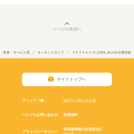
ページの先頭へ
・飲食・サービス系
キッチンスタッフ
マクドナルド H_11561_ALのお仕事詳細
サイトトップへ
ディップ（株）
はたらこねっととは
ヘルプ＆お問い合わせ
利用規約
利用者情報の外部送信に
プライバシーポリシー
ついて