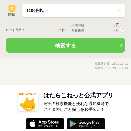
時給
-
円
平均時給：
-
件
ヒット件数：
-
円
月収換算：
?
検索する
掲載開始日：2025-10-01
掲載終了日：2026-12-13
はたらこねっと公式アプリ
充実の検索機能と便利な通知機能で
アナタのしごと探しをお手伝い！