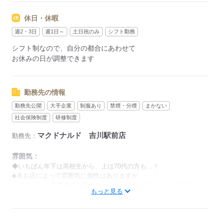
忙しい方も、予定に合わせて働けます♪
休日・休暇
週2・3日
週1日～
土日祝のみ
シフト勤務
応募する
シフト制なので、自分の都合にあわせて
お休みの日が調整できます
勤務先の情報
勤務先公開
大手企業
制服あり
禁煙・分煙
まかない
社会保険制度
研修制度
マクドナルド 吉川駅前店
勤務先：
雰囲気：
◆いちばん年下は高校生から、上は70代の方も…！
◆各お店によって雰囲気に個性はありますが、
クルーとして共通の仕事マニュアル・ホスピタリティがあるの
もっと見る
で、
歳関係なく仕事を教えあえるのが特徴です。
男性
女性
男女の割合