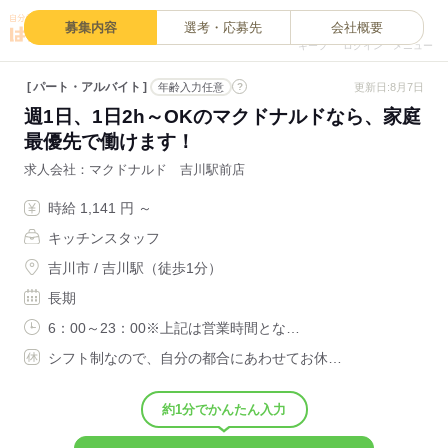
0
募集内容
選考・応募先
会社概要
キープ
ログイン
メニュー
パート・アルバイト
?
更新日:8月7日
年齢入力任意
週1日、1日2h～OKのマクドナルドなら、家庭
最優先で働けます！
求人会社
マクドナルド 吉川駅前店
時給 1,141 円 ～
キッチンスタッフ
吉川市 / 吉川駅（徒歩1分）
長期
6：00～23：00※上記は営業時間とな…
シフト制なので、自分の都合にあわせてお休…
約1分でかんたん入力