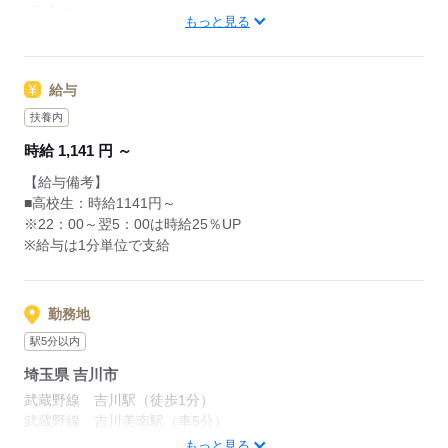
□子育てを優先して働きたい
・清掃
もっと見る
レジのメニューは写真付き！
□シフトを自由に組めるとうれしい
最初は覚えきれなくても、
□働くのはかなりひさびさ or 初めて
調理にはすべてマニュアルあり◎
あせらず探せば大丈夫。
□テキパキ動くのは得意な方かも
その通りに作ればOKなので
給与
□よく知ってるお店だと安心
料理をしたことがない人でも
先輩からのメッセージ
サクサク覚えられます。
扶養内
朝～昼の時間帯は
誰がクルーとして働いても「仕事がわかりやすい」
時給 1,141 円 ～
主婦（夫）さんが多数活躍中。
そんな環境を目指しています
応募する
【給与備考】
「お客さまと接するうちに笑顔が増えた」
■高校生：時給1141円～
単純に「マクドナルドのメニュー、特にポテトが好き
「カラダを動かしてリフレッシュできる」
※22：00～翌5：00は時給25％UP
で！笑」
と、好評です。
※給与は1分単位で支給
なんてきっかけで応募してくれる方もたくさんいるの
ちょうどいい息抜きにもなりますよ！
で
気楽に来てくださいね！
勤務地
応募する
駅5分以内
埼玉県 吉川市
武蔵野線 吉川駅（徒歩1分）
武蔵野線 吉川美南駅（車5分）
武蔵野線 越谷レイクタウン駅（車7分）
もっと見る