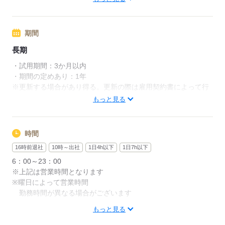
応募する
期間
長期
・試用期間：3か月以内
・期間の定めあり：1年
※更新する場合があり得る。更新の際は雇用契約書によって行
う。
もっと見る
応募する
時間
16時前退社
10時～出社
1日4h以下
1日7h以下
6：00～23：00
※上記は営業時間となります
※曜日によって営業時間
勤務時間が異なる場合がございます
もっと見る
週1日～、1日2h～OK！
シフトは1週間毎の自己申告制