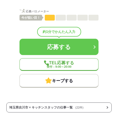
応募バロメーター
ひとりで
みんなで
仕事の仕方
今が
狙い目！
しずか
にぎやか
職場の様子
配属先部署：
約1分でかんたん入力
男女比
（男4：女6）
待遇・福利厚生：
応募する
◆制服貸与
◆社会保険あり
◆全店舗完全禁煙
◆副業・WワークOK
TEL応募する
◆昇給あり
受付：9:00～20:00
◆扶養内勤務OK
キープする
◆研修あり
…全てのクルーを対象とした
研修を行っています。
オリエンテーション後、あなたの
成長に合わせてトレーニングを実施。
1ヶ月を目途に、職場に溶け込めたか、
埼玉県吉川市 × キッチンスタッフの仕事一覧
(22件)
仕事に慣れたかどうかを確認します。
※時給変動なし。