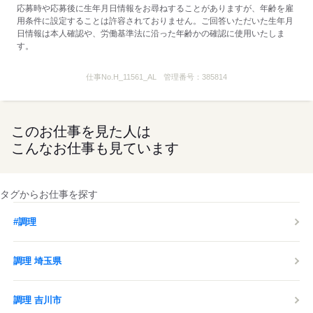
応募時や応募後に生年月日情報をお尋ねすることがありますが、年齢を雇
用条件に設定することは許容されておりません。ご回答いただいた生年月
◆食事補助あり
日情報は本人確認や、労働基準法に沿った年齢かの確認に使用いたしま
…マクドナルドのメニューが
す。
全て30％OFF！セットも単品も！
◆前給制度あり
仕事No.
H_11561_AL
管理番号：
385814
…働いた分の一部を
お給料日前にもらえちゃいます！
最短で翌日の振込が可能♪
このお仕事を見た人は
◆クルーだけの割引制度あり
こんなお仕事も見ています
…本・CDも割引で購入できる特典等
※店舗によっては実施していないものもあります。
タグからお仕事を探す
【コロナ感染拡大防止の取り組み】
・マスクの従業員配布
#調理
・手洗いの徹底（最低1時間に1回）
・勤務開始前の検温
調理 埼玉県
・アルコール消毒液の設置 など
お客様、従業員をはじめ全ての
調理 吉川市
皆様の安全を最優先し、