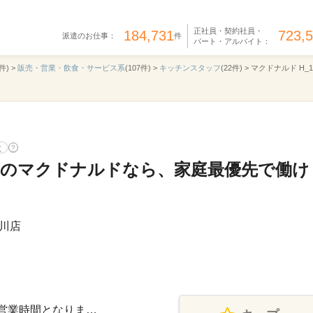
正社員・契約社員・
184,731
723,
派遣のお仕事：
件
パート・アルバイト：
件) >
販売・営業・飲食・サービス系
(107件) >
キッチンスタッフ
(22件) >
マクドナルド H_1
意
?
OKのマクドナルドなら、家庭最優先で働け
川店
記は営業時間となりま…