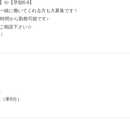
】や【早朝6‐9】
一緒に働いてくれる方も大募集です！
2時間から勤務可能です♪
ご相談下さい☆
！
）
）
（車8分）