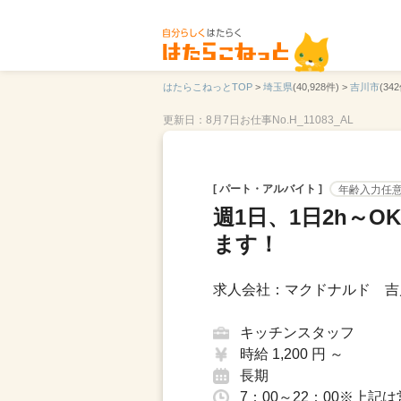
はたらこねっとTOP
>
埼玉県
(40,928件) >
吉川市
(342
更新日：8月7日
お仕事No.H_11083_AL
[ パート・アルバイト ]
年齢入力任
週1日、1日2h～
ます！
求人会社：マクドナルド 吉
キッチンスタッフ
時給 1,200 円 ～
長期
7：00～22：00※上