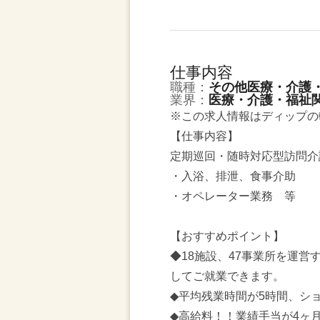
仕事内容
職種：
その他医療・介護
業界：
医療・介護・福祉
※この求人情報はディップの
【仕事内容】
定期巡回・随時対応型訪問介
・入浴、排泄、食事介助
・オペレーター業務 等
【おすすめポイント】
◆18施設、47事業所を運
してご就業できます。
◆平均残業時間が5時間、シ
◆高給料！！業績手当が4ヶ