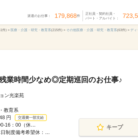
正社員・契約社員・
179,868
723,
派遣のお仕事：
件
パート・アルバイト：
61件) >
医療・介護・研究・教育系
(215件) >
その他医療・介護・研究・教育系
(63件) >
ディ
！残業時間少なめ◎定期巡回のお仕事♪
ョン光楽苑
・教育系
48 円
交通費一部支給
0-16：00（休…
キープ
休日制度備考希望休：…