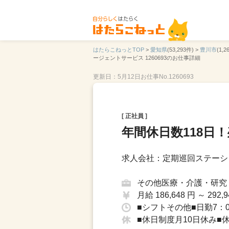
はたらこねっとTOP
>
愛知県
(53,293件) >
豊川市
(1,2
ージェントサービス 1260693のお仕事詳細
更新日：5月12日
お仕事No.1260693
[ 正社員 ]
年間休日数118日
求人会社：定期巡回ステーシ
その他医療・介護・研究
月給 186,648 円 ～ 292,9
■シフトその他■日勤7：0
■休日制度月10日休み■