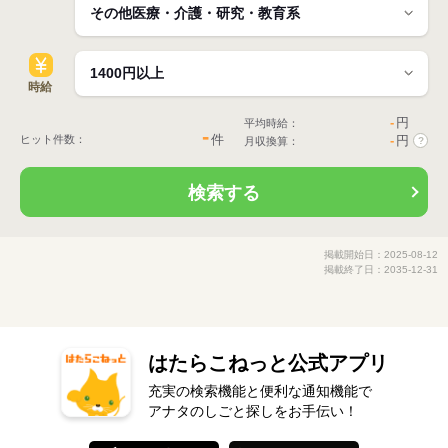
時給
-
円
平均時給：
-
件
ヒット件数：
-
円
月収換算：
?
検索する
掲載開始日：2025-08-12
掲載終了日：2035-12-31
はたらこねっと公式アプリ
充実の検索機能と便利な通知機能で
アナタのしごと探しをお手伝い！