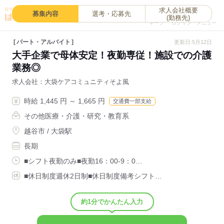
求人会社概要
0
募集内容
選考・応募先
(勤務先)
キープ
ログイン
メニュー
パート・アルバイト
更新日:5月12日
大手企業で母体安定！夜勤専従！施設での介護
業務◎
求人会社
大袋ケアコミュニティそよ風
時給 1,445 円 ～ 1,665 円
交通費一部支給
その他医療・介護・研究・教育系
越谷市 / 大袋駅
長期
■シフト夜勤のみ■夜勤16：00-9：0…
■休日制度週休2日制■休日制度備考シフト…
約1分でかんたん入力