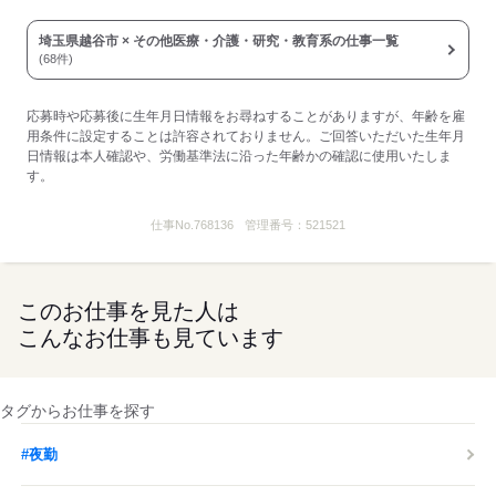
通勤手当
年末年始手当：380円/時
埼玉県越谷市 × その他医療・介護・研究・教育系の仕事一覧
※12/30 0時～1/3 24時
(68件)
寸志あり：年2回（6月・12月）
※業績による
■受動喫煙防止措置：
応募時や応募後に生年月日情報をお尋ねすることがありますが、年齢を雇
屋内禁煙
用条件に設定することは許容されておりません。ご回答いただいた生年月
日情報は本人確認や、労働基準法に沿った年齢かの確認に使用いたしま
す。
応募する
仕事No.
768136
管理番号：
521521
このお仕事を見た人は
こんなお仕事も見ています
タグからお仕事を探す
#夜勤