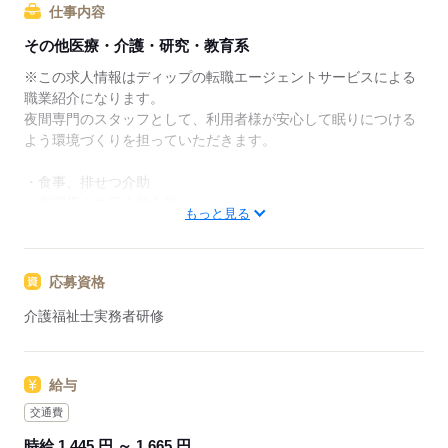
リアアドバイザーが入職まで無料でサポートいたしま
仕事内容
す。
その他医療・介護・研究・教育系
★ご利用メリット
※この求人情報はディップの転職エージェントサービスによる
日本最大級の求人情報の中からぴったりな求人をご紹
職業紹介になります。
介｡
夜間専門のスタッフとして、利用者様が安心して眠りにつける
履歴書作成のアドバイスや面接日の調整だけでなく、
よう環境づくりを担っていただきます。
お給料、お休み、入職時期の交渉もサポートします。
・食事、排せつ介助
【もちろん無料】
・夜間帯の生活介助全般
もっと見る
費用は一切かかりません。
・各書類作成（ご利用報告など、簡単なPC操作）
・空き時間にフロア・居室の清掃、洗濯等あり
など
応募資格
◎夜勤専門のため、日中の時間を確保したい方におすすめです
介護福祉士実務者研修
◎
複数のサービスを併設しており、住み慣れた地域でお客様一人
給与
ひとりのニーズに合わせたサービスを提供しております。
業界シェアトップクラスの企業が運営しておりますので、各種
交通費
福利厚生や研修制度などが充実しております。
時給 1,445 円 ～ 1,665 円