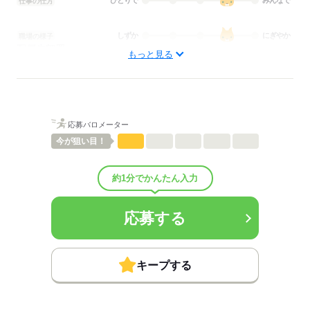
ひとりで
みんなで
仕事の仕方
しずか
にぎやか
職場の様子
配属先部署：
もっと見る
介護職・ヘルパー
待遇・福利厚生：
■昇給：年1回
■賞与備考：なし
■試用期間：3ヶ月
応募バロメーター
■試用期間の待遇変更有無：有
■試用期間中の労働条件：処遇改善手当は3か月後から支給■その他福
今が
狙い目！
利厚生：
※加入保険は勤務日数に応じて変動（法定通り）
約1分でかんたん入力
◆制服貸与
◆定期健康診断
◆予防接種補助金制度
応募する
◆各種研修制度
◆食事補助
■その他手当：
▼給与詳細
キープする
処遇改善手当：220円/時
▼下記別途支給