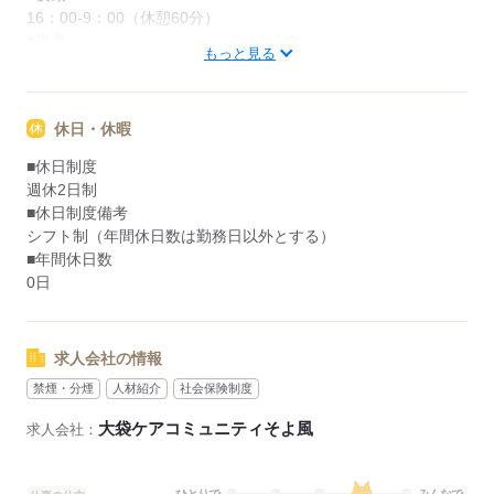
16：00-9：00（休憩60分）
■備考
もっと見る
※休憩時間は法定通り
勤務日数：月4～6回
休日・休暇
応募する
■休日制度
週休2日制
■休日制度備考
シフト制（年間休日数は勤務日以外とする）
■年間休日数
0日
求人会社の情報
禁煙・分煙
人材紹介
社会保険制度
大袋ケアコミュニティそよ風
求人会社：