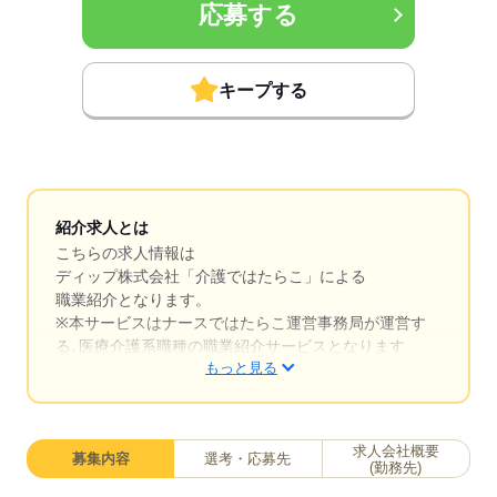
応募する
キープする
紹介求人とは
こちらの求人情報は
ディップ株式会社「介護ではたらこ」による
職業紹介となります。
※本サービスはナースではたらこ運営事務局が運営す
る､医療介護系職種の職業紹介サービスとなります
もっと見る
はたらこねっとからご応募ののち、「介護ではたら
こ」運営事務局よりご連絡いたします。
求人会社概要
募集内容
選考・応募先
★職業紹介とは？
(勤務先)
求職中の医療・介護系職種に関する転職を専任のキャ