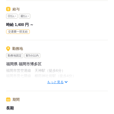
＊PCの基本操作ができればOK！
給与
日払い
週払い
応募する
時給 1,400 円 ～
交通費一部支給
勤務地
勤務地固定
駅5分以内
福岡県 福岡市博多区
福岡市営空港線 天神駅（徒歩6分）
福岡市営七隈線 櫛田神社前駅（徒歩4分）
福岡市営七隈線 渡辺通駅
もっと見る
応募する
期間
長期