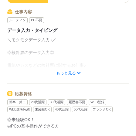
仕事内容
ルーティン
PC不要
データ入力・タイピング
＼モクモクデータ入力♪／
◎検針票のデータ入力◎
電気やガスなどの検針票に関するお仕事♪
複雑なお仕事ではありません！
もっと見る
＜具体的には…＞
・数字や金額のデータ入力
応募資格
・内容に誤りがないか確認 など
新卒・第二
20代活躍
30代活躍
履歴書不要
WEB登録
モクモクと行えるお仕事です！
WEB選考完結
未経験OK
40代活躍
50代活躍
ブランクOK
スピードは求められません！
◎未経験OK！
内容確認しながら行っていきます。
◎PCの基本操作ができる方
＊服装や髪型は自由です！