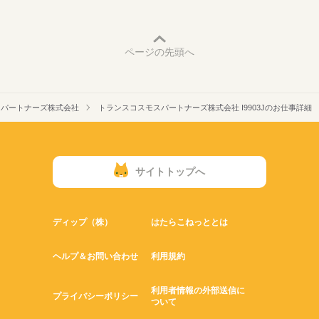
ページの先頭へ
スパートナーズ株式会社
トランスコスモスパートナーズ株式会社 I9903Jのお仕事詳細
サイトトップへ
ディップ（株）
はたらこねっととは
ヘルプ＆お問い合わせ
利用規約
利用者情報の外部送信に
プライバシーポリシー
ついて