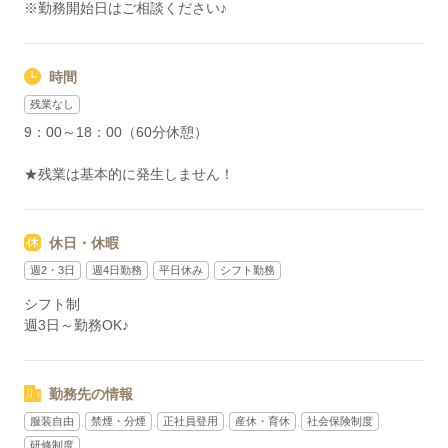
※勤務開始日はご相談ください♪
時間
残業なし
9：00～18：00（60分休憩）
★残業は基本的に発生しません！
休日・休暇
週2・3日
週4日勤務
平日休み
シフト勤務
シフト制
週3日～勤務OK♪
勤務先の情報
服装自由
禁煙・分煙
正社員登用
産休・育休
社会保険制度
研修制度