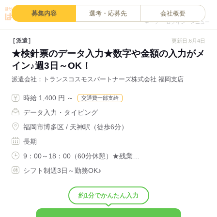
0
募集内容
選考・応募先
会社概要
キープ
ログイン
メニュー
派遣
更新日:6月4日
★検針票のデータ入力★数字や金額の入力がメ
イン♪週3日～OK！
派遣会社
トランスコスモスパートナーズ株式会社 福岡支店
時給 1,400 円 ～
交通費一部支給
データ入力・タイピング
福岡市博多区 / 天神駅（徒歩6分）
長期
9：00～18：00（60分休憩）★残業…
シフト制週3日～勤務OK♪
約1分でかんたん入力