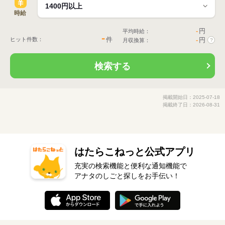
時給
-
円
平均時給：
-
件
ヒット件数：
-
円
月収換算：
?
検索する
掲載開始日：2025-07-18
掲載終了日：2026-08-31
はたらこねっと公式アプリ
充実の検索機能と便利な通知機能で
アナタのしごと探しをお手伝い！