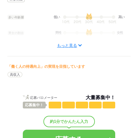
低い
高い
多い年齢層
男性
女性
男女の割合
もっと見る
しずか
にぎやか
職場の様子
配属先部署：
男女比
（男5：女5）
平均年齢
「働く人の待遇向上」の実現を目指しています
35歳
概要：
高収入
業界
サービス関連
応募する
大量募集中！
応募バロメーター
応募
集中！
約1分でかんたん入力