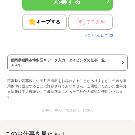
応募する
キニナル
キープする
キニナルとは？
福岡県福岡市博多区 × データ入力・タイピングの仕事一覧
(484件)
応募時や応募後に生年月日情報をお尋ねすることがありますが、年齢を雇
用条件に設定することは許容されておりません。ご回答いただいた生年月
日情報は本人確認や、労働基準法に沿った年齢かの確認に使用いたしま
す。
仕事No.
I9903J
管理番号：
162930
このお仕事を見た人は