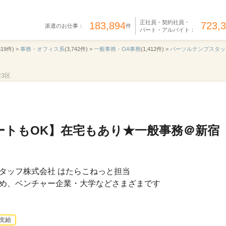
正社員・契約社員・
183,894
723,
派遣のお仕事：
件
パート・アルバイト：
319件) >
事務・オフィス系
(3,742件) >
一般事務・OA事務
(1,412件) >
パーソルテンプスタッ
23区
ートもOK】在宅もあり★一般事務＠新宿
タッフ株式会社 はたらこねっと担当
め、ベンチャー企業・大学などさまざまです
支給