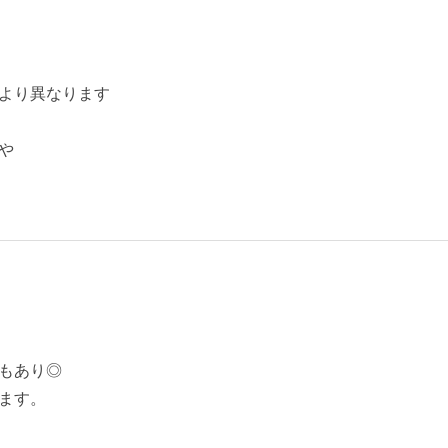
）
より異なります
や
もあり◎
ます。