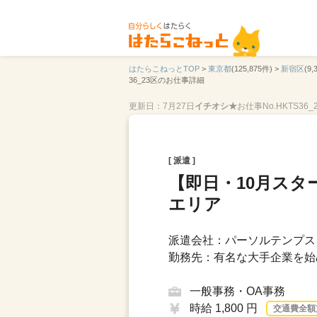
はたらこねっとTOP
>
東京都
(125,875件) >
新宿区
(9,
36_23区のお仕事詳細
更新日：7月27日
イチオシ★
お仕事No.HKTS36_
[ 派遣 ]
【即日・10月スタ
エリア
派遣会社：パーソルテンプス
勤務先：有名な大手企業を始
一般事務・OA事務
時給 1,800 円
交通費全額