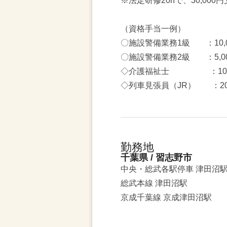
※法定研修20hで、30,000
（資格手当一例）
〇施設警備業務1級 ：10,
〇施設警備業務2級 ：5,00
◇介護福祉士 ：10,0
◇列車見張員（JR） ：20,
勤務地
千葉県 / 習志野市
中央・総武各駅停車 津田沼
総武本線 津田沼駅
京成千葉線 京成津田沼駅