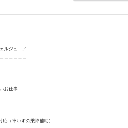
ェルジュ！／
＿＿＿＿＿＿
いお仕事！
対応（車いすの乗降補助）