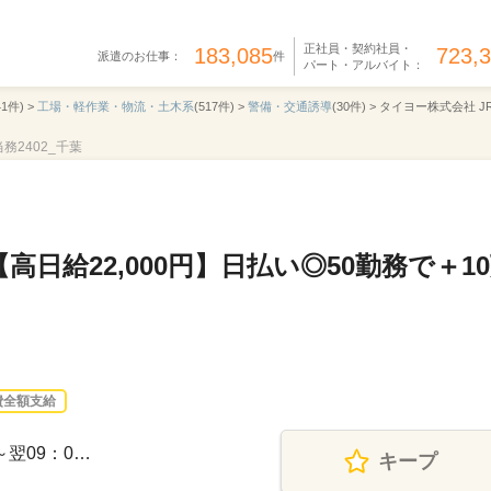
正社員・契約社員・
183,085
723,
派遣のお仕事：
件
パート・アルバイト：
41件) >
工場・軽作業・物流・土木系
(517件) >
警備・交通誘導
(30件) >
タイヨー株式会社 J
当務2402_千葉
日給22,000円】日払い◎50勤務で＋1
費全額支給
0～翌09：0…
キープ