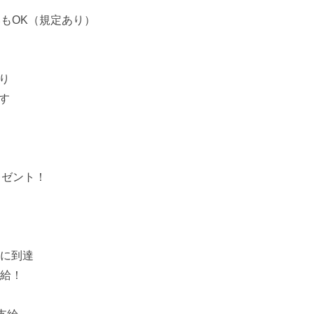
いもOK（規定あり）
り
す
レゼント！
日に到達
支給！