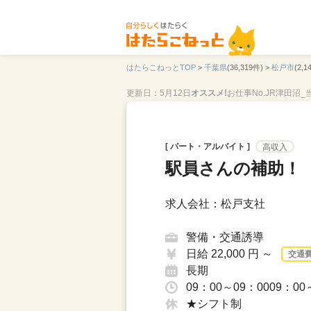
はたらこねっとTOP
>
千葉県
(36,319件) >
松戸市
(2,1
更新日：5月12日
オススメ!
お仕事No.JR津田沼_
[ パート・アルバイト ]
高収入
駅員さんの補助！【高
求人会社：松戸支社
警備・交通誘導
日給 22,000 円 ～
交通
長期
09：00～09：0009：0
★シフト制