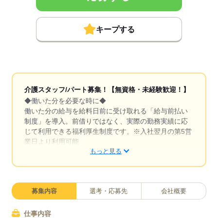
キープする
介護スタッフ/パート募集！【無資格・未経験歓迎！】
◆働いた分を必要な時に◆
働いた分の給与を給料日前に受け取れる「給与前払い
制度」を導入。前借りではなく、実際の勤務実績に応
じて利用できる福利厚生制度です。※入社翌月の第5営
業日より利用可能
もっと見る
◆イベント企画も担当◆
お客様が楽しめるレクリエーションや季節のイベン
ト、ゲームなどを自分で企画・実施できます。アイデ
募集内容
選考・応募先
会社概要
アを活かして「笑顔になれる瞬間」をたくさん作れる
のが魅力。お客様から「楽しかった」「またやりた
い」という声を直接聞けるやりがいのある仕事です。
仕事内容