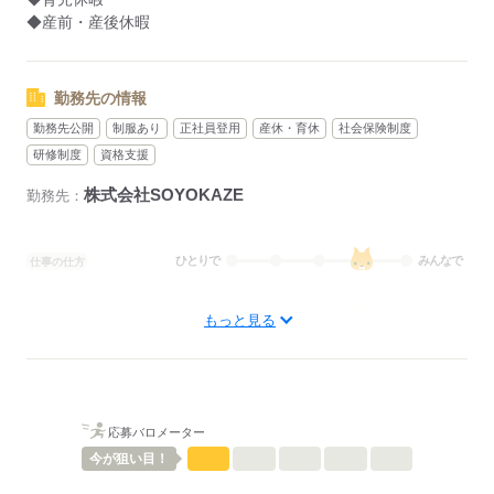
◆産前・産後休暇
勤務先の情報
勤務先公開
制服あり
正社員登用
産休・育休
社会保険制度
研修制度
資格支援
株式会社SOYOKAZE
勤務先：
ひとりで
みんなで
仕事の仕方
しずか
にぎやか
職場の様子
もっと見る
待遇・福利厚生：
◆社会保険完備（雇用、労災、健康、厚生年金）
◆扶養控除内考慮
◆制服貸与
◆定期健康診断
応募バロメーター
◆予防接種補助金制度
今が
狙い目！
◆各種研修制度
◆食事補助