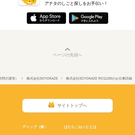
アナタのしごと探しをお手伝い！
ページの先頭へ
訪問介護等）
株式会社SOYOKAZE
株式会社SOYOKAZE RO11205のお仕事詳細
サイトトップへ
ディップ（株）
はたらこねっととは