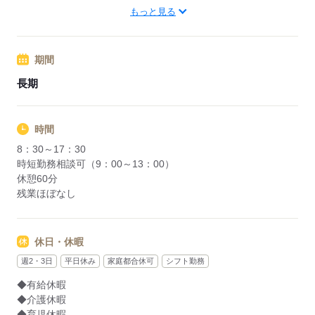
東武スカイツリーライン「越谷駅」より、バス：「野中」下車
もっと見る
徒歩5分
期間
応募する
長期
時間
8：30～17：30
時短勤務相談可（9：00～13：00）
休憩60分
残業ほぼなし
休日・休暇
週2・3日
平日休み
家庭都合休可
シフト勤務
◆有給休暇
◆介護休暇
◆育児休暇