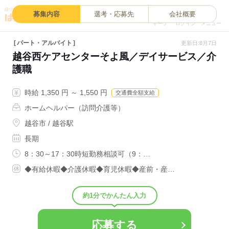
0
募集内容
選考・応募先
会社概要
キープ
ログイン
メニュー
パート・アルバイト
更新日:8月7日
越谷西ケアセンターそよ風／デイサービス／介
護職
時給 1,350 円 ～ 1,550 円
交通費全額支給
ホームヘルパー（訪問介護等）
越谷市 / 越谷駅
長期
8：30～17：30時短勤務相談可（9：…
◆有給休暇◆介護休暇◆育児休暇◆産前・産…
約1分でかんたん入力
応募する