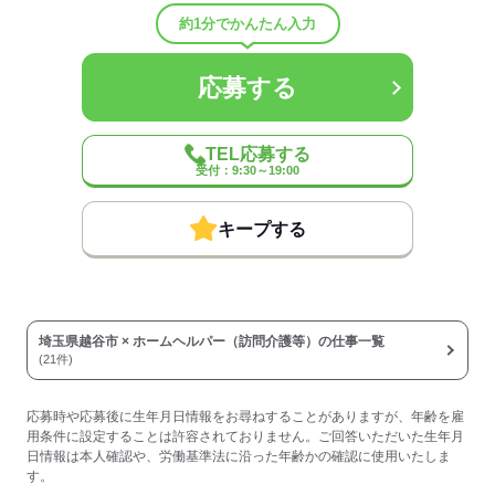
◆受動喫煙対策あり（屋内禁煙）
約1分でかんたん入力
◆車通勤可
◆バイク通勤可
◆給与前払い制度あり（稼働分・規定あり）
応募する
◆定年制度あり：60歳（60歳以降については1年ごとの契約更新によ
る継続雇用制度あり）
TEL応募する
◆給与前払い制度
受付：9:30～19:00
実際に勤務した分の給与を、給料日前に受け取ることができる制度
です。
※未勤務分の給与を受け取る前借り制度ではありません。
キープする
※入社翌月の第5営業日より利用可能です。
※利用条件の詳細は社内規定によります。
【契約期間・試用期間】
契約期間：期間の定め無し
埼玉県越谷市 × ホームヘルパー（訪問介護等）の仕事一覧
試用期間：有（3ヶ月）
(21件)
※雇用形態・給与は同条件
※処遇改善手当（支給対象の場合）は試用期間中（3ヶ月）は支給な
し
応募時や応募後に生年月日情報をお尋ねすることがありますが、年齢を雇
時間外労働：採用までに明示
用条件に設定することは許容されておりません。ご回答いただいた生年月
日情報は本人確認や、労働基準法に沿った年齢かの確認に使用いたしま
す。