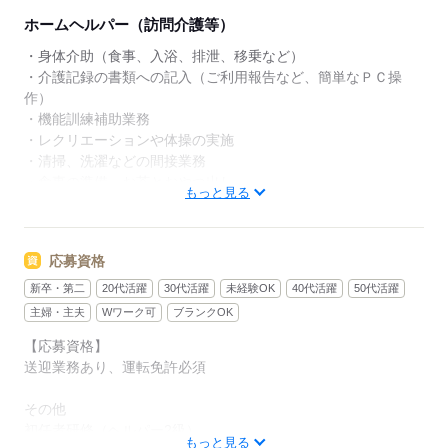
企画好きな方にもピッタリです。
ホームヘルパー（訪問介護等）
◆未経験・無資格でも安心◆
・身体介助（食事、入浴、排泄、移乗など）
「介護の仕事は初めて」「資格を持っていない」とい
・介護記録の書類への記入（ご利用報告など、簡単なＰＣ操
う方でも大丈夫！入社後は充実の研修で基本からしっ
作）
かり学べます。無資格・未経験スタートの方が多く活
・機能訓練補助業務
躍しており、一人ひとりのペースに合わせて成長を後
・レクリエーションや体操の実施
押しします。新しいチャレンジを安心して始められる
・清掃、洗濯などの間接業務
職場です。
・食事の準備、お茶とおやつ出し
もっと見る
・送迎・添乗（運転業務あり）
応募資格
応募する
新卒・第二
20代活躍
30代活躍
未経験OK
40代活躍
50代活躍
主婦・主夫
Wワーク可
ブランクOK
【応募資格】
送迎業務あり、運転免許必須
その他
初任者研修（ヘルパー2級）
もっと見る