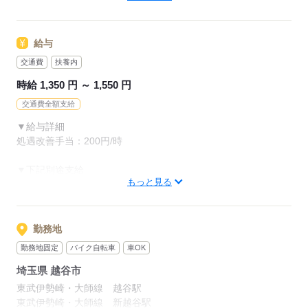
ホームヘルパー1級
介護職員基礎研修
介護職員実務者研修
給与
介護福祉士
お持ちの方大歓迎！
交通費
扶養内
時給 1,350 円 ～ 1,550 円
応募する
交通費全額支給
▼給与詳細
処遇改善手当：200円/時
▼下記別途支給
もっと見る
通勤手当
年末年始手当：380円/時
※12/300時～1/324時
勤務地
※処遇改善手当は試用期間中（3ヶ月）は支給なし
勤務地固定
バイク自転車
車OK
埼玉県 越谷市
応募する
東武伊勢崎・大師線 越谷駅
東武伊勢崎・大師線 新越谷駅