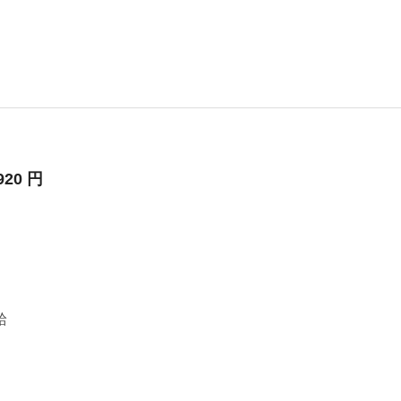
920 円
）
給