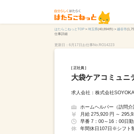
はたらこねっとTOP
>
埼玉県
(40,894件) >
越谷市
(1,7
仕事詳細
更新日：6月17日
お仕事No.RO14223
[ 正社員 ]
大袋ケアコミュニ
求人会社：株式会社SOYOKA
ホームヘルパー（訪問介
月給 275,920 円 ～ 295,9
早番 7：00～16：00日勤
年間休日107日※シフト