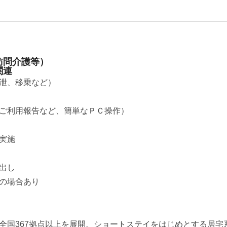
訪問介護等）
関連
泄、移乗など）
ご利用報告など、簡単なＰＣ操作）
実施
出し
の場合あり
全国367拠点以上を展開。ショートステイをはじめとする居宅