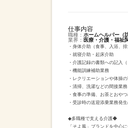
仕事内容
職種：
ホームヘルパー（
業界：
医療・介護・福祉
・身体介助（食事、入浴、排
・就寝介助・起床介助
・介護記録の書類への記入（
・機能訓練補助業務
・レクリエーションや体操の
・清掃、洗濯などの間接業務
・食事の準備、お茶とおやつ
・受診時の送迎添乗業務発生
◆多職種で支える介護◆
「そよ風」ブランドを中心に