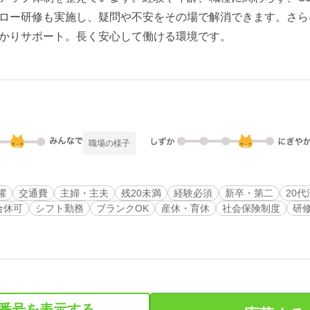
ロー研修も実施し、疑問や不安をその場で解消できます。さら
かりサポート。長く安心して働ける環境です。
職場の様子
躍
交通費
主婦・主夫
残20未満
経験必須
新卒・第二
20代
合休可
シフト勤務
ブランクOK
産休・育休
社会保険制度
研
番号を表示する