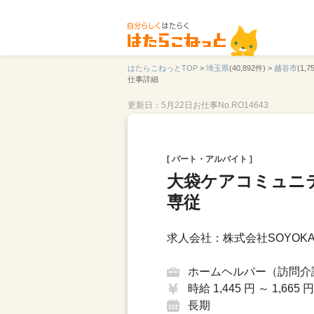
はたらこねっとTOP
>
埼玉県
(40,892件) >
越谷市
(1,7
仕事詳細
更新日：5月22日
お仕事No.RO14643
[ パート・アルバイト ]
大袋ケアコミュニ
専従
求人会社：株式会社SOYOKA
ホームヘルパー（訪問介
時給 1,445 円 ～ 1,665 円
長期