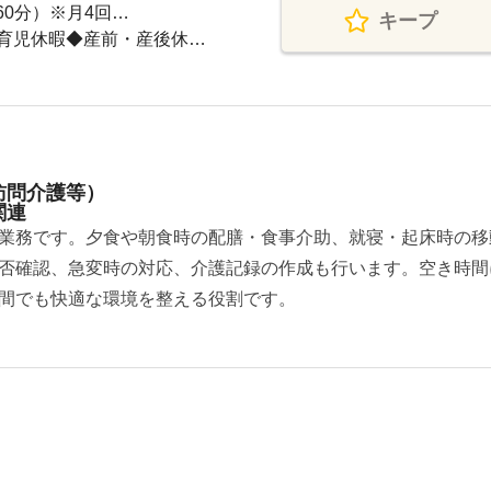
憩60分）※月4回…
キープ
育児休暇◆産前・産後休…
訪問介護等）
関連
業務です。夕食や朝食時の配膳・食事介助、就寝・起床時の移
否確認、急変時の対応、介護記録の作成も行います。空き時間
間でも快適な環境を整える役割です。