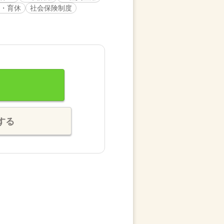
・育休
社会保険制度
する
。