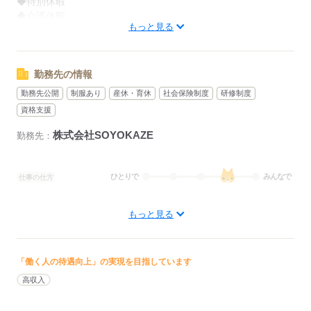
◆特別休暇
◆介護休暇
もっと見る
◆育児休暇
◆産前・産後休暇
勤務先の情報
応募する
勤務先公開
制服あり
産休・育休
社会保険制度
研修制度
資格支援
株式会社SOYOKAZE
勤務先：
ひとりで
みんなで
仕事の仕方
しずか
にぎやか
職場の様子
もっと見る
待遇・福利厚生：
◆社会保険完備（雇用、労災、健康、厚生年金）
◆退職金あり
「働く人の待遇向上」の実現を目指しています
◆制服貸与
◆定期健康診断
高収入
◆予防接種補助金制度
◆各種研修制度