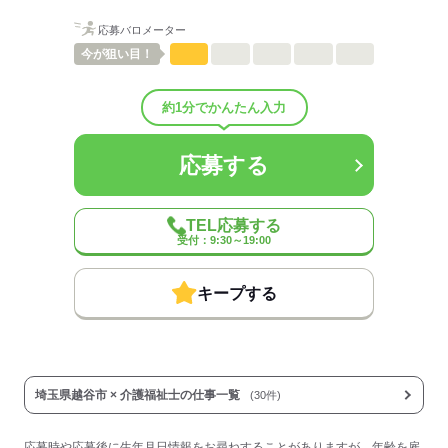
◆食事補助
◆受動喫煙対策あり（屋内禁煙）
応募バロメーター
◆車通勤は応相談（施設により異なる）
今が
狙い目！
◆給与前払い制度あり（稼働分・規定あり）
◆定年制度あり：65歳（再雇用制度あり／70歳まで勤務可能）
約1分でかんたん入力
退職金制度：あり（勤続3年以上）
60歳までに通算3年以上勤務された方を対象に、当社規程に基づき退
応募する
職金を支給します。
例：56歳でご入社の場合は対象、57歳でご入社は生年月日によって
は対象外の場合あり。
TEL応募する
受付：9:30～19:00
◆給与前払い制度
実際に勤務した分の給与を、給料日前に受け取ることができる制度
キープする
です。
※未勤務分の給与を受け取る前借り制度ではありません。
※入社翌月の第5営業日より利用可能です。
※利用条件の詳細は社内規定によります。
【契約期間・試用期間】
埼玉県越谷市 × 介護福祉士の仕事一覧
(30件)
契約期間：期間の定め無し
試用期間：有（3ヶ月）
応募時や応募後に生年月日情報をお尋ねすることがありますが、年齢を雇