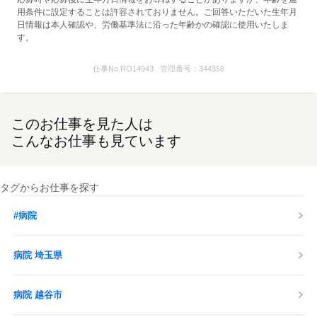
※雇用形態・給与は同条件
用条件に設定することは許容されておりません。ご回答いただいた生年月
※処遇改善手当（支給対象の場合）は試用期間中（3ヶ月）は支給な
日情報は本人確認や、労働基準法に沿った年齢かの確認に使用いたしま
し
す。
時間外労働：採用までに明示
仕事No.
RO14943
管理番号：
344358
応募する
このお仕事を見た人は
こんなお仕事も見ています
タグからお仕事を探す
#病院
病院 埼玉県
病院 越谷市