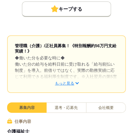
キープする
管理職（介護）/正社員募集！《特別報酬約56万円支給
実績！》
◆働いた分を必要な時に◆
働いた分の給与を給料日前に受け取れる「給与前払い
制度」を導入。前借りではなく、実際の勤務実績に応
じて利用できる福利厚生制度です。※入社翌月の第5営
業日より利用可能
もっと見る
◆成果に応じた特別報酬◆
施設運営への貢献やチームワーク、売上への寄与など
多角的に日々の努力を評価し、賞与とは別に特別報酬
募集内容
選考・応募先
会社概要
を支給します。「目に見える評価」でやりがいを感じ
ながら、仕事へのモチベーションを高められる制度で
仕事内容
す。努力が収入アップに直結する環境で、自分の可能
介護福祉士
性を広げてみませんか。