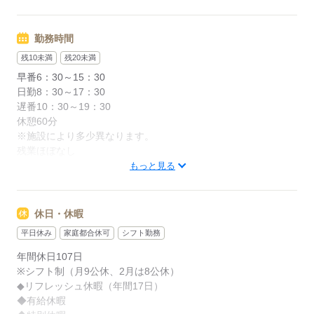
年末年始手当：380円/時
徒歩5分
※12/300時～1/324時
勤務時間
応募する
賞与年2回（6月・12月）
昇給年1回（4月）
残10未満
残20未満
特別報酬：平均55.7万円（最高額259万円）
早番6：30～15：30
※2025年6月支給実績
日勤8：30～17：30
遅番10：30～19：30
※一律処遇改善手当は試用期間中（3ヶ月）は支給なし
休憩60分
※施設により多少異なります。
残業ほぼなし
応募する
もっと見る
応募する
休日・休暇
平日休み
家庭都合休可
シフト勤務
年間休日107日
※シフト制（月9公休、2月は8公休）
◆リフレッシュ休暇（年間17日）
◆有給休暇