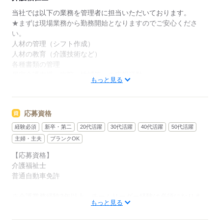
当社では以下の業務を管理者に担当いただいております。
◆温かい雰囲気の職場◆
★まずは現場業務から勤務開始となりますのでご安心くださ
お客様はもちろん、一緒に働く仲間同士の信頼関係も
い。
大切にしている職場です。困った時は自然と助け合
人材の管理（シフト作成）
い、喜びはみんなで共有。人を思いやる文化が根付い
人材の教育（介護技術など）
ており、「この仲間と働けて良かった」と思える環境
各種書類の管理
です。人間関係が良く、長く働きたくなる職場を目指
居宅介護支援、病院、地域等への広報活動
もっと見る
しています。
お客様のご利用の状況把握、介護業務全般
※パソコン入力作業が出来る方必須
応募資格
◆あなたらしさを尊重◆
髪色・髪型・ネイル・ヒゲは原則自由（社内規定あり）。社員
経験必須
新卒・第二
20代活躍
30代活躍
40代活躍
50代活躍
一人ひとりの個性や価値観を大切にするため、身だしなみルー
主婦・主夫
ブランクOK
ルを見直しました。清潔感と節度を大切にできれば、自分らし
【応募資格】
いスタイルで無理なく働ける環境です。
介護福祉士
普通自動車免許
応募する
※介護業務経験3年以上、チームリーダー経験は必須になりま
もっと見る
す。