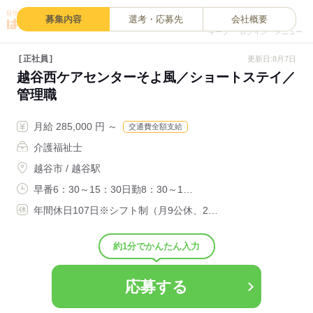
0
募集内容
選考・応募先
会社概要
キープ
ログイン
メニュー
正社員
更新日:8月7日
越谷西ケアセンターそよ風／ショートステイ／
管理職
月給 285,000 円 ～
交通費全額支給
介護福祉士
越谷市 / 越谷駅
早番6：30～15：30日勤8：30～1…
年間休日107日※シフト制（月9公休、2…
約1分でかんたん入力
応募する