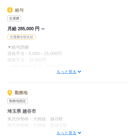
応募する
給与
交通費
月給 285,000 円 ～
交通費全額支給
▼給与詳細
資格手当：5,000～25,000円
職務手当：15,000円
一律処遇改善手当：30,000円
もっと見る
夜勤手当：6,000円/回
準夜勤手当：3,500円/回
※夜勤・準夜勤を行った場合支給
住宅手当：規定あり
勤務地
精勤手当：8,000円
勤務地固定
調整手当：0～150,000円
埼玉県 越谷市
※経験による
東武伊勢崎・大師線 越谷駅
▼下記別途支給
東武伊勢崎・大師線 新越谷駅
通勤手当
東武スカイツリーライン「越谷駅」より、バス：「野中」下車
もっと見る