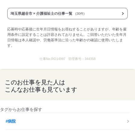
し
時間外労働：採用までに明示
埼玉県越谷市 × 介護福祉士の仕事一覧
(30件)
応募する
応募時や応募後に生年月日情報をお尋ねすることがありますが、年齢を雇
用条件に設定することは許容されておりません。ご回答いただいた生年月
日情報は本人確認や、労働基準法に沿った年齢かの確認に使用いたしま
す。
仕事No.
RO14997
管理番号：
344358
このお仕事を見た人は
こんなお仕事も見ています
タグからお仕事を探す
#病院