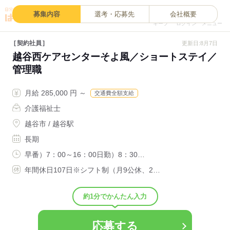
0
募集内容
選考・応募先
会社概要
キープ
ログイン
メニュー
契約社員
更新日:8月7日
越谷西ケアセンターそよ風／ショートステイ／
管理職
月給 285,000 円 ～
交通費全額支給
介護福祉士
越谷市 / 越谷駅
長期
早番）7：00～16：00日勤）8：30…
年間休日107日※シフト制（月9公休、2…
約1分でかんたん入力
応募する