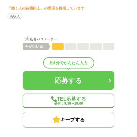
◆制服貸与
「働く人の待遇向上」の実現を目指しています
◆定期健康診断
◆予防接種補助金制度
高収入
◆各種研修制度
◆食事補助
◆受動喫煙対策あり（屋内禁煙）
◆車通勤可
応募バロメーター
◆バイク通勤可
今が
狙い目！
◆給与前払い制度あり（稼働分・規定あり）
◆定年制度あり：65歳（再雇用制度あり／70歳まで勤務可能）
約1分でかんたん入力
◆給与前払い制度
実際に勤務した分の給与を、給料日前に受け取ることができる制度
応募する
です。
※未勤務分の給与を受け取る前借り制度ではありません。
※入社翌月の第5営業日より利用可能です。
※利用条件の詳細は社内規定によります。
TEL応募する
受付：9:30～19:00
【契約期間・試用期間】
契約期間：期間の定め無し
キープする
試用期間：有（3ヶ月）
※雇用形態・給与は同条件
※処遇改善手当（支給対象の場合）は試用期間中（3ヶ月）は支給な