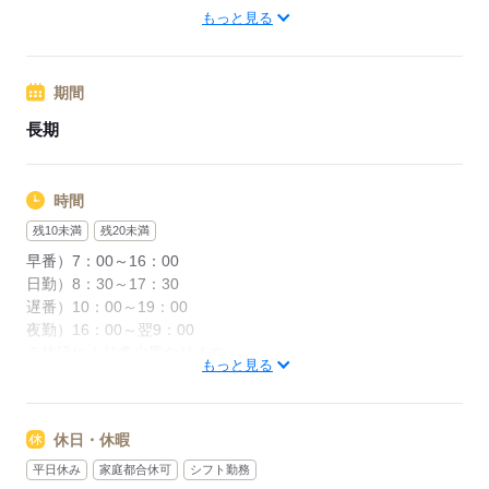
※業績による
東武スカイツリーライン「越谷駅」より、バス：「野中」下車
もっと見る
特別報酬：平均55.7万円（最高額259万円）
徒歩5分
※2025年6月支給実績
期間
応募する
※一律処遇改善手当は試用期間中（3ヶ月）は支給なし
長期
応募する
時間
残10未満
残20未満
早番）7：00～16：00
日勤）8：30～17：30
遅番）10：00～19：00
夜勤）16：00～翌9：00
※施設により多少異なります。
もっと見る
休憩60分
残業ほぼなし
休日・休暇
応募する
平日休み
家庭都合休可
シフト勤務