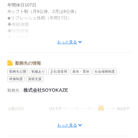
年間休日107日
※シフト制（月9公休、2月は8公休）
◆リフレッシュ休暇（年間17日）
◆有給休暇
◆特別休暇
◆介護休暇
もっと見る
◆育児休暇
◆産前・産後休暇
勤務先の情報
応募する
勤務先公開
制服あり
正社員登用
産休・育休
社会保険制度
研修制度
資格支援
株式会社SOYOKAZE
勤務先：
ひとりで
みんなで
仕事の仕方
しずか
にぎやか
職場の様子
もっと見る
待遇・福利厚生：
◆社会保険完備（雇用、労災、健康、厚生年金）