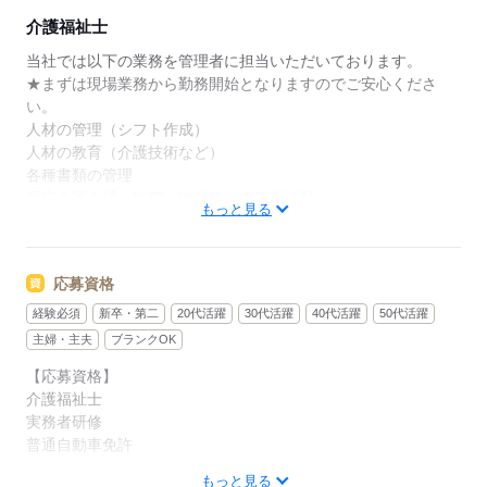
きます。心身ともにリフレッシュすることで、より良
介護福祉士
いサービス提供にもつながる好循環を生み出します。
当社では以下の業務を管理者に担当いただいております。
◆温かい雰囲気の職場◆
★まずは現場業務から勤務開始となりますのでご安心くださ
お客様はもちろん、一緒に働く仲間同士の信頼関係も
い。
大切にしている職場です。困った時は自然と助け合
人材の管理（シフト作成）
い、喜びはみんなで共有。人を思いやる文化が根付い
人材の教育（介護技術など）
ており、「この仲間と働けて良かった」と思える環境
各種書類の管理
です。人間関係が良く、長く働きたくなる職場を目指
居宅介護支援、病院、地域等への広報活動
もっと見る
しています。
お客様のご利用の状況把握、介護業務全般
※パソコン入力作業が出来る方必須
応募資格
◆あなたらしさを尊重◆
髪色・髪型・ネイル・ヒゲは原則自由（社内規定あり）。社員
経験必須
新卒・第二
20代活躍
30代活躍
40代活躍
50代活躍
一人ひとりの個性や価値観を大切にするため、身だしなみルー
主婦・主夫
ブランクOK
ルを見直しました。清潔感と節度を大切にできれば、自分らし
【応募資格】
いスタイルで無理なく働ける環境です。
介護福祉士
実務者研修
応募する
普通自動車免許
もっと見る