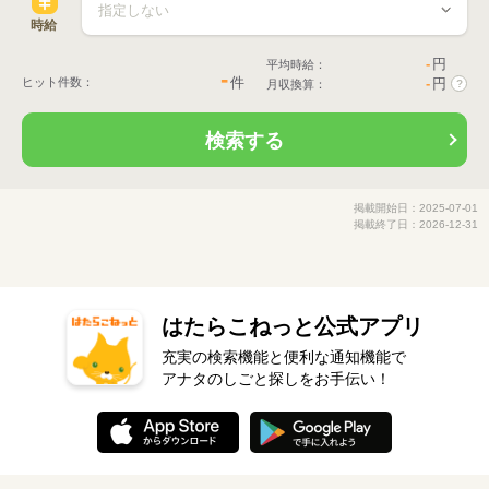
時給
-
円
平均時給：
-
件
ヒット件数：
-
円
月収換算：
?
検索する
掲載開始日：2025-07-01
掲載終了日：2026-12-31
はたらこねっと公式アプリ
充実の検索機能と便利な通知機能で
アナタのしごと探しをお手伝い！