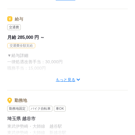
※介護業務経験3年以上、チームリーダー経験は必須になりま
す。
給与
応募する
交通費
月給 285,000 円 ～
交通費全額支給
▼給与詳細
一律処遇改善手当：30,000円
職務手当：15,000円
もっと見る
▼下記別途支給
夜勤手当：6,000円/回
準夜勤手当：3,500円/回
※夜勤・準夜勤を行った場合支給
勤務地
通勤手当
勤務地固定
バイク自転車
車OK
年末年始手当：380円/時
埼玉県 越谷市
※12/300時～1/324時
東武伊勢崎・大師線 越谷駅
寸志あり：年2回（6月・12月）
東武伊勢崎・大師線 新越谷駅