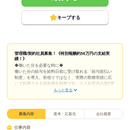
キープする
管理職/契約社員募集！《特別報酬約56万円の支給実
績！》
◆働いた分を必要な時に◆
働いた分の給与を給料日前に受け取れる「給与前払い
制度」を導入。前借りではなく、実際の勤務実績に応
じて利用できる福利厚生制度です。※入社翌月の第5営
業日より利用可能
もっと見る
◆リフレッシュ休暇あり◆
有給休暇とは別に年間17日間のリフレッシュ休暇を支
給。プライベートの時間もしっかり確保しながら働け
募集内容
選考・応募先
会社概要
る環境が整っています。平日の取得もしやすく趣味や
家族との時間、旅行など自分のための時間を大切にで
仕事内容