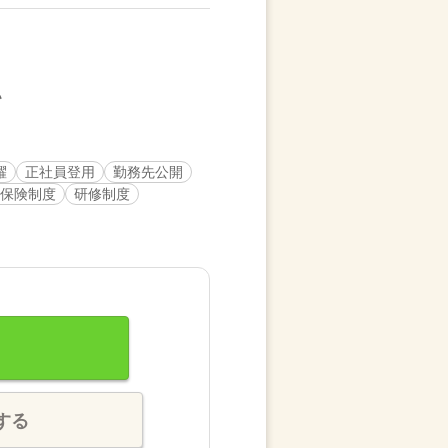
躍
正社員登用
勤務先公開
保険制度
研修制度
する