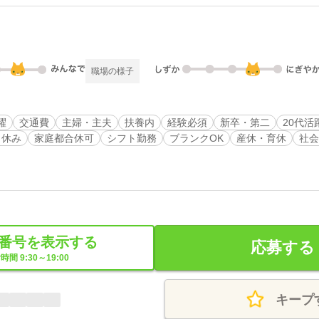
職場の様子
躍
交通費
主婦・主夫
扶養内
経験必須
新卒・第二
20代活
日休み
家庭都合休可
シフト勤務
ブランクOK
産休・育休
社会
番号を表示する
応募する
時間 9:30～19:00
キープ