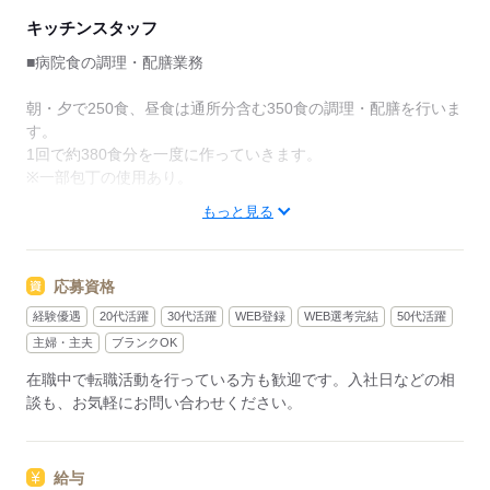
キッチンスタッフ
■病院食の調理・配膳業務
朝・夕で250食、昼食は通所分含む350食の調理・配膳を行いま
す。
1回で約380食分を一度に作っていきます。
※一部包丁の使用あり。
もっと見る
【主な作業】
・大鍋を使った調理
・患者様に合わせたカット、調整
応募資格
・カートを使用し院内配膳
経験優遇
20代活躍
30代活躍
WEB登録
WEB選考完結
50代活躍
主婦・主夫
ブランクOK
応募する
在職中で転職活動を行っている方も歓迎です。入社日などの相
談も、お気軽にお問い合わせください。
給与