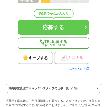
今が
狙い目！
約1分でかんたん入力
応募する
TEL応募する
受付：9:30～18:30
キニナル
キープする
キニナルとは？
沖縄県豊見城市 × キッチンスタッフの仕事一覧
(25件)
応募時や応募後に生年月日情報をお尋ねすることがありますが、年齢を雇
用条件に設定することは許容されておりません。ご回答いただいた生年月