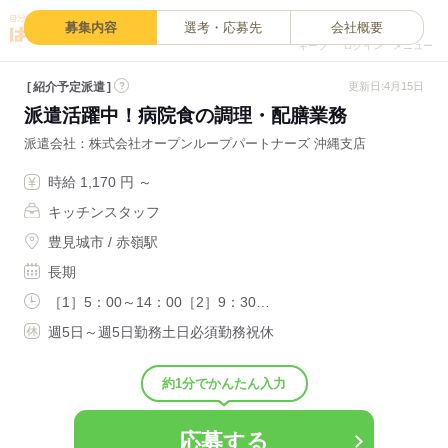
0
募集内容
選考・応募先
会社概要
キープ
ログイン
メニュー
紹介予定派遣
?
更新日:4月15日
派遣活躍中！病院食の調理・配膳業務
派遣会社
株式会社オープンループパートナーズ 沖縄支店
時給 1,170 円 ～
キッチンスタッフ
豊見城市 / 赤嶺駅
長期
［1］5：00～14：00［2］9：30…
週5日～週5日勤務土日必須勤務祝休
約1分でかんたん入力
応募する