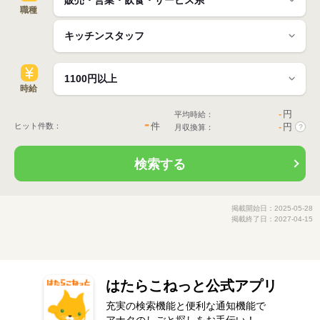
職種
時給
-
円
平均時給：
-
件
ヒット件数：
-
円
月収換算：
?
検索する
掲載開始日：2025-05-28
掲載終了日：2027-04-15
はたらこねっと公式アプリ
充実の検索機能と便利な通知機能で