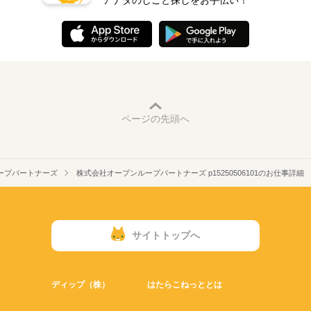
アナタのしごと探しをお手伝い！
ページの先頭へ
ープパートナーズ
株式会社オープンループパートナーズ p15250506101のお仕事詳細
サイトトップへ
ディップ（株）
はたらこねっととは