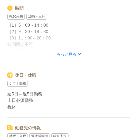
時間
残20未満
10時～出社
［1］5：00～14：00
［2］9：30～18：30
［3］11：00～20：00
時間固定不可
シフト制
もっと見る
■残業は月に平均10時間程度、ほぼありません！
休憩：60分
休日・休暇
応募する
シフト勤務
週5日～週5日勤務
土日必須勤務
祝休
勤務先の情報
禁煙・分煙
派遣活躍中
紹介予定