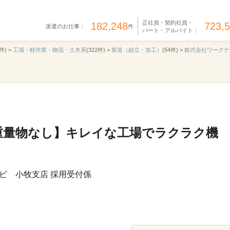
正社員・契約社員・
182,248
723,
派遣のお仕事：
件
パート・アルバイト：
件) >
工場・軽作業・物流・土木系
(322件) >
製造（組立・加工）
(54件) >
株式会社ワークナ
重量物なし】キレイな工場でラクラク機
ビ 小牧支店 採用受付係