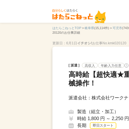
はたらこねっとTOP
>
岐阜県
(15,114件) >
可児市
(743
20120のお仕事詳細
更新日：6月1日
イチオシ!
お仕事No.kmk020120
[ 派遣 ]
高収入
年齢入力任意
?
高時給【超快適★
械操作！
派遣会社：株式会社ワークナ
製造（組立・加工）
時給 1,800 円 ～ 2,250 円
長期
即日スタート