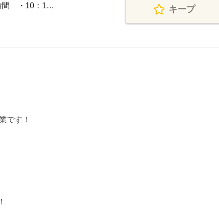
時間 ・10：1…
キープ
）
業です！
！