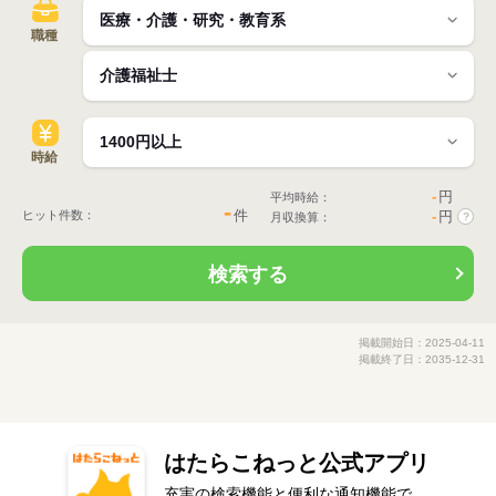
職種
時給
-
円
平均時給：
-
件
ヒット件数：
-
円
月収換算：
?
検索する
掲載開始日：2025-04-11
掲載終了日：2035-12-31
はたらこねっと公式アプリ
充実の検索機能と便利な通知機能で