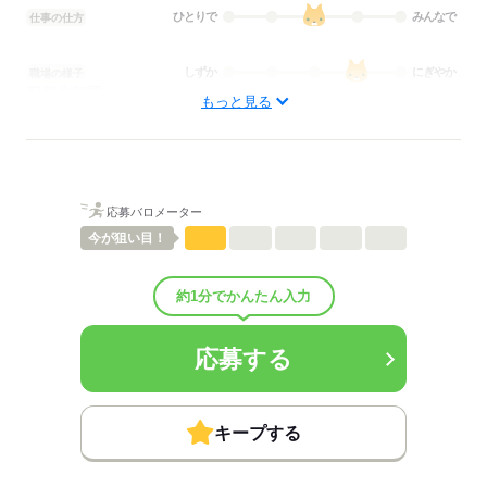
ひとりで
みんなで
仕事の仕方
しずか
にぎやか
職場の様子
配属先部署：
もっと見る
介護職・ヘルパー
待遇・福利厚生：
■昇給：年1回
■賞与備考：なし
■試用期間：3ヶ月
応募バロメーター
■試用期間の待遇変更有無：有
■試用期間中の労働条件：処遇改善手当は3か月後から支給■その他福
今が
狙い目！
利厚生：
※加入保険は勤務日数に応じて変動（法定通り）
約1分でかんたん入力
◆制服貸与
◆定期健康診断
◆予防接種補助金制度
応募する
◆各種研修制度
◆食事補助
■その他手当：
送迎業務兼務 時給 1,450円
キープする
▼給与詳細
処遇改善手当：200円/時