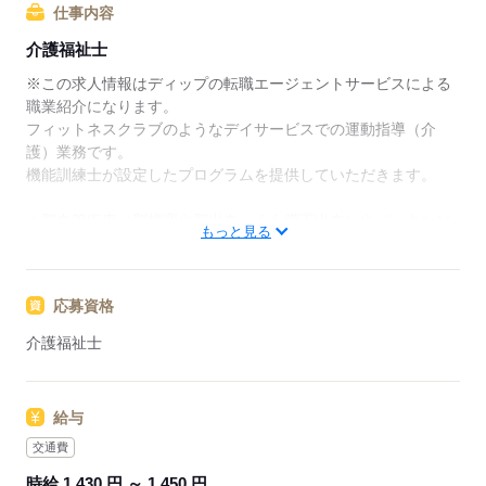
リアアドバイザーが入職まで無料でサポートいたしま
仕事内容
す。
介護福祉士
★ご利用メリット
※この求人情報はディップの転職エージェントサービスによる
日本最大級の求人情報の中からぴったりな求人をご紹
職業紹介になります。
介｡
フィットネスクラブのようなデイサービスでの運動指導（介
履歴書作成のアドバイスや面接日の調整だけでなく、
護）業務です。
お給料、お休み、入職時期の交渉もサポートします。
機能訓練士が設定したプログラムを提供していただきます。
【もちろん無料】
＊脳血管疾患（脳梗塞や脳出血、くも膜下出血）やパーキンソ
もっと見る
費用は一切かかりません。
ン病、
整形外科的疾患などを患った方向けのリハビリと機能訓練に
特化したデイサービスです。
応募資格
■主な業務内容
介護福祉士
・マシントレーニングなどの運動指導サポート
・歩行介助
・送迎業務
給与
・介護保険に関する事務 など
※機能訓練に特化したデイサービスのため、食事や入浴の介助
交通費
はありません。
時給 1,430 円 ～ 1,450 円