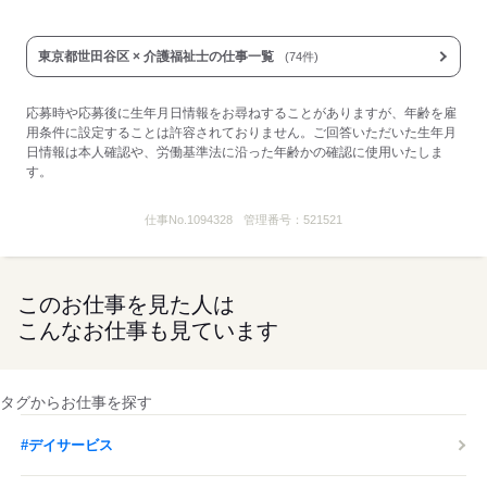
▼下記別途支給
通勤手当
東京都世田谷区 × 介護福祉士の仕事一覧
(74件)
年末年始手当：380円/時
※12/30 0時～1/3 24時
応募時や応募後に生年月日情報をお尋ねすることがありますが、年齢を雇
寸志あり：年2回（6月・12月）
用条件に設定することは許容されておりません。ご回答いただいた生年月
※業績による
日情報は本人確認や、労働基準法に沿った年齢かの確認に使用いたしま
す。
※処遇改善手当は試用期間中（3ヶ月）は支給なし
■受動喫煙防止措置：
仕事No.
1094328
管理番号：
521521
屋内禁煙
応募する
このお仕事を見た人は
こんなお仕事も見ています
タグからお仕事を探す
#デイサービス