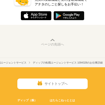
アナタのしごと探しをお手伝い！
ページの先頭へ
職エージェントサービス
ディップの転職エージェントサービス 1094328のお仕事詳細
サイトトップへ
ディップ（株）
はたらこねっととは