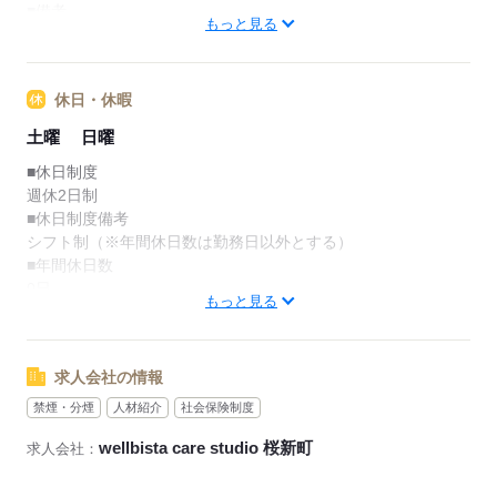
■備考
もっと見る
※休憩時間は法定通り
勤務日数：週3日～
休日・休暇
応募する
土曜
日曜
■休日制度
週休2日制
■休日制度備考
シフト制（※年間休日数は勤務日以外とする）
■年間休日数
0日
もっと見る
応募する
求人会社の情報
禁煙・分煙
人材紹介
社会保険制度
wellbista care studio 桜新町
求人会社：