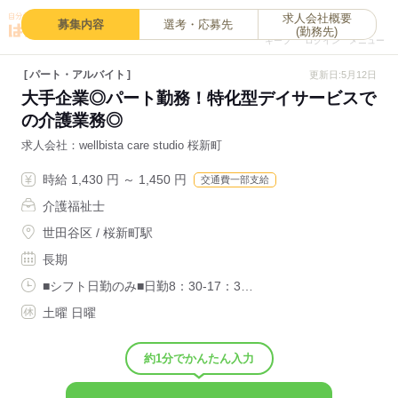
求人会社概要
0
募集内容
選考・応募先
(勤務先)
キープ
ログイン
メニュー
パート・アルバイト
更新日:5月12日
大手企業◎パート勤務！特化型デイサービスで
の介護業務◎
求人会社
wellbista care studio 桜新町
時給 1,430 円 ～ 1,450 円
交通費一部支給
介護福祉士
世田谷区 / 桜新町駅
長期
■シフト日勤のみ■日勤8：30-17：3…
土曜 日曜
約1分でかんたん入力