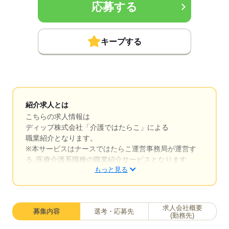
応募する
キープする
紹介求人とは
こちらの求人情報は
ディップ株式会社「介護ではたらこ」による
職業紹介となります。
※本サービスはナースではたらこ運営事務局が運営す
る､医療介護系職種の職業紹介サービスとなります
もっと見る
はたらこねっとからご応募ののち、「介護ではたら
こ」運営事務局よりご連絡いたします。
求人会社概要
募集内容
選考・応募先
★職業紹介とは？
(勤務先)
求職中の医療・介護系職種に関する転職を専任のキャ