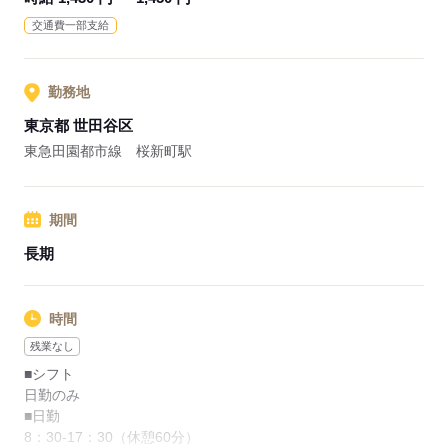
交通費一部支給
業界シェアトップクラスの企業が運営！各種福利厚生や研修制
度などが充実◎
勤務地
応募する
東京都 世田谷区
東急田園都市線 桜新町駅
期間
長期
時間
残業なし
■シフト
日勤のみ
■日勤
8：30-17：30（休憩60分）