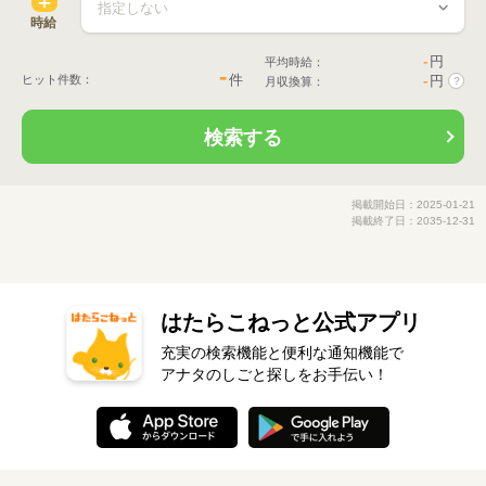
時給
-
円
平均時給：
-
件
ヒット件数：
-
円
月収換算：
?
検索する
掲載開始日：2025-01-21
掲載終了日：2035-12-31
はたらこねっと公式アプリ
充実の検索機能と便利な通知機能で
アナタのしごと探しをお手伝い！