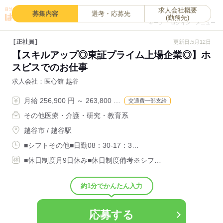
求人会社概要
0
募集内容
選考・応募先
(勤務先)
キープ
ログイン
メニュー
正社員
更新日:5月12日
【スキルアップ◎東証プライム上場企業◎】ホ
スピスでのお仕事
求人会社
医心館 越谷
月給 256,900 円 ～ 263,800 …
交通費一部支給
その他医療・介護・研究・教育系
越谷市 / 越谷駅
■シフトその他■日勤08：30-17：3…
■休日制度月9日休み■休日制度備考※シフ…
約1分でかんたん入力
応募する