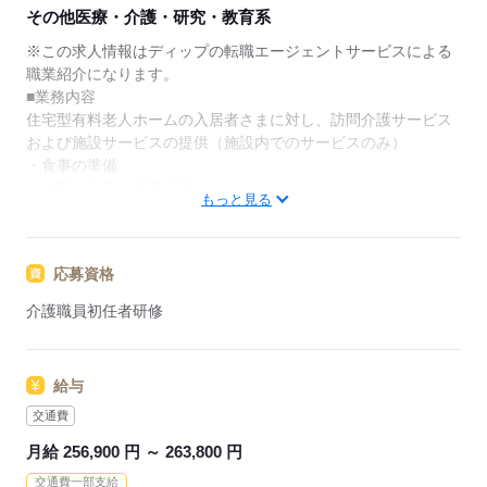
す。
その他医療・介護・研究・教育系
★ご利用メリット
※この求人情報はディップの転職エージェントサービスによる
日本最大級の求人情報の中からぴったりな求人をご紹
職業紹介になります。
介｡
■業務内容
履歴書作成のアドバイスや面接日の調整だけでなく、
住宅型有料老人ホームの入居者さまに対し、訪問介護サービス
お給料、お休み、入職時期の交渉もサポートします。
および施設サービスの提供（施設内でのサービスのみ）
・食事の準備
【もちろん無料】
・食事・入浴・排泄介助
もっと見る
費用は一切かかりません。
・口腔ケア・就寝介助
・見守り介護、日常生活介護など
応募資格
終末期のがんや人工呼吸器を使用中の方など医療依存度が高い
方がご入居されています。
介護職員初任者研修
■記録方法：タブレット入力
給与
★おすすめポイント★
・圧倒的高給与！
交通費
・幅広い年代の方が活躍中！！
月給 256,900 円 ～ 263,800 円
・緩和ケアやホスピス未経験の方にもおすすめ！しっかりと教
交通費一部支給
育していく環境が整っています！