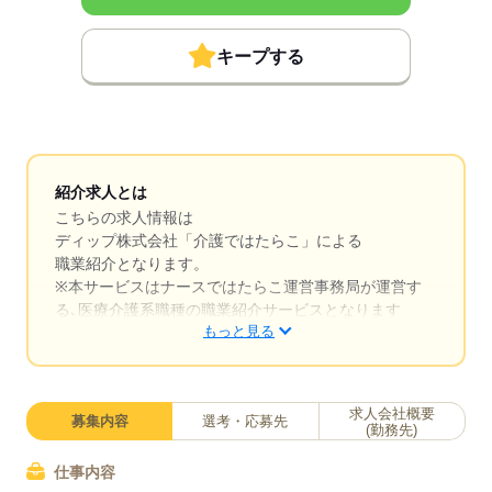
キープする
紹介求人とは
こちらの求人情報は
ディップ株式会社「介護ではたらこ」による
職業紹介となります。
※本サービスはナースではたらこ運営事務局が運営す
る､医療介護系職種の職業紹介サービスとなります
もっと見る
はたらこねっとからご応募ののち、「介護ではたら
こ」運営事務局よりご連絡いたします。
求人会社概要
募集内容
選考・応募先
★職業紹介とは？
(勤務先)
求職中の医療・介護系職種に関する転職を専任のキャ
リアアドバイザーが入職まで無料でサポートいたしま
仕事内容