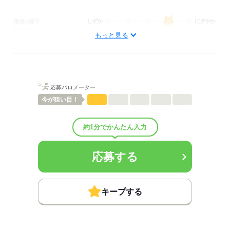
しずか
にぎやか
職場の様子
配属先部署：
もっと見る
介護職・ヘルパー
待遇・福利厚生：
■昇給：年0回
■賞与：3.5ヶ月/年
■賞与備考：※業績による／7月・12月支給
応募バロメーター
■退職金制度：有（勤続5年以上）
■退職金制度備考：
今が
狙い目！
■その他手当：
・固定残業代は精勤手当という名目で支給
約1分でかんたん入力
・職能給36,500円～42,700円
※業務評価報酬
処遇改善手当は業績の影響で変動します
応募する
■受動喫煙防止措置：
屋内禁煙
キープする
応募する