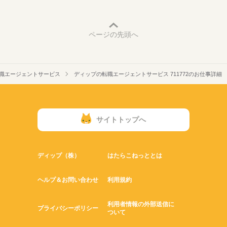
ページの先頭へ
職エージェントサービス
ディップの転職エージェントサービス 711772のお仕事詳細
サイトトップへ
ディップ（株）
はたらこねっととは
ヘルプ＆お問い合わせ
利用規約
利用者情報の外部送信に
プライバシーポリシー
ついて