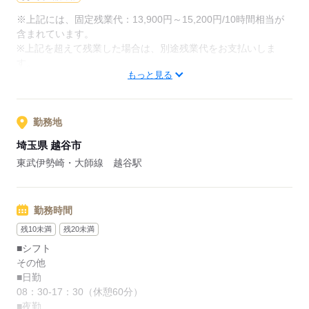
介護士としてのキャリアの幅も広げることができます。
※上記には、固定残業代：13,900円～15,200円/10時間相当が
含まれています。
※上記を超えて残業した場合は、別途残業代をお支払いしま
応募する
す。
もっと見る
【給与内訳】
基本給：151000円～156600円
資格手当：5500円
職能手当：36500円
勤務地
業務評価報酬手当：50000円
埼玉県 越谷市
※月給には上記手当を一律含みます
東武伊勢崎・大師線 越谷駅
応募する
勤務時間
残10未満
残20未満
■シフト
その他
■日勤
08：30-17：30（休憩60分）
■夜勤