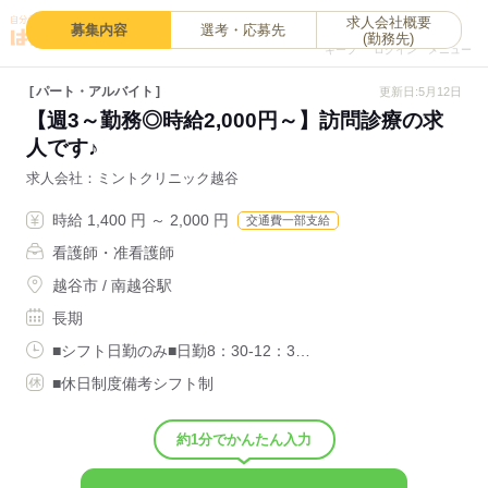
求人会社概要
0
募集内容
選考・応募先
(勤務先)
キープ
ログイン
メニュー
パート・アルバイト
更新日:5月12日
【週3～勤務◎時給2,000円～】訪問診療の求
人です♪
求人会社
ミントクリニック越谷
時給 1,400 円 ～ 2,000 円
交通費一部支給
看護師・准看護師
越谷市 / 南越谷駅
長期
■シフト日勤のみ■日勤8：30-12：3…
■休日制度備考シフト制
約1分でかんたん入力