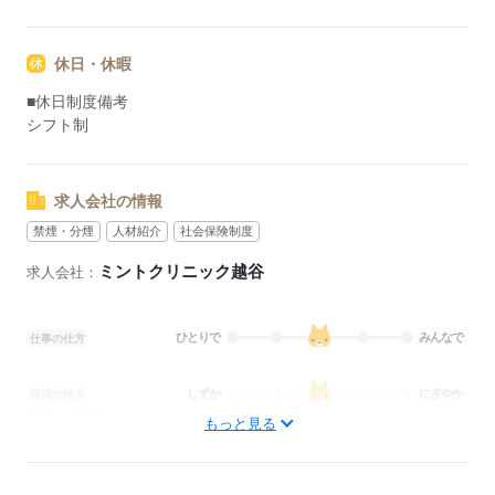
休日・休暇
■休日制度備考
シフト制
求人会社の情報
禁煙・分煙
人材紹介
社会保険制度
ミントクリニック越谷
求人会社：
ひとりで
みんなで
仕事の仕方
しずか
にぎやか
職場の様子
配属先部署：
もっと見る
訪問診療
待遇・福利厚生：
■昇給：年1回