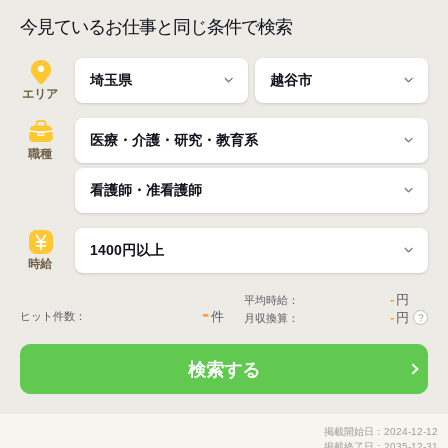
今見ているお仕事と同じ条件で検索
エリア
職種
時給
-
円
平均時給：
-
件
ヒット件数：
-
円
月収換算：
?
検索する
掲載開始日：2024-12-12
掲載終了日：2035-12-31