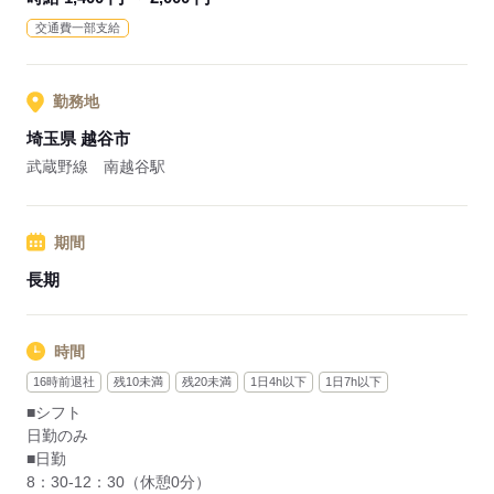
◎昇給・賞与制度もあり、日々の業務に対するモチベーション
交通費一部支給
アップに繋がります。
応募する
勤務地
埼玉県 越谷市
武蔵野線 南越谷駅
期間
長期
時間
16時前退社
残10未満
残20未満
1日4h以下
1日7h以下
■シフト
日勤のみ
■日勤
8：30-12：30（休憩0分）