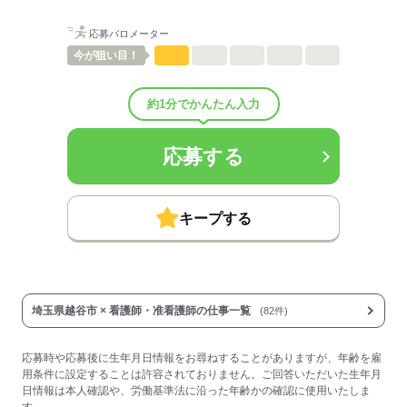
■賞与備考：法人規定に依る
■試用期間：3ヶ月「雇用形態・給与は同条件」
応募バロメーター
■試用期間の待遇変更有無：無
■試用期間中の労働条件：■その他福利厚生：
今が
狙い目！
バイク・マイカー通勤可（駐車場代有料）
制服貸与
約1分でかんたん入力
■受動喫煙防止措置：
敷地内禁煙
応募する
応募する
キープする
埼玉県越谷市 × 看護師・准看護師の仕事一覧
(82件)
応募時や応募後に生年月日情報をお尋ねすることがありますが、年齢を雇
用条件に設定することは許容されておりません。ご回答いただいた生年月
日情報は本人確認や、労働基準法に沿った年齢かの確認に使用いたしま