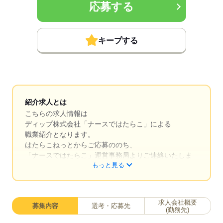
応募する
キープする
紹介求人とは
こちらの求人情報は
ディップ株式会社「ナースではたらこ」による
職業紹介となります。
はたらこねっとからご応募ののち、
「ナースではたらこ」運営事務局よりご連絡いたしま
もっと見る
す。
★職業紹介とは？
求職中の看護師さんの転職を専任の
求人会社概要
募集内容
選考・応募先
キャリアアドバイザーが入職まで無料でサポートいた
(勤務先)
します。