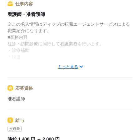
仕事内容
★ご利用メリット
看護師・准看護師
日本最大級の求人情報の中からぴったりな求人をご紹
介。
※この求人情報はディップの転職エージェントサービスによる
履歴書作成のアドバイスや面接日の調整だけでなく、
職業紹介になります。
お給料、お休み、入職時期の交渉もサポートします。
■業務内容
往診・訪問診療に同行して看護業務を行います。
【もちろん無料】
・診療補助
費用は一切かかりません。
・採血
・点滴
もっと見る
・検診業務など
〇訪問体制：基本的に医師、看護師、事務員の3人で訪問します
応募資格
※試用期間：3ヶ月～6ヶ月
※普通自動車運転免許必須（AT限定可）
准看護師
今後、運転は業務委託も検討しています
※通勤は原則公共交通機関。車通勤は応相談。
給与
■おすすめポイント
◎週3日～勤務可！日勤のみでオンコール対応もないため、プラ
交通費
イベートの時間も大切にしながら就業できます。
時給 1,400 円 ～ 2,000 円