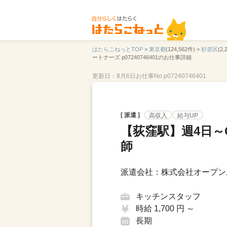
はたらこねっとTOP
>
東京都
(124,562件) >
杉並区
(2,
ートナーズ p07240746401のお仕事詳細
更新日：8月6日
お仕事No.p07240746401
[ 派遣 ]
高収入
給与UP
【荻窪駅】週4日～
師
派遣会社：株式会社オープン
キッチンスタッフ
時給 1,700 円 ～
長期