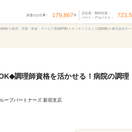
正社員・契約社員・
179,867
723,
派遣のお仕事：
件
パート・アルバイト：
242件) >
販売・営業・飲食・サービス系
(947件) >
キッチンスタッフ
(203件) >
株式会社オー
OK◆調理師資格を活かせる！病院の調理
ループパートナーズ 新宿支店