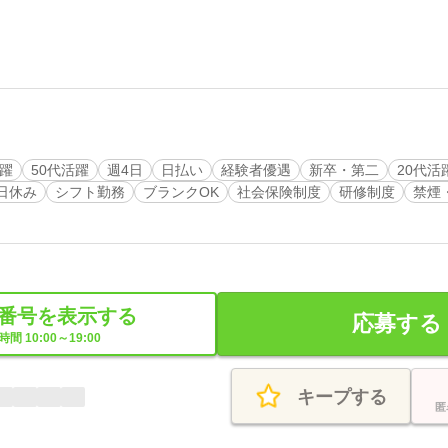
活躍
50代活躍
週4日
日払い
経験者優遇
新卒・第二
20代活
日休み
シフト勤務
ブランクOK
社会保険制度
研修制度
禁煙
番号を表示する
応募する
間 10:00～19:00
キープする
匿