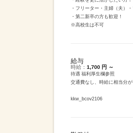
・フリーター・主婦（夫）・
・第二新卒の方も歓迎！
※高校生は不可
給与
時給：
1,700 円 ～
待遇 福利厚生欄参照
交通費なし、時給に相当分が
kkw_bcov2106