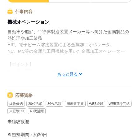
仕事内容
機械オペレーション
自動車や船舶、半導体製造装置メーカー等へ向けた金属製品の
熱処理や加工業務
HIP、電子ビーム溶接装置による金属加工オペレータ‐
NC、MC等の金属加工用機械を用いた金属加工オペレーター
【ポイント】
大人気！機械オペレーターのお仕事です！
もっと見る
時給1,400円の高時給ワーク！！
全国有数の技術力保有の会社でスキルを身に付けよう！
正社員登用実績あり！目標持って就業できます！
応募資格
空調完備で快適な現場！
土日休みなので、しっかり休めてプライベートも充実！（休日
経験優遇
20代活躍
30代活躍
履歴書不要
WEB登録
WEB選考完結
出勤の場合あり）
未経験OK
40代活躍
通勤にはマイカーの利用OK！交通費は嬉しい全額支給（月10万
未経験歓迎
円まで全額支給）！
※習熟期間：約30日