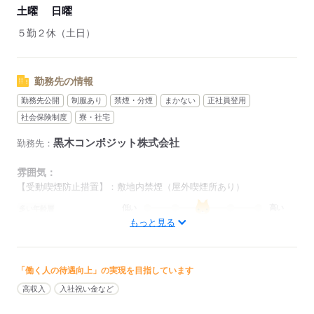
※派遣のお仕事が対象となります
土曜
日曜
５勤２休（土日）
応募する
勤務先の情報
勤務先公開
制服あり
禁煙・分煙
まかない
正社員登用
社会保険制度
寮・社宅
黒木コンポジット株式会社
勤務先：
雰囲気：
【受動喫煙防止措置】：敷地内禁煙（屋外喫煙所あり）
低い
高い
多い年齢層
もっと見る
男性
女性
男女の割合
「働く人の待遇向上」の実現を目指しています
ひとりで
みんなで
仕事の仕方
高収入
入社祝い金など