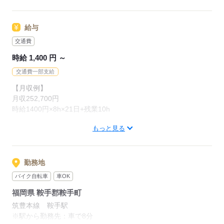
応募する
給与
交通費
時給 1,400 円 ～
交通費一部支給
【月収例】
月収252,700円
時給1400円×8h×21日+残業10h
もっと見る
【交通費】
100,000円迄/月（規定あり）
kkw_bcov2105
勤務地
バイク自転車
車OK
応募する
福岡県 鞍手郡鞍手町
筑豊本線 鞍手駅
※駅から勤務先：車で8分