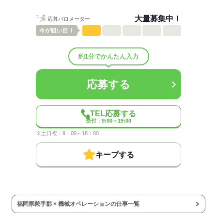
しずか
にぎやか
職場の様子
配属先部署：
大量募集中！
応募バロメーター
組立・検査など、配属部署により各工程をお願いします。
今が
狙い目！
男女比
（男6：女4）
平均年齢
30歳
概要：
約1分でかんたん入力
業界
メーカー関連
応募する
応募する
TEL応募する
受付：9:00～19:00
※土日祝：9：00～18：00
キープする
福岡県鞍手郡 × 機械オペレーションの仕事一覧