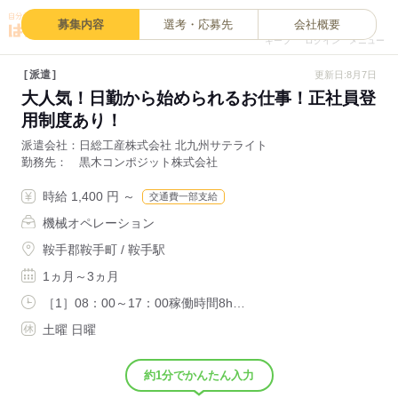
0
募集内容
選考・応募先
会社概要
キープ
ログイン
メニュー
派遣
更新日:8月7日
大人気！日勤から始められるお仕事！正社員登
用制度あり！
派遣会社
日総工産株式会社 北九州サテライト
勤務先
黒木コンポジット株式会社
時給 1,400 円 ～
交通費一部支給
機械オペレーション
鞍手郡鞍手町 / 鞍手駅
1ヵ月～3ヵ月
［1］08：00～17：00稼働時間8h…
土曜 日曜
約1分でかんたん入力