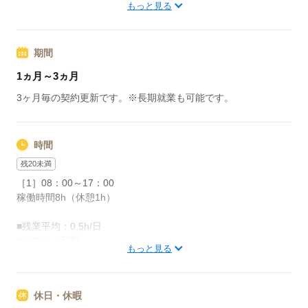
【交通手段】徒歩、自転車、バイク、私有車
もっと見る
応募する
期間
1ヵ月～3ヵ月
3ヶ月毎の契約更新です。※長期就業も可能です。
時間
残20未満
［1］08：00～17：00
稼働時間8h（休憩1h）
■残業平均：0.5h/日
■シフト：日勤
もっと見る
●友人紹介制度実施中
…紹介した方に3万円を支給します。
休日・休暇
※1ヵ月在籍が条件となります