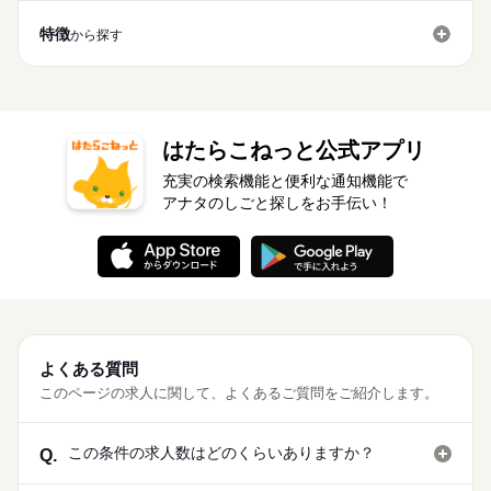
在宅ワーク
産休・育休
社会保険制度
研修制度
※残業時間：月0時間～5時間程度。■基本的に発生はしませんが
資格支援
服装自由
日払い
禁煙・分煙
駅5分以内
必要に応じてお願いする場合があります
特徴
から探す
資格支援
服装自由
日払い
禁煙・分煙
駅5分以内
PC不要
PC不要
活かせるスキル
英語力
語学力
土曜 日曜 祝日
休日・休暇
活かせるスキル
土・日・祝日休みの週休2日のお仕事です。
英語力
語学力
はたらこねっと公式アプリ
充実の検索機能と便利な通知機能で
アナタのしごと探しをお手伝い！
よくある質問
このページの求人に関して、よくあるご質問をご紹介します。
この条件の求人数はどのくらいありますか？
Q.