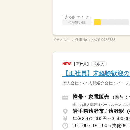
応募バロメーター
今が狙い目!
イチオシ!!
お仕事No.：
KA26-0622733
NEW!
[ 正社員 ]
高収入
【正社員】未経験歓迎の
求人会社：-／人材紹介会社：パー
携帯・家電販売
（業界：
※この求人情報はパーソルテンプスタ
岩手県遠野市 / 遠野駅（
年俸2,970,000円～3,500,0
10：00～19：00（実働0