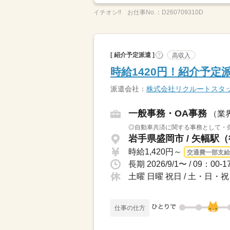
イチオシ!!
お仕事No.：
D260709310D
[ 紹介予定派遣 ]
高収入
?
時給1420円！紹介予
派遣会社：
株式会社リクルートスタ
一般事務・OA事務
（業
◎自動車共済に関する事務として・保
岩手県盛岡市 / 矢幅駅（
時給1,420円～
交通費一部支給
土曜 日曜 祝日 / 土・日
仕事の仕方