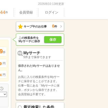
2026/8/10 13時更新
744
会員登録
ログイン
件
0
キープ中のお仕事
件
この検索条件を
保存
Myサーチに保存
9
件
Myサーチ
5件まで保存できます
9
円
保存されたMyサーチはありませ
ん。
円
4
お気に入りの検索条件をMyサー
チに保存することができます。
仕事一覧にある「Myサーチに保
存」ボタンから保存できます。
会員登録は不要です。
最近検索した条件