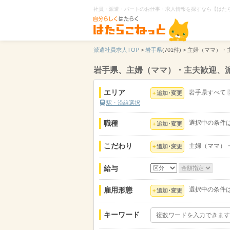
社員・派遣・パートのお仕事・求人情報を探すなら【はた
派遣社員求人TOP
>
岩手県
(701件) >
主婦（ママ）・
岩手県、主婦（ママ）・主夫歓迎、
エリア
岩手県すべて
追加･変更
駅・沿線選択
職種
選択中の条件
追加･変更
こだわり
主婦（ママ）
追加･変更
給与
雇用形態
選択中の条件
追加･変更
キーワード