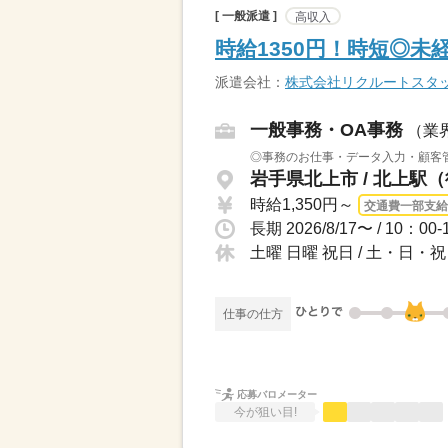
[ 一般派遣 ]
高収入
時給1350円！時短◎未
派遣会社：
株式会社リクルートスタ
一般事務・OA事務
（業
◎事務のお仕事・データ入力・顧客管
岩手県北上市 / 北上駅
時給1,350円～
交通費一部支給
土曜 日曜 祝日 / 土・日
仕事の仕方
応募バロメーター
今が狙い目!