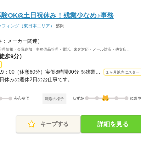
経験OK◎土日祝休み！残業少なめ♪事務
ッフィング（東日本エリア）
盛岡
界：メーカー関連）
理情報・会議参加・事務備品管理・電話、来客対応・メール対応・他支店...
（徒歩9分）
長期 2026/8/17〜 / 10：00-19：00（休憩60分）実働8時間00分 ※残業時間：月0時間～9...
１ヶ月以内にスター
・祝日休みの週休2日のお仕事です。
職場の様子
詳細を見る
キープする