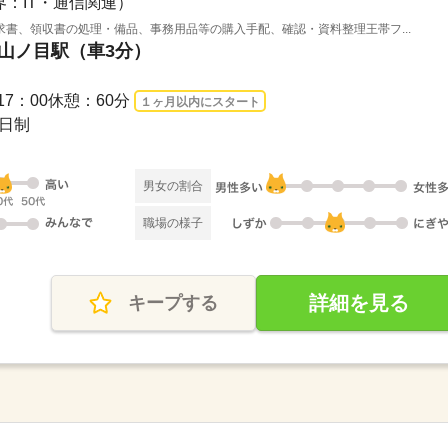
界：IT・通信関連）
書、領収書の処理・備品、事務用品等の購入手配、確認・資料整理王帯フ...
 山ノ目駅（車3分）
0～17：00休憩：60分
１ヶ月以内にスタート
２日制
男女の割合
職場の様子
詳細を見る
キープする