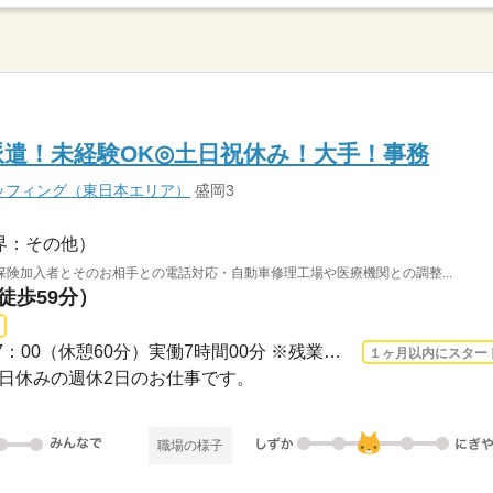
定派遣！未経験OK◎土日祝休み！大手！事務
ッフィング（東日本エリア）
盛岡3
界：その他）
険加入者とそのお相手との電話対応・自動車修理工場や医療機関との調整...
徒歩59分）
長期 2026/9/1〜 / 09：00-17：00（休憩60分）実働7時間00分 ※残業時間：月10時間～15...
１ヶ月以内にスター
・祝日休みの週休2日のお仕事です。
職場の様子