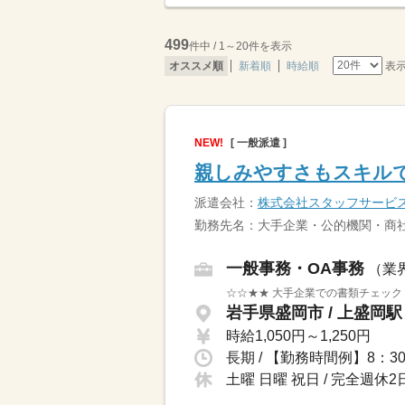
499
件中 / 1～20件を表示
表
オススメ順
新着順
時給順
NEW!
[ 一般派遣 ]
親しみやすさもスキル
派遣会社：
株式会社スタッフサービ
勤務先名：大手企業・公的機関・商社
一般事務・OA事務
（業
☆☆★★ 大手企業での書類チェック 
岩手県盛岡市 / 上盛岡駅
時給1,050円～1,250円
土曜 日曜 祝日 / 完全週