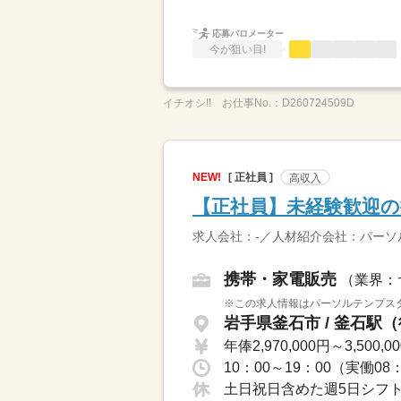
応募バロメーター
今が狙い目!
イチオシ!!
お仕事No.：
D260724509D
NEW!
[ 正社員 ]
高収入
【正社員】未経験歓迎の
求人会社：-／人材紹介会社：パー
携帯・家電販売
（業界：
※この求人情報はパーソルテンプスタ
岩手県釜石市 / 釜石駅（
年俸2,970,000円～3,500,0
10：00～19：00（実働0