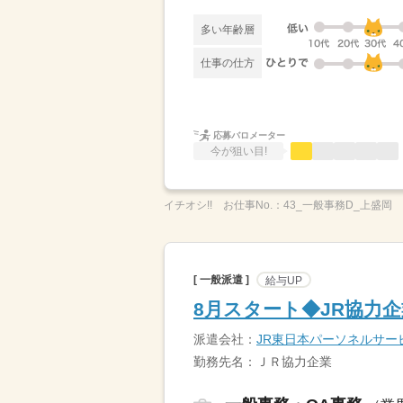
多い年齢層
仕事の仕方
応募バロメーター
今が狙い目!
イチオシ!!
お仕事No.：
43_一般事務D_上盛岡
[ 一般派遣 ]
給与UP
8月スタート◆JR協力
派遣会社：
JR東日本パーソネルサー
勤務先名：ＪＲ協力企業