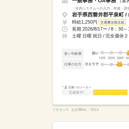
一般事務・OA事務
（業
・社内システムへの入力、作成・請求
岩手県西磐井郡平泉町 /
時給1,250円
交通費全額支給
長期 2026/8/17〜 / 8：3
土曜 日曜 祝日 / 完全週休
多い年齢層
仕事の仕方
応募バロメーター
応募集中!
イチオシ!!
お仕事No.：
9514