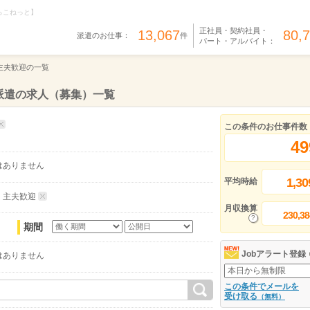
らこねっと】
正社員・契約社員・
13,067
80,
派遣のお仕事：
件
パート・アルバイト：
主夫歓迎の一覧
派遣の求人（募集）一覧
この条件のお仕事件数
49
はありません
1,30
平均時給
・主夫歓迎
月収換算
230,38
期間
Jobアラート登録
はありません
この条件でメールを
受け取る
（無料）