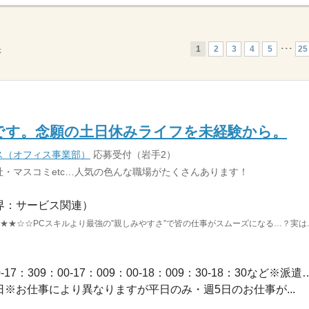
1
2
3
4
5
･･･
25
示
です。念願の土日休みライフを未経験から。
ス（オフィス事業部）
応募受付（岩手2）
・マスコミetc…人気の色んな職場がたくさんあります！
界：サービス関連）
★★☆☆PCスキルより最強の”親しみやすさ”で皆の仕事がスムーズになる…？実は..
長期 / 【勤務時間例】8：30-17：309：00-17：009：00-1
休2日※お仕事により異なりますが平日のみ・週5日のお仕事が...