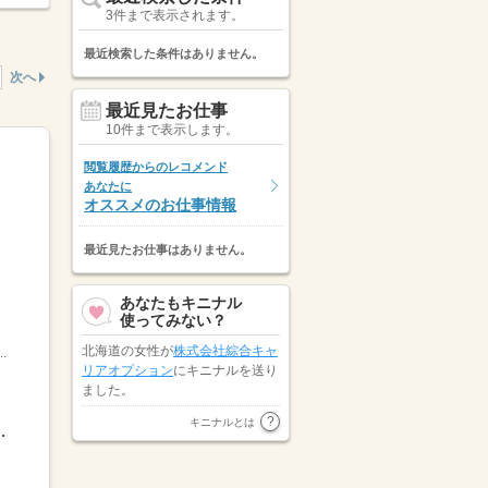
3件まで表示されます。
最近検索した条件はありません。
次へ
最近見たお仕事
10件まで表示します。
閲覧履歴からのレコメンド
あなたに
オススメのお仕事情報
最近見たお仕事はありません。
あなたもキニナル
使ってみない？
北海道の女性が
株式会社綜合キャ
.
リアオプション
にキニナルを送り
ました。
ATアクト株式会社
が福島県の女性
キニナルとは
8：009：30-18：30など※派遣先...
にキニナルを送りました。