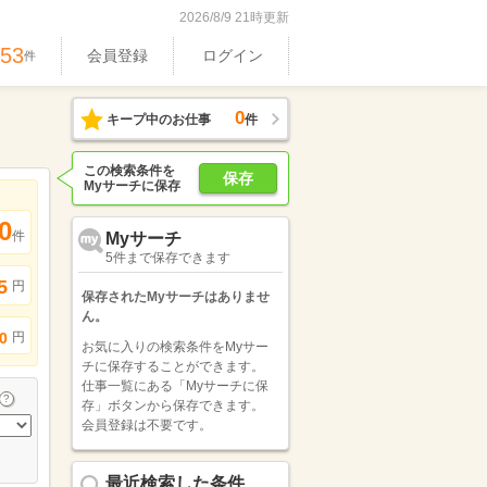
2026/8/9 21時更新
753
会員登録
ログイン
件
0
キープ中のお仕事
件
この検索条件を
保存
Myサーチに保存
0
件
Myサーチ
5件まで保存できます
5
円
保存されたMyサーチはありませ
ん。
円
0
お気に入りの検索条件をMyサー
チに保存することができます。
仕事一覧にある「Myサーチに保
存」ボタンから保存できます。
会員登録は不要です。
最近検索した条件