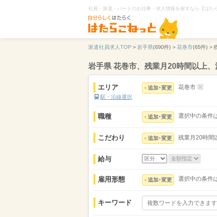
社員・派遣・パートのお仕事・求人情報を探すなら【はた
派遣社員求人TOP
>
岩手県
(690件) >
花巻市
(65件) >
岩手県 花巻市、残業月20時間以上
エリア
花巻市
追加･変更
駅・沿線選択
職種
選択中の条件
追加･変更
こだわり
残業月20時間
追加･変更
給与
雇用形態
選択中の条件
追加･変更
キーワード