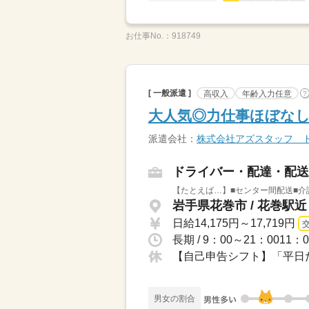
お仕事No.：
918749
[ 一般派遣 ]
高収入
年齢入力任意
?
大人気◎力仕事ほぼなし
派遣会社：
株式会社アズスタッフ 
ドライバー・配達・配送
【たとえば…】■センター間配送■介
岩手県花巻市 / 花巻駅近
日給14,175円～17,719円
長期 / 9：00～21：001
【自己申告シフト】「平日だ
男女の割合