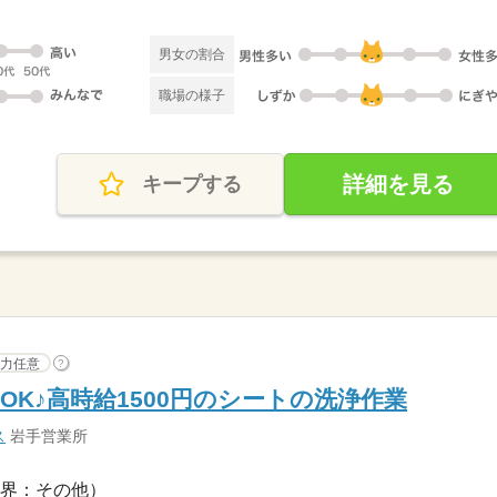
男女の割合
職場の様子
詳細を見る
キープする
力任意
?
K♪高時給1500円のシートの洗浄作業
ス
岩手営業所
界：その他）