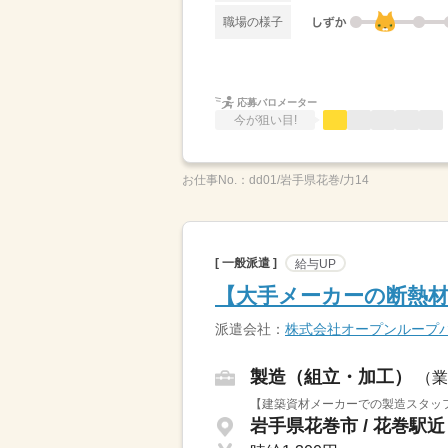
職場の様子
応募バロメーター
今が狙い目!
お仕事No.：
dd01/岩手県花巻/力14
[ 一般派遣 ]
給与UP
【大手メーカーの断熱材
派遣会社：
株式会社オープンループ
製造（組立・加工）
（業
【建築資材メーカーでの製造スタッフ
岩手県花巻市 / 花巻駅近