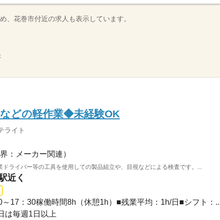
め、花巻市付近の求人も表示しています。
示
などの軽作業◆未経験OK
テライト
界：メーカー関連）
ドライバー等の工具を使用しての製品組立や、目視などによる検査です。...
港駅近く
30～17：30稼働時間8h（休憩1h）■残業平均：1h/日■シフト：..
日は毎週1日以上