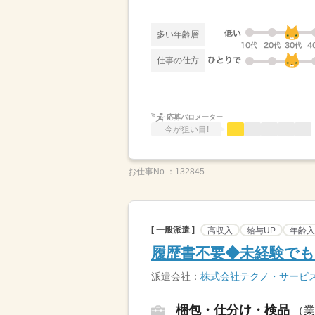
多い年齢層
仕事の仕方
応募バロメーター
今が狙い目!
お仕事No.：
132845
[ 一般派遣 ]
高収入
給与UP
年齢入
履歴書不要◆未経験でもO
派遣会社：
株式会社テクノ・サービ
梱包・仕分け・検品
（業