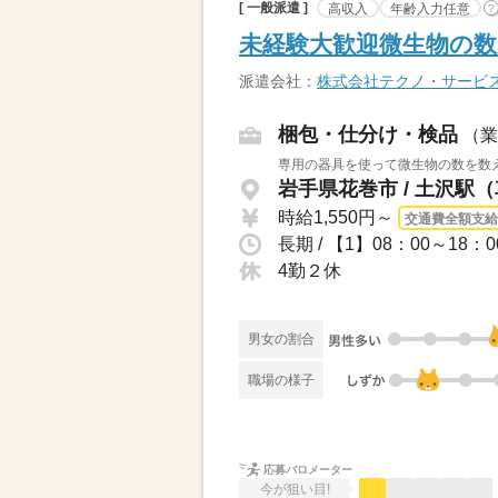
[ 一般派遣 ]
高収入
年齢入力任意
?
未経験大歓迎微生物の数
派遣会社：
株式会社テクノ・サービ
梱包・仕分け・検品
（業
専用の器具を使って微生物の数を数え
岩手県花巻市 / 土沢駅（
時給1,550円～
交通費全額支給
長期 / 【1】08：00～1
4勤２休
男女の割合
職場の様子
応募バロメーター
今が狙い目!