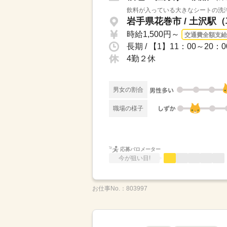
飲料が入っている大きなシートの洗浄
岩手県花巻市 / 土沢駅（
時給1,500円～
交通費全額支給
長期 / 【1】11：00～2
4勤２休
男女の割合
職場の様子
応募バロメーター
今が狙い目!
お仕事No.：
803997