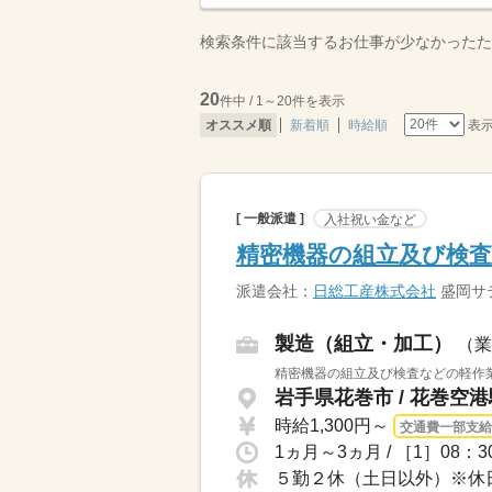
検索条件に該当するお仕事が少なかったた
20
件中 / 1～20件を表示
表
オススメ順
新着順
時給順
[ 一般派遣 ]
入社祝い金など
精密機器の組立及び検査
派遣会社：
日総工産株式会社
盛岡サ
製造（組立・加工）
（業
精密機器の組立及び検査などの軽作業
岩手県花巻市 / 花巻空
時給1,300円～
交通費一部支給
1ヵ月～3ヵ月 / ［1］08：
５勤２休（土日以外）※休