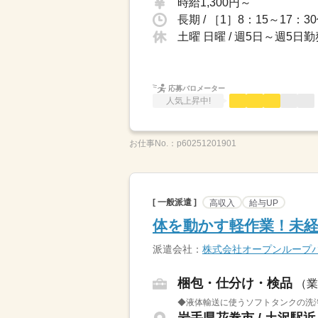
時給1,300円～
長期 / ［1］8：15～17：3
土曜 日曜 / 週5日～週5日
応募バロメーター
人気上昇中!
お仕事No.：
p60251201901
[ 一般派遣 ]
高収入
給与UP
体を動かす軽作業！未
派遣会社：
株式会社オープンループ
梱包・仕分け・検品
（業
◆液体輸送に使うソフトタンクの洗浄