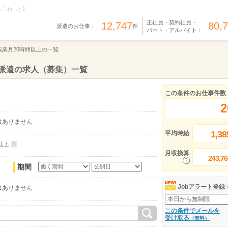
らこねっと】
正社員・契約社員・
12,747
80,
派遣のお仕事：
件
パート・アルバイト：
残業月20時間以上の一覧
、派遣の求人（募集）一覧
この条件のお仕事件数
2
はありません
1,38
平均時給
以上
月収換算
243,76
期間
Jobアラート登録
はありません
この条件でメールを
受け取る
（無料）