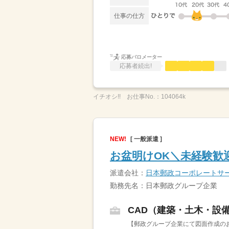
仕事の仕方
応募バロメーター
応募者続出!
イチオシ!!
お仕事No.：
104064k
NEW!
[ 一般派遣 ]
お盆明けOK＼未経験歓迎
派遣会社：
日本郵政コーポレートサ
勤務先名：日本郵政グループ企業
CAD（建築・土木・設
【郵政グループ企業にて図面作成のお