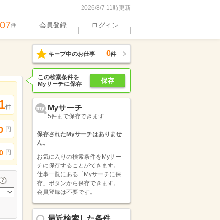
2026/8/7 11時更新
407
会員登録
ログイン
件
0
キープ中のお仕事
件
この検索条件を
保存
Myサーチに保存
1
件
Myサーチ
5件まで保存できます
0
円
保存されたMyサーチはありませ
ん。
円
0
お気に入りの検索条件をMyサー
チに保存することができます。
仕事一覧にある「Myサーチに保
存」ボタンから保存できます。
会員登録は不要です。
最近検索した条件