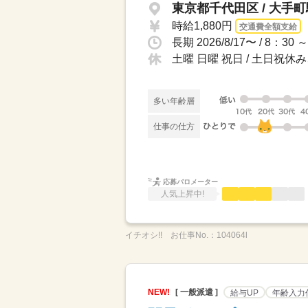
東京都千代田区 / 大手
時給1,880円
交通費全額支給
土曜 日曜 祝日 / 土日祝
多い年齢層
仕事の仕方
応募バロメーター
人気上昇中!
イチオシ!!
お仕事No.：
104064l
NEW!
[ 一般派遣 ]
給与UP
年齢入力