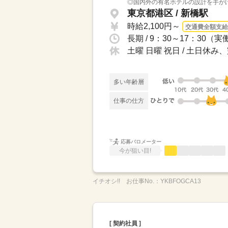
◎国内外の有名ホテルの設計を手がけ
東京都港区 / 新橋駅
時給2,100円～
交通費全額支給
長期 / 9：30～17：3
土曜 日曜 祝日 / 土日休
多い年齢層
仕事の仕方
応募バロメーター
今が狙い目!
イチオシ!!
お仕事No.：
YKBFOGCA13
[ 契約社員 ]