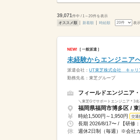
39,071
件中 / 1～20件を表示
表
オススメ順
新着順
時給順
NEW!
[ 一般派遣 ]
未経験からエンジニアへ
派遣会社：
UT東芝株式会社 キャリ
勤務先名：東芝グループ
フィールドエンジニア・
＼東芝Gでサポートエンジニア＊3名募
福岡県福岡市博多区 / 
時給1,500円～1,950円
交通
週休2日制（毎週）※会社カ