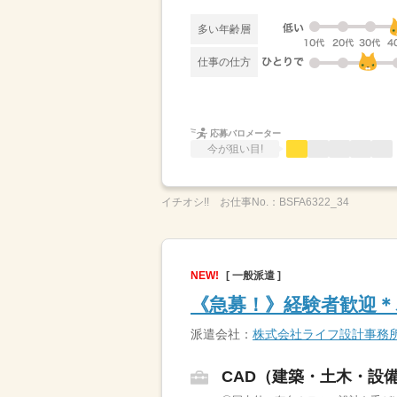
多い年齢層
仕事の仕方
応募バロメーター
今が狙い目!
イチオシ!!
お仕事No.：
BSFA6322_34
NEW!
[ 一般派遣 ]
《急募！》経験者歓迎＊
派遣会社：
株式会社ライフ設計事務
CAD（建築・土木・設