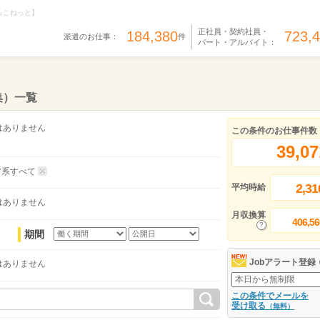
らこねっと】
正社員・契約社員・
184,380
723,
派遣のお仕事：
件
パート・アルバイト：
集）一覧
はありません
この条件のお仕事件数
39,07
ア系すべて
2,31
平均時給
はありません
月収換算
406,56
期間
Jobアラート登録
はありません
この条件でメールを
受け取る
（無料）