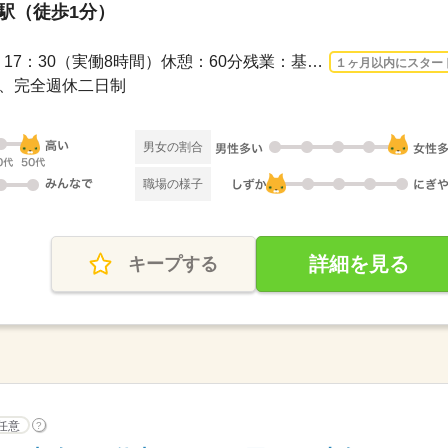
町駅（徒歩1分）
長期 2026/8/17〜 / 8：30 ～ 17：30（実働8時間）休憩：60分残業：基本なし ※竣工...
１ヶ月以内にスター
休み、完全週休二日制
男女の割合
職場の様子
詳細を見る
キープする
任意
?