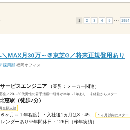
1
2
3
4
5
･･･
1954
示
＼MAX月30万～＠東芝G／将来正規登用あり
ア採用部
福岡オフィス
サービスエンジニア
（業界：メーカー関連）
集／20～30代男性の若手活躍中研修が半年～1年あり、未経験からスター...
東比恵駅（徒歩7分）
費全額支給
長期 2026/8/17〜 / 【研修：６ヶ月～１年程度】・入社後1ヵ月は8：45～17：30で勤務...
１ヶ月以内にスター
レンダーあり※年間休日：126日（昨年実績）