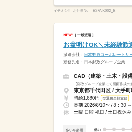
イチオシ!!
お仕事No.：
ESFAIK002_B
NEW!
[ 一般派遣 ]
お盆明けOK＼未経験歓迎
派遣会社：
日本郵政コーポレートサ
勤務先名：日本郵政グループ企業
CAD（建築・土木・設
【郵政グループ企業にて図面作成のお
東京都千代田区 / 大手
時給1,880円
交通費全額支給
土曜 日曜 祝日 / 土日祝
多い年齢層