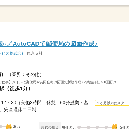
○／AutoCADで郵便局の図面作成♪
ービス株式会社
東京支社
備）
（業界：その他）
仕事】メインは郵便局や共同住宅の図面の新規作成♪＜業務詳細＞■図面の...
町駅（徒歩1分）
長期 2026/8/10〜 / 8：30 ～ 17：30（実働8時間）休憩：60分残業：基本なし ※竣工...
１ヶ月以内にスター
休み、完全週休二日制
男女の割合