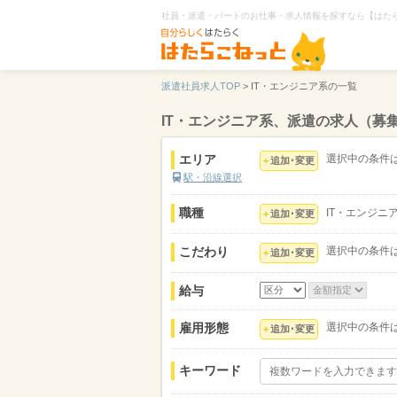
社員・派遣・パートのお仕事・求人情報を探すなら【はた
派遣社員求人TOP
>
IT・エンジニア系の一覧
IT・エンジニア系、派遣の求人（募
エリア
選択中の条件
追加･変更
駅・沿線選択
職種
IT・エンジニ
追加･変更
こだわり
選択中の条件
追加･変更
給与
雇用形態
選択中の条件
追加･変更
キーワード