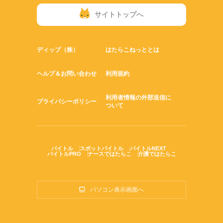
サイトトップへ
ディップ（株）
はたらこねっととは
ヘルプ＆お問い合わせ
利用規約
利用者情報の外部送信に
プライバシーポリシー
ついて
バイトル
スポットバイトル
バイトルNEXT
バイトルPRO
ナースではたらこ
介護ではたらこ
パソコン表示画面へ