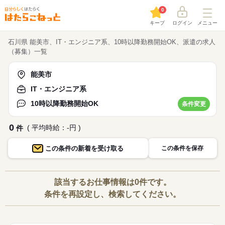
0
キープ
ログイン
メニュー
石川県 能美市、IT・エンジニア系、10時以降勤務開始OK、派遣の求人
（募集）一覧
能美市
IT・エンジニア系
10時以降勤務開始OK
条件変更
0
( 平均時給：-円 )
件
この条件の
新着を受け取る
この条件を保存
該当するお仕事情報は0件です。
条件を再設定し、検索してください。