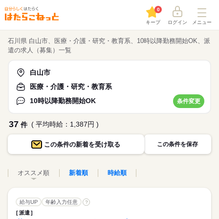
0
キープ
ログイン
メニュー
石川県 白山市、医療・介護・研究・教育系、10時以降勤務開始OK、派
遣の求人（募集）一覧
白山市
医療・介護・研究・教育系
10時以降勤務開始OK
条件変更
37
( 平均時給：1,387円 )
件
この条件の
新着を受け取る
この条件を保存
オススメ順
新着順
時給順
給与UP
年齢入力任意
?
派遣