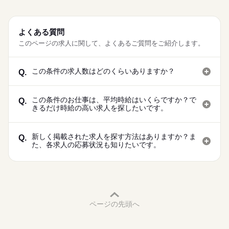
よくある質問
このページの求人に関して、よくあるご質問をご紹介します。
この条件の求人数はどのくらいありますか？
Q.
この条件のお仕事は、平均時給はいくらですか？で
Q.
きるだけ時給の高い求人を探したいです。
新しく掲載された求人を探す方法はありますか？ま
Q.
た、各求人の応募状況も知りたいです。
ページの先頭へ