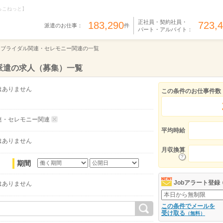
らこねっと】
正社員・契約社員・
183,290
723,
派遣のお仕事：
件
パート・アルバイト：
ブライダル関連・セレモニー関連の一覧
派遣の求人（募集）一覧
はありません
この条件のお仕事件数
連・セレモニー関連
平均時給
はありません
月収換算
期間
Jobアラート登録
はありません
この条件でメールを
受け取る
（無料）