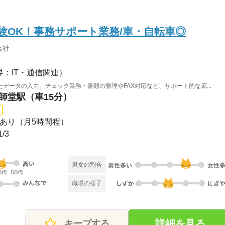
験OK！事務サポート業務/車・自転車◎
会社
界：IT・通信関連）
データの入力、チェック業務・書類の整理やFAX対応など、サポート的な庶...
薬師堂駅（車15分）
残業あり（月5時間程）
/3
男女の割合
職場の様子
詳細を見る
キープする