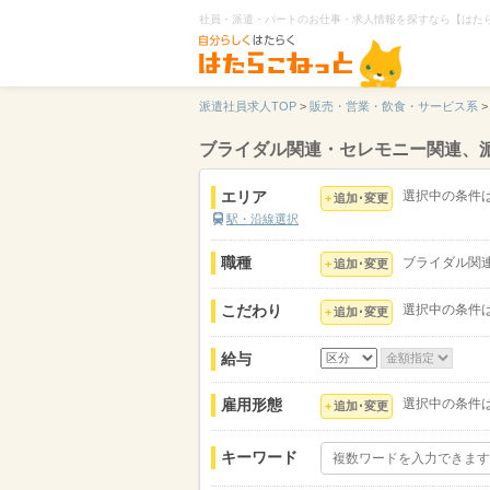
社員・派遣・パートのお仕事・求人情報を探すなら【はた
派遣社員求人TOP
>
販売・営業・飲食・サービス系
>
ブライダル関連・セレモニー関連、
エリア
選択中の条件
追加･変更
駅・沿線選択
職種
ブライダル関
追加･変更
こだわり
選択中の条件
追加･変更
給与
雇用形態
選択中の条件
追加･変更
キーワード