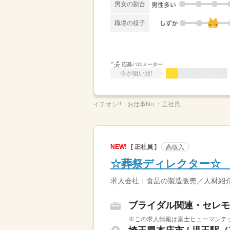
男女の割合
職場の様子
応募バロメーター
今が狙い目!
イチオシ!!
お仕事No.：
正社員
NEW!
[ 正社員 ]
高収入
☆葬祭ディレクター☆ 
求人会社：食品の製造販売／人材紹
ブライダル関連・セレモ
※この求人情報は富士ヒューマンテッ