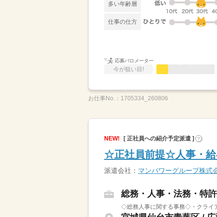
多い年齢層
仕事の仕方
応募バロメーター
今が狙い目!
お仕事No.：
1705334_260806
NEW!
[ 正社員への紹介予定派遣 ]
?
☆正社員前提☆人事・
派遣会社：
マンパワーグループ株式
総務・人事・法務・特許
◇総務人事に関する事務◇・クライア