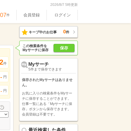
2026/8/7 5時更新
407
会員登録
ログイン
件
0
キープ中のお仕事
件
この検索条件を
保存
Myサーチに保存
2
件
Myサーチ
5件まで保存できます
-
円
保存されたMyサーチはありませ
ん。
円
-
お気に入りの検索条件をMyサー
チに保存することができます。
仕事一覧にある「Myサーチに保
存」ボタンから保存できます。
会員登録は不要です。
最近検索した条件