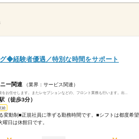
示
ング◆経験者優遇／特別な時間をサポート
ニー関連
（業界：サービス関連）
をお任せします。またレセプションなどの、フロント業務も行います。出...
橋駅（徒歩3分）
支給
による変動制■正規社員に準ずる勤務時間です。■シフトは都度希望..
日火曜日は休館日です。