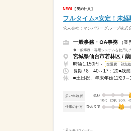
NEW!
[ 契約社員 ]
フルタイム×安定！未経
求人会社：マンパワーグループ株式
一般事務・OA事務
（業
◆一般事務・専用システムを使用した
宮城県仙台市若林区 / 
時給1,150円～
交通費一部支給
長期 / 8：40～17：20■
■土日祝、年末年始12/29～1
多い年齢層
仕事の仕方
応募バロメーター