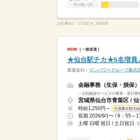
今が狙い目!
お仕事No.：
1716214_260806
NEW!
[ 一般派遣 ]
★仙台駅チカ★5名増員
派遣会社：
マンパワーグループ株式
金融事務（生保・損保）
＜公的融資サービスの審査・受付事務
宮城県仙台市青葉区 / 
時給1,250円～
交通費全額支給
土曜 日曜 祝日 / 土日祝