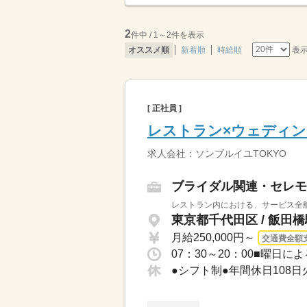
2
件中 / 1～2件を表示
表
オススメ順
新着順
時給順
[ 正社員 ]
レストラン×ウェディ
求人会社：ソンブルイユTOKYO
ブライダル関連・セレモ
レストラン内における、サービス全般
東京都千代田区 / 飯田
月給250,000円～
交通費全額
07：30～20：00■曜日
●シフト制●年間休日108