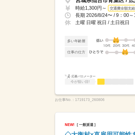
宮城県仙台市青葉区 / 
時給1,300円～
交通費全額支給
土曜 日曜 祝日 / 土日祝日
多い年齢層
仕事の仕方
応募バロメーター
今が狙い目!
お仕事No.：
1719173_260806
NEW!
[ 一般派遣 ]
◇大衡村×直雇用可能性