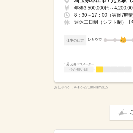
埼玉県本庄市 / 児玉駅
年俸3,500,000円～4,200,0
週休二日制（シフト制）【年
仕事の仕方
応募バロメーター
今が狙い目!
お仕事No.：
A-1ig-27180-krhys15