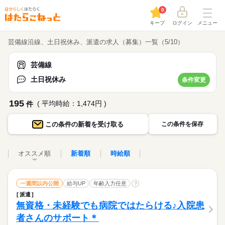
0
キープ
ログイン
メニュー
芸備線沿線、土日祝休み、派遣の求人（募集）一覧（5/10）
芸備線
土日祝休み
条件変更
195
( 平均時給：1,474円 )
件
この条件の
新着を受け取る
この条件を保存
オススメ順
新着順
時給順
一週間以内公開
給与UP
年齢入力任意
?
派遣
無資格・未経験でも病院ではたらける♪入院患
者さんのサポート＊