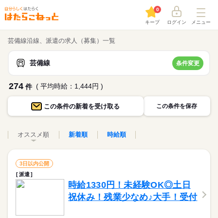
0
キープ
ログイン
メニュー
芸備線沿線、派遣の求人（募集）一覧
芸備線
条件変更
274
( 平均時給：1,444円 )
件
この条件の
新着を受け取る
この条件を保存
オススメ順
新着順
時給順
3日以内公開
派遣
時給1330円！未経験OK◎土日
祝休み！残業少なめ♪大手！受付