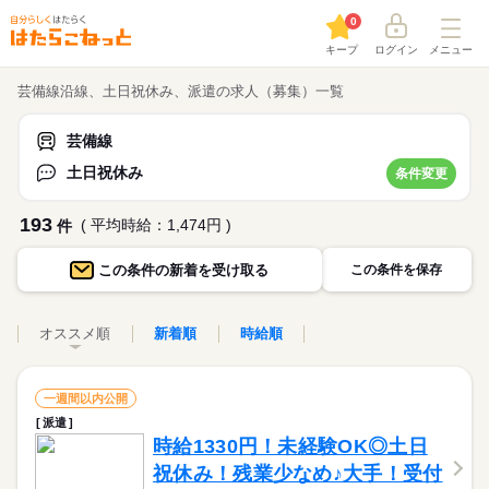
0
キープ
ログイン
メニュー
芸備線沿線、土日祝休み、派遣の求人（募集）一覧
芸備線
土日祝休み
条件変更
193
( 平均時給：1,474円 )
件
この条件の
新着を受け取る
この条件を保存
オススメ順
新着順
時給順
一週間以内公開
派遣
時給1330円！未経験OK◎土日
祝休み！残業少なめ♪大手！受付