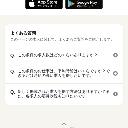
よくある質問
このページの求人に関して、よくあるご質問をご紹介します。
この条件の求人数はどのくらいありますか？
Q.
この条件のお仕事は、平均時給はいくらですか？で
Q.
きるだけ時給の高い求人を探したいです。
新しく掲載された求人を探す方法はありますか？ま
Q.
た、各求人の応募状況も知りたいです。