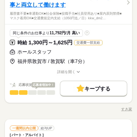
事と両立して働けます
履歴書不要■車通勤OK■社会保険■役職手当■社員登用あり■屋内原則禁煙■
マスク着用OK■交通費規定内支給（1050円迄／日）kkw_dm2…
11,792円/月 高い
同じ条件のお仕事より
?
1,300円～1,625円
時給
交通費一部支給
ホールスタッフ
福井県敦賀市 / 敦賀駅（車7分）
詳細を開く
職種/応募資格
お仕事の特徴
給与/時間/休日
応募状況
応募者増加中！
キープする
ホールスタッフ
サービス関連
業界
職種
・ご案内 ・盛つけ ・お会計 ・テーブルの片付け など まずは
簡単な業務からスタート！ 【セルフオーダー導入なので接客が
すき家
職種/応募資格
お仕事の特徴
給与/時間/休日
カンタン】 注文はお客様自身でオーダーするセルフオーダー式
です。 レジはセルフ会計を導入しており、 現金の受け渡しはほ
朝って、ごはんを作って、 お子さんを見送って、 家事をこなし
とんどありません。 ※一部店舗を除く すぐに覚えられるお仕事
続きを読む
て… となかなか落ち着かないですよね。 そんなときは、 少し落
ホールスタッフ
職種
内容ですし 研修・マニュアルがあるので 初バイトの人もご心配
一週間以内公開
給与UP
ち着いてから、 お昼ごろに出勤！ 週2日・1日2h～組めるので、
なく！
お迎えの時間にも間に合います☆ 「子どもの発表会の日は そっ
パート・アルバイト
・ご案内 ・盛つけ ・お会計 ・テーブルの片付け など まずは