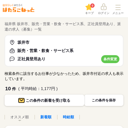
0
キープ
ログイン
メニュー
福井県 坂井市、販売・営業・飲食・サービス系、正社員登用あり、派
遣の求人（募集）一覧
坂井市
販売・営業・飲食・サービス系
正社員登用あり
条件変更
検索条件に該当するお仕事が少なかったため、坂井市付近の求人も表示
しています。
10
( 平均時給：1,177円 )
件
この条件の
新着を受け取る
この条件を保存
オススメ順
新着順
時給順