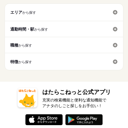
メニューは写真付き！ 最初は覚えきれなくても、 あせらず探せ
（一部除く） ☆★500円セットなら350円で購入できます★☆
勤務先公開
主婦・主夫
学生歓迎
外国人/留学生
続きを読む
ごと！ 日々の子どもとのふれあいタイム、 授業参観や運動会な
【給与備考】 ■高校生：時給1053円～ ※22：00～翌5：00は時
ば大丈夫。
長期
期間・時間
どの学校行事、 子育て仲間とランチやお買い物。 たくさんの予
給25％UP ※給与は1分単位で支給 平日の8：30-14、夕方～21：
履歴書不要
基本特徴
エリア
から探す
定も、余裕を持って スケジュールを組めますよ。 全店統一の分
30、土日にのお昼に勤務できる方大募集！！ 1分単位でお給料を
9：30～21：00 ※上記は営業時間となります ※曜日によって営
応募する
未経験OK
30代活躍
40代活躍
50代活躍
60代歓迎
かりやすい マニュアルを用意しています ￣￣￣￣￣￣￣￣￣￣
就業時間・曜日
計算しますので、無駄なく働けます！年2回昇給の機会あり。 勤
業時間 勤務時間が異なる場合がございます 週1日～、1日2h～
￣￣￣￣ 初めはオリエンテーションで 接客ルールなどをお勉
募集条件
務日は食事補助あり！一人暮らしに優しい★勤務前、休憩中、
続きを読む
OK！ シフトは1週間毎の自己申告制 忙しい方も、予定に合わせ
10時～出社
1日4h以下
1日7h以下
16時前退社
強。 その後、トレーナーと一緒に カウンターデビュー。 レジの
通勤時間・駅
勤務後も利用可能！ お好きなマクドナルド商品が約30％OFF！
から探す
て働けます♪
勤務先公開
主婦・主夫
学生歓迎
外国人/留学生
メニューは写真付き！ 最初は覚えきれなくても、 あせらず探せ
扶養内
Wワーク可
週1日～
週2・3日
土日祝のみ
（一部除く） ☆★500円セットなら350円で購入できます★☆
続きを読む
続きを読む
ば大丈夫。
履歴書不要
長期
期間・時間
シフト勤務
就業時間・曜日
職種
から探す
9：30～21：00 ※上記は営業時間となります ※曜日によって営
働き方・環境
10時～出社
1日4h以下
1日7h以下
16時前退社
休日・休暇
業時間 勤務時間が異なる場合がございます 週1日～、1日2h～
大手企業
ブランクOK
社会保険制度
研修制度
OK！ シフトは1週間毎の自己申告制 忙しい方も、予定に合わせ
シフト制なので、自分の都合にあわせて
扶養内
Wワーク可
週1日～
週2・3日
土日祝のみ
特徴
から探す
て働けます♪
お休みの日が調整できます
制服あり
禁煙・分煙
バイク自転車
車OK
まかない
シフト勤務
続きを読む
働き方・環境
大手企業
ブランクOK
社会保険制度
研修制度
休日・休暇
制服あり
禁煙・分煙
バイク自転車
車OK
まかない
はたらこねっと公式アプリ
シフト制なので、自分の都合にあわせて
お休みの日が調整できます
充実の検索機能と便利な通知機能で
アナタのしごと探しをお手伝い！