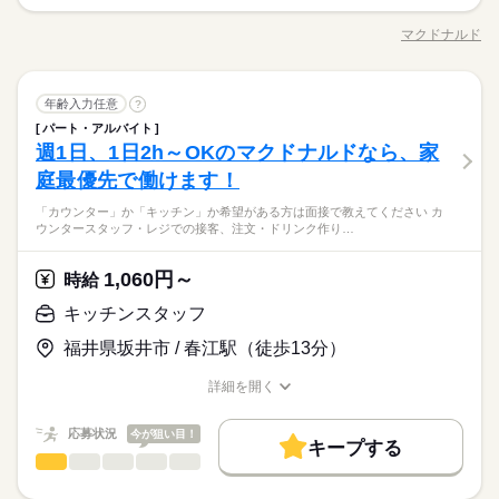
7：00～23：00 ※上記は営業時間となります ※曜日によって営
「カウンター」か「キッチン」か 希望がある方は面接で教えて
応募する
未経験OK
30代活躍
40代活躍
50代活躍
60代歓迎
かりやすい マニュアルを用意しています ￣￣￣￣￣￣￣￣￣￣
就業時間・曜日
ドでアルバイトしませんか？
業時間 勤務時間が異なる場合がございます 週1日～、1日2h～
ください◎ ◆カウンタースタッフ ・レジでの接客、注文 ・ドリ
マクドナルド
￣￣￣￣ 初めはオリエンテーションで 接客ルールなどをお勉
募集条件
ひとりで
続きを読む
みんなで
仕事の仕方
OK！ シフトは1週間毎の自己申告制 忙しい方も、予定に合わせ
職種/応募資格
お仕事の特徴
給与/時間/休日
ンク作り ・ソフトクリーム作り ・商品のお渡し ・店内清掃 最
10時～出社
1日4h以下
1日7h以下
16時前退社
強。 その後、トレーナーと一緒に カウンターデビュー。 レジの
続きを読む
て働けます♪
初はカウンターでの注文受付から。 タッチパネル式のレジで 操
勤務先公開
主婦・主夫
学生歓迎
外国人/留学生
メニューは写真付き！ 最初は覚えきれなくても、 あせらず探せ
扶養内
Wワーク可
週1日～
週2・3日
土日祝のみ
続きを読む
続きを読む
作は商品を選んでタッチするだけ◎ ◆キッチンでの調理 ・ハン
続きを読む
しずか
にぎやか
職場の様子
ば大丈夫。
履歴書不要
長期
期間・時間
キッチンスタッフ
職種
バーガーやポテトの調理 ・資材の補充 ・清掃 調理にはすべ
年齢入力任意
?
シフト勤務
男性
女性
男女の割合
就業時間・曜日
サービス関連
業界
てマニュアルあり◎ その通りに作ればOKなので 料理をしたこ
パート・アルバイト
7：00～23：00 ※上記は営業時間となります ※曜日によって営
「カウンター」か「キッチン」か 希望がある方は面接で教えて
働き方・環境
とがない人でも サクサク覚えられます。
10時～出社
1日4h以下
1日7h以下
16時前退社
休日・休暇
週1日、1日2h～OKのマクドナルドなら、家
応募資格
業時間 勤務時間が異なる場合がございます 週1日～、1日2h～
ください◎ ◆カウンタースタッフ ・レジでの接客、注文 ・ドリ
ひとりで
みんなで
仕事の仕方
大手企業
ブランクOK
社会保険制度
研修制度
OK！ シフトは1週間毎の自己申告制 忙しい方も、予定に合わせ
ンク作り ・ソフトクリーム作り ・商品のお渡し ・店内清掃 最
庭最優先で働けます！
シフト制なので、自分の都合にあわせて
扶養内
Wワーク可
週1日～
週2・3日
土日祝のみ
未経験の方も大歓迎！ ＜ひとつでも当てはまる方、ぜひ＞ □子
続きを読む
て働けます♪
初はカウンターでの注文受付から。 タッチパネル式のレジで 操
お休みの日が調整できます
育てを優先して働きたい □シフトを自由に組めるとうれしい □働
制服あり
禁煙・分煙
バイク自転車
車OK
まかない
シフト勤務
子育てと仕事を両立したい方。 家庭が落ち着いてきた40代・50
続きを読む
「カウンター」か「キッチン」か希望がある方は面接で教えてください カ
作は商品を選んでタッチするだけ◎ ◆キッチンでの調理 ・ハン
続きを読む
くのはかなりひさびさ or 初めて □テキパキ動くのは得意な方か
しずか
にぎやか
職場の様子
ウンタースタッフ・レジでの接客、注文・ドリンク作り…
働き方・環境
代の方。 マクドナルドでは 主婦（夫）さん一人ひとりの家庭事
バーガーやポテトの調理 ・資材の補充 ・清掃 調理にはすべ
も □よく知ってるお店だと安心 朝～昼の時間帯は 主婦（夫）さ
サービス関連
業界
情に あわせた働きやすい環境があります！ シフトの組みやす
てマニュアルあり◎ その通りに作ればOKなので 料理をしたこ
大手企業
ブランクOK
社会保険制度
研修制度
んが多数活躍中。 「お客さまと接するうちに笑顔が増えた」
続きを読む
さ、バツグン ￣￣￣￣￣￣￣￣￣￣￣￣￣￣ 子どもが保育園に
とがない人でも サクサク覚えられます。
休日・休暇
1,060円～
応募資格
時給
「カラダを動かしてリフレッシュできる」 と、好評です。 ちょ
制服あり
禁煙・分煙
バイク自転車
車OK
まかない
あがり一段落。 ひさびさにお仕事しようかな？ でも、いきなり
続きを読む
うどいい息抜きにもなりますよ！
シフト制なので、自分の都合にあわせて
未経験の方も大歓迎！ ＜ひとつでも当てはまる方、ぜひ＞ □子
フルタイムは ちょっと不安…？ マクドナルドなら週1日からで
キッチンスタッフ
時給 1,100円～
給与
お休みの日が調整できます
育てを優先して働きたい □シフトを自由に組めるとうれしい □働
もOK。 午前中に数時間でもOK。 さらに、シフト提出は1週間
詳しい募集要項をすべて見る
子育てと仕事を両立したい方。 家庭が落ち着いてきた40代・50
福井県坂井市 / 春江駅（徒歩13分）
くのはかなりひさびさ or 初めて □テキパキ動くのは得意な方か
ごと！ 日々の子どもとのふれあいタイム、 授業参観や運動会な
【給与備考】
お仕事の特徴
代の方。 マクドナルドでは 主婦（夫）さん一人ひとりの家庭事
も □よく知ってるお店だと安心 朝～昼の時間帯は 主婦（夫）さ
どの学校行事、 子育て仲間とランチやお買い物。 たくさんの予
■高校生：時給1053円～
情に あわせた働きやすい環境があります！ シフトの組みやす
基本特徴
詳細を開く
んが多数活躍中。 「お客さまと接するうちに笑顔が増えた」
続きを読む
定も、余裕を持って スケジュールを組めますよ。 全店統一の分
※22：00～翌5：00は時給25％UP
さ、バツグン ￣￣￣￣￣￣￣￣￣￣￣￣￣￣ 子どもが保育園に
職種/応募資格
お仕事の特徴
給与/時間/休日
応募する
「カラダを動かしてリフレッシュできる」 と、好評です。 ちょ
かりやすい マニュアルを用意しています ￣￣￣￣￣￣￣￣￣￣
※給与は1分単位で支給
未経験OK
30代活躍
40代活躍
50代活躍
60代歓迎
あがり一段落。 ひさびさにお仕事しようかな？ でも、いきなり
続きを読む
うどいい息抜きにもなりますよ！
￣￣￣￣ 初めはオリエンテーションで 接客ルールなどをお勉
応募状況
今が狙い目！
フルタイムは ちょっと不安…？ マクドナルドなら週1日からで
キープする
募集条件
時給 1,100円～
強。 その後、トレーナーと一緒に カウンターデビュー。 レジの
給与
もOK。 午前中に数時間でもOK。 さらに、シフト提出は1週間
キッチンスタッフ
職種
詳しい募集要項をすべて見る
男性
女性
男女の割合
メニューは写真付き！ 最初は覚えきれなくても、 あせらず探せ
勤務先公開
長期
主婦・主夫
学生歓迎
外国人/留学生
期間・時間
続きを読む
ごと！ 日々の子どもとのふれあいタイム、 授業参観や運動会な
【給与備考】
ば大丈夫。
「カウンター」か「キッチン」か 希望がある方は面接で教えて