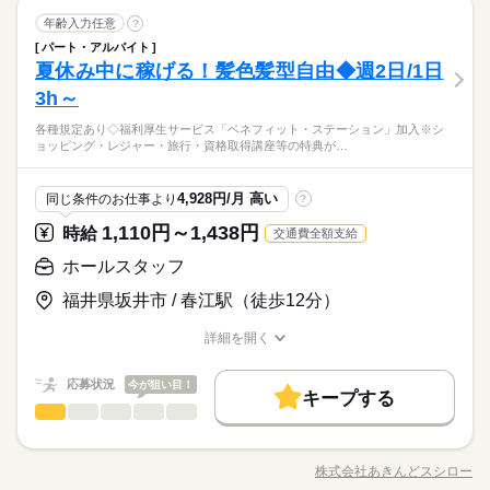
年齢入力任意
?
パート・アルバイト
夏休み中に稼げる！髪色髪型自由◆週2日/1日
3h～
各種規定あり◇福利厚生サービス「ベネフィット・ステーション」加入※シ
ョッピング・レジャー・旅行・資格取得講座等の特典が…
4,928円/月 高い
同じ条件のお仕事より
?
1,110円～1,438円
時給
交通費全額支給
ホールスタッフ
福井県坂井市 / 春江駅（徒歩12分）
詳細を開く
職種/応募資格
お仕事の特徴
給与/時間/休日
応募状況
今が狙い目！
キープする
ホールスタッフ
職種
男性
女性
男女の割合
スシローの アルバイト・パート スタッフ募集中。 学生さん、主
婦（夫）さんを中心に、 フリーターやシニアの方も在籍。 オー
株式会社あきんどスシロー
ひとりで
みんなで
仕事の仕方
職種/応募資格
お仕事の特徴
給与/時間/休日
ダーや調理の自動化、 皿集計システムの導入など、 業務は効率