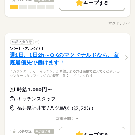
勤務先公開
主婦・主夫
学生歓迎
外国人/留学生
続きを読む
ごと！ 日々の子どもとのふれあいタイム、 授業参観や運動会な
【給与備考】 ■高校生：時給1053円～ ※22：00～翌5：00は時
キープする
ば大丈夫。
長期
期間・時間
キッチンスタッフ
職種
どの学校行事、 子育て仲間とランチやお買い物。 たくさんの予
給25％UP ※給与は1分単位で支給 ★夏休みに向けてアルバイト
男性
女性
履歴書不要
男女の割合
基本特徴
定も、余裕を持って スケジュールを組めますよ。 全店統一の分
募集中！★ 自身の予定に合わせてシフトの希望が出せます！ お
7：00～23：00 ※上記は営業時間となります ※曜日によって営
「カウンター」か「キッチン」か 希望がある方は面接で教えて
応募する
未経験OK
30代活躍
40代活躍
50代活躍
60代歓迎
かりやすい マニュアルを用意しています ￣￣￣￣￣￣￣￣￣￣
就業時間・曜日
友達同士でも一緒に勤務できます ●平日10時-15時 20時-0時に
業時間 勤務時間が異なる場合がございます 週1日～、1日2h～
ください◎ ◆カウンタースタッフ ・レジでの接客、注文 ・ドリ
マクドナルド
￣￣￣￣ 初めはオリエンテーションで 接客ルールなどをお勉
募集条件
勤務出来る方 大歓迎！ ●1分単位でお給料を計算しますので、
ひとりで
続きを読む
みんなで
仕事の仕方
OK！ シフトは1週間毎の自己申告制 忙しい方も、予定に合わせ
職種/応募資格
お仕事の特徴
給与/時間/休日
ンク作り ・ソフトクリーム作り ・商品のお渡し ・店内清掃 最
10時～出社
1日4h以下
1日7h以下
扶養内
強。 その後、トレーナーと一緒に カウンターデビュー。 レジの
続きを読む
無駄なく働けます！
て働けます♪
初はカウンターでの注文受付から。 タッチパネル式のレジで 操
勤務先公開
主婦・主夫
学生歓迎
外国人/留学生
メニューは写真付き！ 最初は覚えきれなくても、 あせらず探せ
Wワーク可
週1日～
週2・3日
土日祝のみ
続きを読む
続きを読む
作は商品を選んでタッチするだけ◎ ◆キッチンでの調理 ・ハン
続きを読む
しずか
にぎやか
職場の様子
ば大丈夫。
履歴書不要
長期
期間・時間
キッチンスタッフ
職種
バーガーやポテトの調理 ・資材の補充 ・清掃 調理にはすべ
年齢入力任意
?
シフト勤務
男性
女性
男女の割合
就業時間・曜日
サービス関連
業界
てマニュアルあり◎ その通りに作ればOKなので 料理をしたこ
パート・アルバイト
7：00～23：00 ※上記は営業時間となります ※曜日によって営
「カウンター」か「キッチン」か 希望がある方は面接で教えて
働き方・環境
とがない人でも サクサク覚えられます。
10時～出社
1日4h以下
1日7h以下
扶養内
休日・休暇
週1日、1日2h～OKのマクドナルドなら、家
応募資格
業時間 勤務時間が異なる場合がございます 週1日～、1日2h～
ください◎ ◆カウンタースタッフ ・レジでの接客、注文 ・ドリ
ひとりで
みんなで
仕事の仕方
大手企業
ブランクOK
社会保険制度
研修制度
OK！ シフトは1週間毎の自己申告制 忙しい方も、予定に合わせ
ンク作り ・ソフトクリーム作り ・商品のお渡し ・店内清掃 最
庭最優先で働けます！
シフト制なので、自分の都合にあわせて
Wワーク可
週1日～
週2・3日
土日祝のみ
未経験の方も大歓迎！ ＜ひとつでも当てはまる方、ぜひ＞ □子
続きを読む
て働けます♪
初はカウンターでの注文受付から。 タッチパネル式のレジで 操
お休みの日が調整できます
育てを優先して働きたい □シフトを自由に組めるとうれしい □働
制服あり
禁煙・分煙
駅5分以内
バイク自転車
車OK
シフト勤務
子育てと仕事を両立したい方。 家庭が落ち着いてきた40代・50
続きを読む
「カウンター」か「キッチン」か希望がある方は面接で教えてください カ
作は商品を選んでタッチするだけ◎ ◆キッチンでの調理 ・ハン
続きを読む
くのはかなりひさびさ or 初めて □テキパキ動くのは得意な方か
しずか
にぎやか
職場の様子
ウンタースタッフ・レジでの接客、注文・ドリンク作り…
働き方・環境
代の方。 マクドナルドでは 主婦（夫）さん一人ひとりの家庭事
まかない
バーガーやポテトの調理 ・資材の補充 ・清掃 調理にはすべ
も □よく知ってるお店だと安心 朝～昼の時間帯は 主婦（夫）さ
サービス関連
業界
情に あわせた働きやすい環境があります！ シフトの組みやす
てマニュアルあり◎ その通りに作ればOKなので 料理をしたこ
大手企業
ブランクOK
社会保険制度
研修制度
んが多数活躍中。 「お客さまと接するうちに笑顔が増えた」
続きを読む
さ、バツグン ￣￣￣￣￣￣￣￣￣￣￣￣￣￣ 子どもが保育園に
とがない人でも サクサク覚えられます。
休日・休暇
1,060円～
応募資格
時給
「カラダを動かしてリフレッシュできる」 と、好評です。 ちょ
制服あり
禁煙・分煙
駅5分以内
バイク自転車
車OK
あがり一段落。 ひさびさにお仕事しようかな？ でも、いきなり
続きを読む
うどいい息抜きにもなりますよ！
シフト制なので、自分の都合にあわせて
未経験の方も大歓迎！ ＜ひとつでも当てはまる方、ぜひ＞ □子
フルタイムは ちょっと不安…？ マクドナルドなら週1日からで
キッチンスタッフ
まかない
時給 1,100円～
給与
お休みの日が調整できます
育てを優先して働きたい □シフトを自由に組めるとうれしい □働
もOK。 午前中に数時間でもOK。 さらに、シフト提出は1週間
詳しい募集要項をすべて見る
子育てと仕事を両立したい方。 家庭が落ち着いてきた40代・50
福井県福井市 / 八ツ島駅（徒歩5分）
くのはかなりひさびさ or 初めて □テキパキ動くのは得意な方か
ごと！ 日々の子どもとのふれあいタイム、 授業参観や運動会な
【給与備考】 ■高校生：時給1053円～ ※22：00～翌5：00は時
お仕事の特徴
代の方。 マクドナルドでは 主婦（夫）さん一人ひとりの家庭事
も □よく知ってるお店だと安心 朝～昼の時間帯は 主婦（夫）さ
どの学校行事、 子育て仲間とランチやお買い物。 たくさんの予
給25％UP ※給与は1分単位で支給 1分単位でお給料を計算しま
情に あわせた働きやすい環境があります！ シフトの組みやす
基本特徴
詳細を開く
んが多数活躍中。 「お客さまと接するうちに笑顔が増えた」
続きを読む
定も、余裕を持って スケジュールを組めますよ。 全店統一の分
すので、無駄なく働けます！年2回昇給の機会あり。トレーナー
さ、バツグン ￣￣￣￣￣￣￣￣￣￣￣￣￣￣ 子どもが保育園に
職種/応募資格
お仕事の特徴
給与/時間/休日
応募する
「カラダを動かしてリフレッシュできる」 と、好評です。 ちょ
かりやすい マニュアルを用意しています ￣￣￣￣￣￣￣￣￣￣
等への昇進で時給UPもあります！
未経験OK
30代活躍
40代活躍
50代活躍
60代歓迎
あがり一段落。 ひさびさにお仕事しようかな？ でも、いきなり
続きを読む
うどいい息抜きにもなりますよ！
￣￣￣￣ 初めはオリエンテーションで 接客ルールなどをお勉
続きを読む
応募状況
今が狙い目！
フルタイムは ちょっと不安…？ マクドナルドなら週1日からで