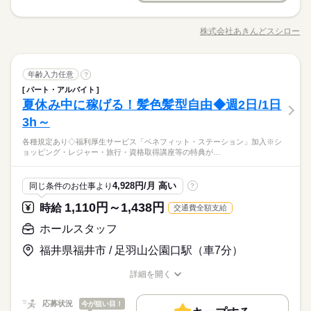
基本特徴
定も、余裕を持って スケジュールを組めますよ。 全店統一の分
一般1060円以上、22時～1325円以上（深夜手当含む）、高校生1
7：00～23：00 ※上記は営業時間となります ※曜日によって営
スシローの アルバイト・パート スタッフ募集中。 学生さん、主
応募する
未経験OK
30代活躍
40代活躍
50代活躍
60代歓迎
かりやすい マニュアルを用意しています ￣￣￣￣￣￣￣￣￣￣
就業時間・曜日
053円以上）
業時間 勤務時間が異なる場合がございます 週1日～、1日2h～
婦（夫）さんを中心に、 フリーターやシニアの方も在籍。 オー
株式会社あきんどスシロー
￣￣￣￣ 初めはオリエンテーションで 接客ルールなどをお勉
募集条件
ひとりで
続きを読む
みんなで
仕事の仕方
OK！ シフトは1週間毎の自己申告制 忙しい方も、予定に合わせ
職種/応募資格
お仕事の特徴
給与/時間/休日
ダーや調理の自動化、 皿集計システムの導入など、 業務は効率
10時～出社
1日4h以下
1日7h以下
16時前退社
強。 その後、トレーナーと一緒に カウンターデビュー。 レジの
続きを読む
て働けます♪
的でスムーズに。 その分、お客様への ちょっとした声かけや笑
勤務先公開
主婦・主夫
学生歓迎
外国人/留学生
メニューは写真付き！ 最初は覚えきれなくても、 あせらず探せ
扶養内
Wワーク可
週1日～
週2・3日
土日祝のみ
続きを読む
続きを読む
顔が 大きな価値になります。 【主な仕事内容】 ◇ホール ・お
続きを読む
しずか
にぎやか
職場の様子
ば大丈夫。
履歴書不要
長期
期間・時間
ホールスタッフ
職種
客さま案内 ・ドリンクなどの配膳 ・お会計 など ◇キッチン ・
年齢入力任意
?
シフト勤務
男性
女性
男女の割合
就業時間・曜日
サービス関連
業界
調理器具や食器の洗い物 ・おすし作り ※シャリは機械が握り
パート・アルバイト
7：00～23：00 ※上記は営業時間となります ※曜日によって営
スシローの アルバイト・パート スタッフ募集中。 学生さん、主
働き方・環境
ます ・仕込み、炊飯 など ※店舗により異なる場合があります。
10時～出社
1日4h以下
1日7h以下
16時前退社
休日・休暇
夏休み中に稼げる！髪色髪型自由◆週2日/1日
応募資格
業時間 勤務時間が異なる場合がございます 週1日～、1日2h～
婦（夫）さんを中心に、 フリーターやシニアの方も在籍。 オー
ひとりで
みんなで
仕事の仕方
大手企業
ブランクOK
社会保険制度
研修制度
OK！ シフトは1週間毎の自己申告制 忙しい方も、予定に合わせ
ダーや調理の自動化、 皿集計システムの導入など、 業務は効率
3h～
シフト制なので、自分の都合にあわせて
扶養内
Wワーク可
週1日～
週2・3日
土日祝のみ
■未経験歓迎 ■高校生ＯＫ ■大学生・フリーター・主婦（夫）歓
続きを読む
て働けます♪
的でスムーズに。 その分、お客様への ちょっとした声かけや笑
お休みの日が調整できます
迎 ■シングルマザー・ファザー活躍中！ 柔軟なシフトで家庭
制服あり
禁煙・分煙
バイク自転車
車OK
まかない
シフト勤務
★小さいお子様がいても安心！ ⇒1日3h～OKなので、 幼稚園
続きを読む
各種規定あり◇福利厚生サービス「ベネフィット・ステーション」加入※シ
顔が 大きな価値になります。 【主な仕事内容】 ◇ホール ・お
続きを読む
との両立を応援します ★親切丁寧な研修制度あり♪ 先輩スタ
しずか
にぎやか
職場の様子
ョッピング・レジャー・旅行・資格取得講座等の特典が…
働き方・環境
や保育園、小学校へ行ってる間の スキマ時間で働けます！
客さま案内 ・ドリンクなどの配膳 ・お会計 など ◇キッチン ・
ッフが親身にサポートするので バイトデビュー・ブランク有
サービス関連
業界
少し子育てから離れて、 仕事に集中できる時間が持てると
調理器具や食器の洗い物 ・おすし作り ※シャリは機械が握り
大手企業
ブランクOK
社会保険制度
研修制度
の方も 安心してご応募ください！
続きを読む
「気持ちのリフレッシュにもなる！」というママさんも♪ ★ミド
ます ・仕込み、炊飯 など ※店舗により異なる場合があります。
休日・休暇
応募資格
4,928円/月 高い
同じ条件のお仕事より
?
制服あり
禁煙・分煙
バイク自転車
車OK
まかない
ル世代も活躍中！ ⇒週2日～働けるので、 習い事や趣味の時
続きを読む
シフト制なので、自分の都合にあわせて
■未経験歓迎 ■高校生ＯＫ ■大学生・フリーター・主婦（夫）歓
間もしっかり確保しながら 適度に働きたい！というミドル世
1,110円～1,438円
時給
交通費全額支給
時給 1,110円～1,438円
給与
お休みの日が調整できます
迎 ■シングルマザー・ファザー活躍中！ 柔軟なシフトで家庭
代も活躍中♪ また、介護中の両親をヘルパーさんに お願い
詳しい募集要項をすべて見る
★小さいお子様がいても安心！ ⇒1日3h～OKなので、 幼稚園
との両立を応援します ★親切丁寧な研修制度あり♪ 先輩スタ
ホールスタッフ
してる曜日だけ！など スシローでは働く方とご家庭の事情も
【給与備考】 【一般】 ◇時給1110円 22時以降/時給1388円
お仕事の特徴
や保育園、小学校へ行ってる間の スキマ時間で働けます！
ッフが親身にサポートするので バイトデビュー・ブランク有
大切にします。 ★WワークのフリータさんもOK！ ⇒午前中
【高校生】 ◇時給1060円 ▽時給アップあり 土日祝は時給50円
少し子育てから離れて、 仕事に集中できる時間が持てると
福井県福井市 / 足羽山公園口駅（車7分）
基本特徴
の方も 安心してご応募ください！
続きを読む
はスシローでバイト！ 夕方～は短期でイベントバイトなど
アップ ※研修期間（60時間）あり 研修時給/一般1060円 22
「気持ちのリフレッシュにもなる！」というママさんも♪ ★ミド
応募する
柔軟な働き方ができるのも魅力！ それぞれの「働き方を優先」
時以降/時給1325円 高校生/時給1053円 ※高校生・18歳未満は
未経験OK
新卒・第二
20代活躍
30代活躍
40代活躍
ル世代も活躍中！ ⇒週2日～働けるので、 習い事や趣味の時
続きを読む
詳細を開く
できるスシローで 楽しい仲間とイキイキ働きませんか？
22時までの勤務 給与前払い制度※規定あり
続きを読む
職種/応募資格
お仕事の特徴
給与/時間/休日
間もしっかり確保しながら 適度に働きたい！というミドル世
60代歓迎
時給 1,110円～1,438円
給与
代も活躍中♪ また、介護中の両親をヘルパーさんに お願い
詳しい募集要項をすべて見る
応募状況
今が狙い目！
募集条件
続きを読む
してる曜日だけ！など スシローでは働く方とご家庭の事情も
【給与備考】 【一般】 ◇時給1110円 22時以降/時給1388円