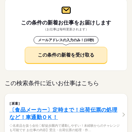
この条件の新着お仕事を
お届けします
（お仕事は毎時更新されます）
メールアドレスの入力のみ！(10秒)
この条件の新着を受け取る
この検索条件に近いお仕事はこちら
派遣
〔食品メーカー〕定時まで！出荷伝票の処理
など！車通勤ＯＫ！
◇名産品を扱う会社◇駅徒歩圏内で通勤しやすい！未経験からのチャレンジ
も可能です お仕事の内容】受注・出荷伝票の処理・作…