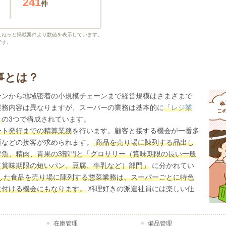
241
件
こねっと掲載案件より数値を表示しています。
です。
事とは？
ーンから地域密着の小規模チェーンまで経営規模はさまざまで
業務内容は異なりますが、スーパーの業務は基本的に
「
レジ業
」
の3つで構成されています。
ート発行までの精算業務
を行います。顧客と接する機会が一番多
顔などの接客が求められます。
商品を売り場に陳列する品出し
鮮魚、精肉、青果の3部門と「グロサリー（賞味期限の長い一般
（賞味期限の短いパン、豆腐、牛乳など）部門」
に分かれてい
した食品を売り場に陳列する惣菜業務は、スーパーごとに特色
に付ける機会にもなります。
料理好きの派遣社員には楽しい仕
在庫管理
備品管理