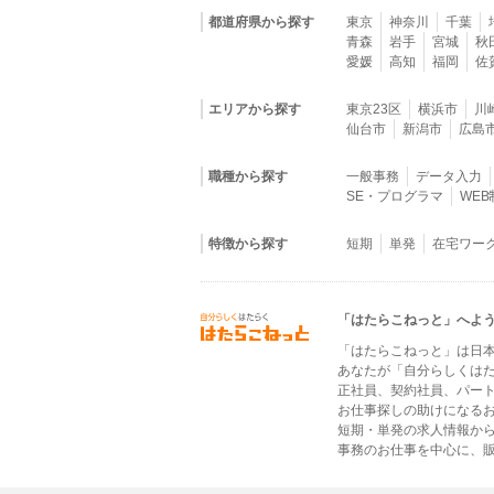
都道府県から探す
東京
神奈川
千葉
青森
岩手
宮城
秋
愛媛
高知
福岡
佐
エリアから探す
東京23区
横浜市
川
仙台市
新潟市
広島
職種から探す
一般事務
データ入力
SE・プログラマ
WE
特徴から探す
短期
単発
在宅ワー
「はたらこねっと」へよ
「はたらこねっと」は日
あなたが「自分らしくは
正社員、契約社員、パー
お仕事探しの助けになる
短期・単発の求人情報か
事務のお仕事を中心に、販