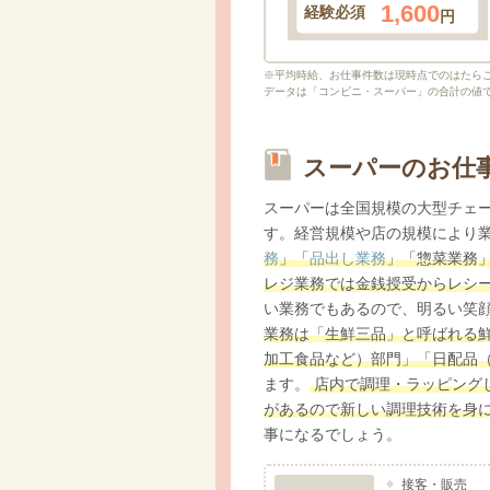
1,600
経験必須
円
※平均時給、お仕事件数は現時点でのはたら
データは「コンビニ・スーパー」の合計の値
スーパーのお仕
スーパーは全国規模の大型チェ
す。経営規模や店の規模により
務
」「
品出し業務
」「惣菜業務
レジ業務では金銭授受からレシ
い業務でもあるので、明るい笑
業務は「生鮮三品」と呼ばれる
加工食品など）部門」「日配品
ます。
店内で調理・ラッピング
があるので新しい調理技術を身
事になるでしょう。
接客・販売