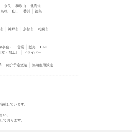
奈良
和歌山
北海道
島根
山口
香川
徳島
堺市
神戸市
京都市
札幌市
学事務）
営業
販売
CAD
組立・加工）
ドライバー
手
紹介予定派遣
無期雇用派遣
掲載しています。
さい。
載しております。