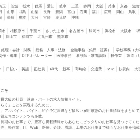
埼玉
茨城
栃木
群馬
愛知
岐阜
三重
静岡
大阪
兵庫
京都
滋賀
田
山形
福島
山梨
長野
新潟
富山
石川
福井
広島
岡山
鳥取
賀
長崎
熊本
大分
宮崎
鹿児島
沖縄
崎市
相模原市
千葉市
さいたま市
名古屋市
静岡市
浜松市
大阪市
市
岡山市
福岡市
北九州市
熊本市
経理・会計・財務
総務・人事・法務
金融事務（銀行・証券）
学校事務（大
B制作・編集
DTPオペレーター
医療事務
看護師・准看護師
軽作業
製造（
ク
日払い
英語
正社員
40代
新卒
高時給
交通費
ママ
扶養内
大
うこそ
本最大級の社員・派遣・パートの求人情報サイト。
たらく」ことを実現するために、
ト、アルバイト、バイト、紹介予定派遣など幅広い雇用形態のお仕事情報をまとめて
お役立ちコンテンツも多数。
ら長期のお仕事まで、豊富な掲載情報からあなたにピッタリのお仕事を見つけてくだ
売、軽作業、IT、WEB、医療、介護、看護、工場のお仕事まで様々なお仕事を掲