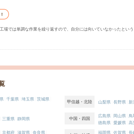
工場では単調な作業を繰り返すので、自分には向いていなかったという
覧
県
千葉県
埼玉県
茨城県
甲信越・北陸
山梨県
長野県
新
広島県
岡山県
鳥
中国・四国
三重県
静岡県
徳島県
愛媛県
高
京都府
滋賀県
奈良県
福岡県
佐賀県
長