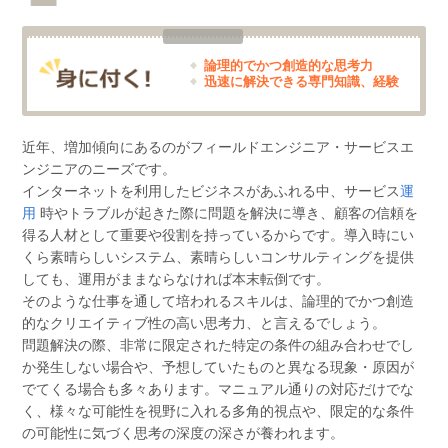
論理的でかつ創造的な思考力
迅速に解決できる専門知識、経験
近年、増加傾向にあるのがフィールドエンジニア・サービスエ
ンジニアのニーズです。
インターネットを利用したビジネスがあふれる中、サービス
運
用
時やトラブルが起きた際に問題を解決に導き、顧客の信頼を
得る人材として重要や役割を持っているからです。導入時にい
くら素晴らしいシステム、素晴らしいコンサルティングを提供
しても、運用がままならなければ本末転倒です。
そのような仕事を通して培われるスキルは、論理的でかつ創造
的なクリエイティブ性の高い思考力、と言えるでしょう。
問題解決の際、非常に限定された特定の条件の組み合わせでし
か発生しない場合や、予想していたものと異なる現象・原因が
でてくる場合も多々あります。マニュアル通りの対応だけでな
く、様々な可能性を視野に入れる多角的視点や、限定的な条件
の可能性に気づく思考の深度の深さが養われます。