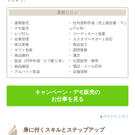
業務リスト
接客販売
社内資料作成（売上報告書・マニ
デモ販売
ュアル等）
レジ打ち
コーディネート提案
在庫管理
カスタマーサポート対応
発注業務
商品加工
ギフト包装
調理業務
商品陳列
通訳
販促（POP作成・ビラ配り等）
伝票処理・整理
納品確認
電話・メール応対
アルバイト育成
店舗清掃
キャンペーン・デモ販売の
お仕事を見る
▲ページトップへ
身に付くスキルとステップアップ