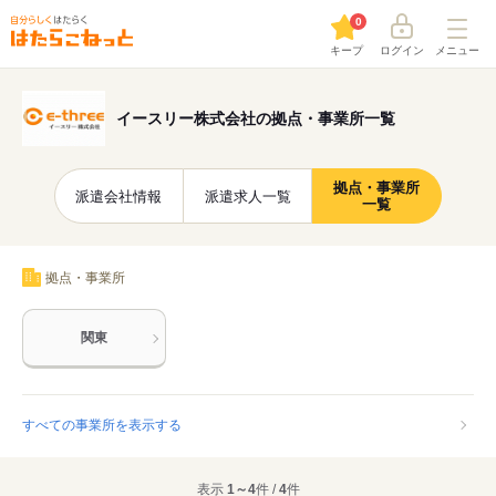
0
キープ
ログイン
メニュー
イースリー株式会社の拠点・事業所一覧
拠点・事業所
派遣会社情報
派遣求人一覧
一覧
拠点・事業所
関東
すべての事業所を表示する
表示
1～4
件 /
4
件