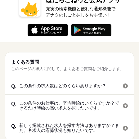
はたらこねっと公式アプリ
充実の検索機能と便利な通知機能で
アナタのしごと探しをお手伝い！
よくある質問
このページの求人に関して、よくあるご質問をご紹介します。
この条件の求人数はどのくらいありますか？
Q.
この条件のお仕事は、平均時給はいくらですか？で
Q.
きるだけ時給の高い求人を探したいです。
新しく掲載された求人を探す方法はありますか？ま
Q.
た、各求人の応募状況も知りたいです。