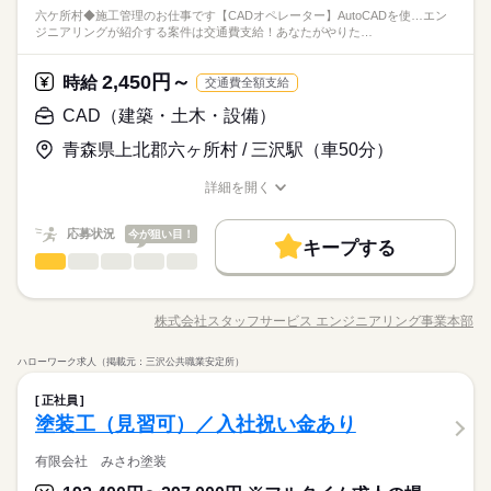
六ケ所村◆施工管理のお仕事です【CADオペレーター】AutoCADを使…エン
ジニアリングが紹介する案件は交通費支給！あなたがやりた…
2,450円～
時給
交通費全額支給
CAD（建築・土木・設備）
青森県上北郡六ヶ所村 / 三沢駅（車50分）
詳細を開く
職種/応募資格
お仕事の特徴
給与/時間/休日
応募状況
今が狙い目！
キープする
CAD（建築・土木・設備）
職種
男性
女性
男女の割合
六ケ所村◆施工管理のお仕事です 【CADオペレーター】 AutoC
ADを使って電気と土木の図面作成 ◆使用ツール・スキル：Exc
株式会社スタッフサービス エンジニアリング事業本部
ひとりで
みんなで
仕事の仕方
職種/応募資格
お仕事の特徴
給与/時間/休日
el 【スタッフサービスで働くメリット】 「プライベートを大切
続きを読む
にしながら働きたい」 「本当はこんな仕事をやってみたい」
ハローワーク求人（掲載元：三沢公共職業安定所）
「たくさんの仕事を経験してスキルアップしたい」 派遣は色ん
続きを読む
しずか
にぎやか
職場の様子
CAD（建築・土木・設備）
職種
な働き方があります。 だから自分らしく働きたい技術者の方は
男性
女性
男女の割合
正社員
その他
業界
派遣を選ぶ。 大手メーカーを中心とした 約1500社のお仕事の中
六ケ所村◆施工管理のお仕事です 【CADオペレーター】 AutoC
塗装工（見習可）／入社祝い金あり
から あなたに合ったお仕事をご紹介します。
応募資格
ADを使って電気と土木の図面作成 ◆使用ツール・スキル：Exc
ひとりで
みんなで
仕事の仕方
el 【スタッフサービスで働くメリット】 「プライベートを大切
有限会社 みさわ塗装
【こんなスキルや経験のある方を歓迎します！】 ・CAD経験 ・
続きを読む
にしながら働きたい」 「本当はこんな仕事をやってみたい」
自動車免許 【活かせる経験】 ・CAD経験 ≪まずは「キニナ