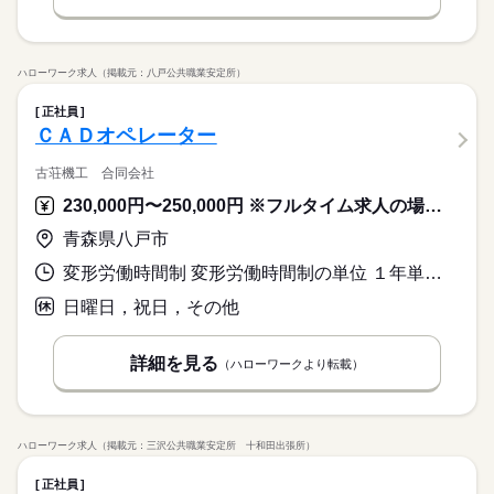
ハローワーク求人（掲載元：八戸公共職業安定所）
正社員
ＣＡＤオペレーター
古荘機工 合同会社
230,000円〜250,000円 ※フルタイム求人の場合は月額（換算額）、パート求人の場合は時間額を表示しています。
青森県八戸市
変形労働時間制 変形労働時間制の単位 １年単位 就業時間１ 8時30分〜17時30分 就業時間に関する特記事項 納品・設置作業のため月一回程度休日出張がある場合があります。
日曜日，祝日，その他
詳細を見る
（ハローワークより転載）
ハローワーク求人（掲載元：三沢公共職業安定所 十和田出張所）
正社員