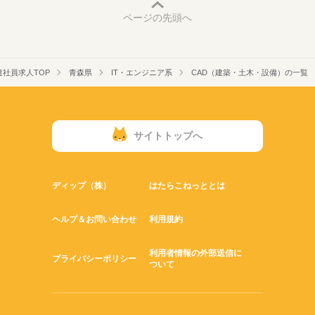
ページの先頭へ
遣社員求人TOP
青森県
IT・エンジニア系
CAD（建築・土木・設備）の一覧
サイトトップへ
ディップ（株）
はたらこねっととは
ヘルプ＆お問い合わせ
利用規約
利用者情報の外部送信に
プライバシーポリシー
ついて