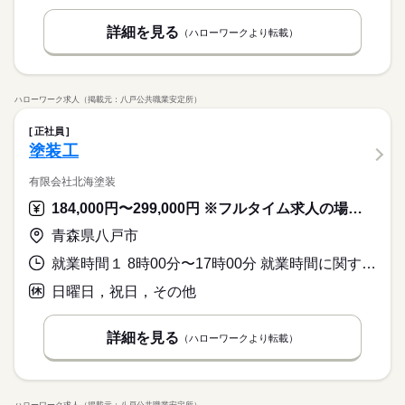
活かせるスキル
続きを読む
Word
Excel
CAD
詳細を見る
（ハローワークより転載）
日曜 祝日
休日・休暇
ハローワーク求人（掲載元：八戸公共職業安定所）
※企業カレンダーによる
正社員
塗装工
有限会社北海塗装
184,000円〜299,000円 ※フルタイム求人の場合は月額（換算額）、パート求人の場合は時間額を表示しています。
青森県八戸市
就業時間１ 8時00分〜17時00分 就業時間に関する特記事項 休憩時間で週４０時間を超えないよう調整しています。
日曜日，祝日，その他
詳細を見る
（ハローワークより転載）