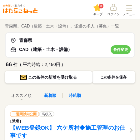
0
キープ
ログイン
メニュー
青森県、CAD（建築・土木・設備）、派遣の求人（募集）一覧
青森県
CAD（建築・土木・設備）
条件変更
66
( 平均時給：2,450円 )
件
この条件の
新着を受け取る
この条件を保存
オススメ順
新着順
時給順
一週間以内公開
高収入
派遣
【WEB登録OK】 六ケ所村◆施工管理のお仕
事です