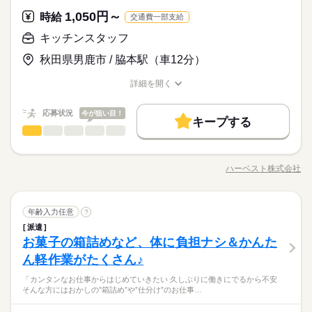
バーガーやポテトの調理 ・資材の補充 ・清掃 調理にはすべ
も □よく知ってるお店だと安心 朝～昼の時間帯は 主婦（夫）さ
サービス関連
験や家庭の行事など イレギュラーにはもちろん対応しますの
業界
続きを読む
情に あわせた働きやすい環境があります！ シフトの組みやす
てマニュアルあり◎ その通りに作ればOKなので 料理をしたこ
1,050円～
PC不要
時給
んが多数活躍中。 「お客さまと接するうちに笑顔が増えた」
続きを読む
交通費一部支給
で、 その際はお気軽にご相談ください。 ※22時～翌5時までは1
さ、バツグン ￣￣￣￣￣￣￣￣￣￣￣￣￣￣ 子どもが保育園に
とがない人でも サクサク覚えられます。
応募資格
「カラダを動かしてリフレッシュできる」 と、好評です。 ちょ
8歳以上の方
あがり一段落。 ひさびさにお仕事しようかな？ でも、いきなり
キッチンスタッフ
続きを読む
うどいい息抜きにもなりますよ！
未経験の方も大歓迎！ ＜ひとつでも当てはまる方、ぜひ＞ □子
フルタイムは ちょっと不安…？ マクドナルドなら週1日からで
休日・休暇
時給 1,040円～
給与
秋田県男鹿市 / 脇本駅（車12分）
育てを優先して働きたい □シフトを自由に組めるとうれしい □働
もOK。 午前中に数時間でもOK。 さらに、シフト提出は1週間
詳しい募集要項をすべて見る
子育てと仕事を両立したい方。 家庭が落ち着いてきた40代・50
シフト制
くのはかなりひさびさ or 初めて □テキパキ動くのは得意な方か
ごと！ 日々の子どもとのふれあいタイム、 授業参観や運動会な
【給与備考】 ■高校生：時給1040円～ ※22：00～翌5：00は時
お仕事の特徴
代の方。 マクドナルドでは 主婦（夫）さん一人ひとりの家庭事
詳細を開く
も □よく知ってるお店だと安心 朝～昼の時間帯は 主婦（夫）さ
どの学校行事、 子育て仲間とランチやお買い物。 たくさんの予
給25％UP ※給与は1分単位で支給 1分単位の給与計算です。年2
情に あわせた働きやすい環境があります！ シフトの組みやす
職種/応募資格
お仕事の特徴
給与/時間/休日
基本特徴
んが多数活躍中。 「お客さまと接するうちに笑顔が増えた」
続きを読む
定も、余裕を持って スケジュールを組めますよ。 全店統一の分
回の昇給機会や、マネージャーになるチャンスがあなたにもあ
さ、バツグン ￣￣￣￣￣￣￣￣￣￣￣￣￣￣ 子どもが保育園に
応募する
「カラダを動かしてリフレッシュできる」 と、好評です。 ちょ
かりやすい マニュアルを用意しています ￣￣￣￣￣￣￣￣￣￣
るかも？
未経験OK
応募状況
30代活躍
40代活躍
50代活躍
60代歓迎
今が狙い目！
あがり一段落。 ひさびさにお仕事しようかな？ でも、いきなり
続きを読む
キープする
うどいい息抜きにもなりますよ！
￣￣￣￣ 初めはオリエンテーションで 接客ルールなどをお勉
続きを読む
フルタイムは ちょっと不安…？ マクドナルドなら週1日からで
キッチンスタッフ
職種
募集条件
男性
女性
男女の割合
時給 1,040円～
強。 その後、トレーナーと一緒に カウンターデビュー。 レジの
給与
もOK。 午前中に数時間でもOK。 さらに、シフト提出は1週間
詳しい募集要項をすべて見る
メニューは写真付き！ 最初は覚えきれなくても、 あせらず探せ
ハーベストグループのハーベストネクスト株式会社の受託する
勤務先公開
主婦・主夫
学生歓迎
外国人/留学生
続きを読む
ごと！ 日々の子どもとのふれあいタイム、 授業参観や運動会な
【給与備考】 ■高校生：時給1040円～ ※22：00～翌5：00は時
ば大丈夫。
学校給食センターでの調理業務全般（検収・下処理・上処理・
長期
期間・時間
どの学校行事、 子育て仲間とランチやお買い物。 たくさんの予
給25％UP ※給与は1分単位で支給 1分単位の給与計算です。年2
ハーベスト株式会社
ひとりで
みんなで
仕事の仕方
履歴書不要
職種/応募資格
お仕事の特徴
給与/時間/休日
基本特徴
調理・配缶・洗浄）をお願いします。効率よく大量に調理する
定も、余裕を持って スケジュールを組めますよ。 全店統一の分
回の昇給機会や、マネージャーになるチャンスがあなたにもあ
続きを読む
7：00～23：00 ※上記は営業時間となります ※曜日によって営
ためにはどうしたらよいか工夫を凝らした業務をお願いしま
応募する
未経験OK
30代活躍
40代活躍
50代活躍
60代歓迎
かりやすい マニュアルを用意しています ￣￣￣￣￣￣￣￣￣￣
就業時間・曜日
るかも？
業時間 勤務時間が異なる場合がございます 週1日～、1日2h～
す。小さな工夫が大きな改善に繋がることもありますよ。
しずか
にぎやか
￣￣￣￣ 初めはオリエンテーションで 接客ルールなどをお勉
職場の様子
募集条件
続きを読む
OK！ シフトは1週間毎の自己申告制 忙しい方も、予定に合わせ
10時～出社
キッチンスタッフ
1日4h以下
1日7h以下
扶養内
職種
年齢入力任意
?
男性
女性
男女の割合
強。 その後、トレーナーと一緒に カウンターデビュー。 レジの
サービス関連
て働けます♪
業界
勤務先公開
主婦・主夫
学生歓迎
外国人/留学生
派遣
メニューは写真付き！ 最初は覚えきれなくても、 あせらず探せ
ハーベストグループのハーベストネクスト株式会社の受託する
Wワーク可
週1日～
週2・3日
土日祝のみ
続きを読む
続きを読む
お菓子の箱詰めなど、体に負担ナシ＆かんた
応募資格
ば大丈夫。
学校給食センターでの調理業務全般（検収・下処理・上処理・
履歴書不要
長期
期間・時間
シフト勤務
ひとりで
みんなで
仕事の仕方
調理・配缶・洗浄）をお願いします。効率よく大量に調理する
就業時間・曜日
ん軽作業がたくさん♪
★年齢・性別・学歴不問 ★栄養士・調理師免許お持ちの方尚可
続きを読む
7：00～23：00 ※上記は営業時間となります ※曜日によって営
ためにはどうしたらよいか工夫を凝らした業務をお願いしま
働き方・環境
（無資格も可） ★職務経歴不問→実務未経験の方大歓迎♪ <<
10時～出社
1日4h以下
1日7h以下
扶養内
休日・休暇
業時間 勤務時間が異なる場合がございます 週1日～、1日2h～
■「食」に興味のある方ぜひご応募ください！ 効率よく大量に調
「カンタンなお仕事からはじめていきたい 久しぶりに働きにでるから不安
す。小さな工夫が大きな改善に繋がることもありますよ。
こんな方が活躍しています>> ★シニアの方 活躍中！ ★主婦
しずか
にぎやか
職場の様子
大手企業
ブランクOK
社会保険制度
研修制度
そんな方にはおかしの”箱詰め”や”仕分け”のお仕事…
OK！ シフトは1週間毎の自己申告制 忙しい方も、予定に合わせ
理するためにはどうしたらよいか、 工夫を凝らした業務をお願
シフト制なので、自分の都合にあわせて
Wワーク可
週1日～
週2・3日
土日祝のみ
（夫）の方 活躍中！ ★フリーターの方 活躍中！ ★長期で働
サービス関連
て働けます♪
業界
いします。 小さな工夫が大きな改善に繋がることも。 自分の作
お休みの日が調整できます
制服あり
禁煙・分煙
バイク自転車
車OK
まかない
ける方歓迎
続きを読む