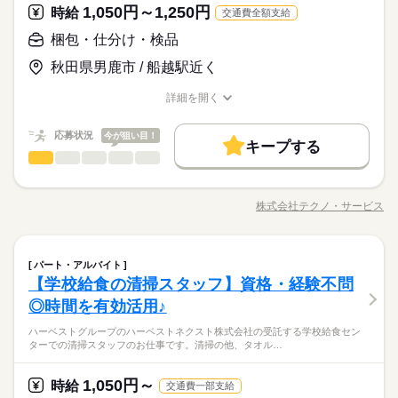
シフト勤務
続きを読む
った食事を美味しく食べてもらったとき、 これ以上ないやりが
1,050円～1,250円
応募資格
時給
交通費全額支給
働き方・環境
OPスタッフ
いを感じますよ！！ ■未経験からでもチャレンジOK！ ご家庭で
続きを読む
★年齢・性別・学歴不問 ★栄養士・調理師免許お持ちの方尚可
の料理の経験を生かしながら、 大量調理ならではの面白さや工
梱包・仕分け・検品
大手企業
ブランクOK
社会保険制度
研修制度
時給 1,050円～
給与
（無資格も可） ★職務経歴不問→実務未経験の方大歓迎♪ <<
夫があり、 学べることも多く、ワクワク出来る環境です！ 主婦
休日・休暇
詳しい募集要項をすべて見る
■「食」に興味のある方ぜひご応募ください！ 効率よく大量に調
秋田県男鹿市 / 船越駅近く
制服あり
禁煙・分煙
バイク自転車
車OK
まかない
こんな方が活躍しています>> ★シニアの方 活躍中！ ★主婦
（夫）さんやシニアの方で 今までの家事経験をいかして活躍す
【給与備考】
お仕事の特徴
理するためにはどうしたらよいか、 工夫を凝らした業務をお願
シフト制なので、自分の都合にあわせて
（夫）の方 活躍中！ ★フリーターの方 活躍中！ ★長期で働
る方、 栄養士を目指して勉強中の方など、当社では多くの方が
時給1,050円以上
OPスタッフ
いします。 小さな工夫が大きな改善に繋がることも。 自分の作
お休みの日が調整できます
基本特徴
詳細を開く
ける方歓迎
続きを読む
働いています。 ■働き方はご相談ください 皆さんが希望の休暇
った食事を美味しく食べてもらったとき、 これ以上ないやりが
職種/応募資格
お仕事の特徴
給与/時間/休日
応募する
を取得出来るよう、最大限考慮いたします。 お子さんの学校行
【交通費備考】
新卒・第二
20代活躍
30代活躍
40代活躍
50代活躍
いを感じますよ！！ ■未経験からでもチャレンジOK！ ご家庭で
続きを読む
事やご家庭の事情、ご自身の趣味の時間など ワークライフバラ
応募状況
今が狙い目！
の料理の経験を生かしながら、 大量調理ならではの面白さや工
キープする
60代歓迎
時給 1,050円～
ンスを取れるように調整いたします！ 面接時に遠慮なくご相談
給与
夫があり、 学べることも多く、ワクワク出来る環境です！ 主婦
梱包・仕分け・検品
職種
詳しい募集要項をすべて見る
ひとりで
みんなで
仕事の仕方
ください！
長期
期間・時間
募集条件
続きを読む
（夫）さんやシニアの方で 今までの家事経験をいかして活躍す
【給与備考】
「カンタンなお仕事からはじめていきたい」 「久しぶりに働き
る方、 栄養士を目指して勉強中の方など、当社では多くの方が
時給1,050円以上
8：00～16：00
勤務先公開
外国人/留学生
基本特徴
にでるから不安…」 そんな方には おかしの”箱詰め”や”仕分け”の
働いています。 ■働き方はご相談ください 皆さんが希望の休暇
株式会社テクノ・サービス
しずか
にぎやか
職場の様子
※週4～5日
職種/応募資格
お仕事の特徴
給与/時間/休日
お仕事が オススメです！ 軽いものをメインに扱うので 体への負
応募する
新卒・第二
20代活躍
30代活躍
40代活躍
50代活躍
を取得出来るよう、最大限考慮いたします。 お子さんの学校行
就業時間・曜日
【交通費備考】
担は少なめ。 作業は同じことを繰り返し行うので 未経験からで
事やご家庭の事情、ご自身の趣味の時間など ワークライフバラ
残10未満
週4日
土日祝休
家庭都合休可
シフト勤務
60代歓迎
もすぐにできるようになりますよ。 ＜その他にも…＞ ●商品の
続きを読む
ンスを取れるように調整いたします！ 面接時に遠慮なくご相談
梱包・仕分け・検品
その他
業界
職種
土曜 日曜 祝日
休日・休暇
検品・チェック ●梱包・ピッキング ●食品の盛り付け・トッピン
募集条件
就業時間・曜日
パート・アルバイト
勤務先公開
ひとりで
外国人/留学生
みんなで
仕事の仕方
ください！
働き方・環境
長期
期間・時間
続きを読む
グ ●部品の組み立て・加工 など アナタの希望に合ったお仕事
【学校給食の清掃スタッフ】資格・経験不問
「カンタンなお仕事からはじめていきたい」 「久しぶりに働き
土日祝休み 夏休みなど長期休みあり その他休日 ★慶弔休暇 ★
残10未満
週4日
土日祝休
家庭都合休可
シフト勤務
を お探しします！ 「自宅の近く」「座り作業」など なんでもご
ブランクOK
産休・育休
社会保険制度
禁煙・分煙
8：00～16：00
応募資格
にでるから不安…」 そんな方には おかしの”箱詰め”や”仕分け”の
産前・産後休暇 ★育児休暇 ★介護休暇 ★有給休暇 ※休み期間
◎時間を有効活用♪
働き方・環境
相談ください。 まずはお気軽にご応募ください。
しずか
にぎやか
職場の様子
※週4～5日
お仕事が オススメです！ 軽いものをメインに扱うので 体への負
中も勤務ご希望の方 近隣拠点にご案内可能な場合がございます
◆未経験大歓迎！ ◆フリーターさん、主婦（夫）さん大歓迎！
ブランクOK
産休・育休
社会保険制度
禁煙・分煙
ハーベストグループのハーベストネクスト株式会社の受託する学校給食セン
担は少なめ。 作業は同じことを繰り返し行うので 未経験からで
豊富なお仕事の中から、ピッタリのお仕事をご案内します。
◆男女スタッフ活躍中！ 経験を活かしたい方も大歓迎！ お持ち
ターでの清掃スタッフのお仕事です。清掃の他、タオル…
もすぐにできるようになりますよ。 ＜その他にも…＞ ●商品の
続きを読む
もちろん未経験OKのカンタン軽作業のお仕事がほとんどですよ
続きを読む
の免許・資格を活かした お仕事を紹介いたします！ 20代～50代
その他
業界
土曜 日曜 祝日
休日・休暇
検品・チェック ●梱包・ピッキング ●食品の盛り付け・トッピン
（座り仕事もアリ！力仕事ナシ！）♪
と幅広い年齢の方が、 様々な職場で活躍中です！ ※お仕事の掛
グ ●部品の組み立て・加工 など アナタの希望に合ったお仕事
1,050円～
時給
け持ち（Wワーク）不可
続きを読む
交通費一部支給
土日祝休み 夏休みなど長期休みあり その他休日 ★慶弔休暇 ★
を お探しします！ 「自宅の近く」「座り作業」など なんでもご