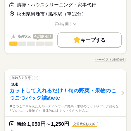
応募資格
産前・産後休暇 ★育児休暇 ★介護休暇 ★有給休暇 ※休み期間
清掃・ハウスクリーニング・家事代行
相談ください。 まずはお気軽にご応募ください。
お仕事の特徴
中も勤務ご希望の方 近隣拠点にご案内可能な場合がございます
◆未経験大歓迎！ ◆フリーターさん、主婦（夫）さん大歓迎！
時給 1,050円～1,250円
給与
豊富なお仕事の中から、ピッタリのお仕事をご案内します。
秋田県男鹿市 / 脇本駅（車12分）
◆男女スタッフ活躍中！ 経験を活かしたい方も大歓迎！ お持ち
基本特徴
詳しい募集要項をすべて見る
もちろん未経験OKのカンタン軽作業のお仕事がほとんどですよ
続きを読む
の免許・資格を活かした お仕事を紹介いたします！ 20代～50代
◆即払いサービスあり ＼ 働いた分を早めにGET！ ／ 働いた分
未経験OK
新卒・第二
20代活躍
30代活躍
40代活躍
（座り仕事もアリ！力仕事ナシ！）♪
詳細を開く
と幅広い年齢の方が、 様々な職場で活躍中です！ ※お仕事の掛
の給与の一部を、給料日前に受け取れます。 スマホでカンタン
職種/応募資格
お仕事の特徴
給与/時間/休日
け持ち（Wワーク）不可
50代活躍
続きを読む
申請！ 給料日前にお金が必要な時や、急な出費がある時も安心
応募する
です。 ※最短5日後から受け取り可能 ※給与は原則【月末締め
応募状況
今が狙い目！
募集条件
続きを読む
キープする
／翌月25日払い】 ※当社規定あり ◆深夜手当アリ 22時～翌5
続きを読む
清掃・ハウスクリーニング・家事代行
職種
男性
女性
男女の割合
大量募集
時給 1,050円～1,250円
交通費
即日スタート
勤務地固定
給与
時に働いた場合は時給25％UP ◆残業代支給 勤務時間が8hを超
基本特徴
詳しい募集要項をすべて見る
ハーベストグループのハーベストネクスト株式会社の受託する
えている場合は時給25％UP ※試用期間ナシ
◆即払いサービスあり ＼ 働いた分を早めにGET！ ／ 働いた分
主婦・主夫
履歴書不要
WEB登録
未経験OK
新卒・第二
20代活躍
30代活躍
40代活躍
学校給食センターでの清掃スタッフのお仕事です。清掃の他、
3ヵ月以上
期間・時間
の給与の一部を、給料日前に受け取れます。 スマホでカンタン
ハーベスト株式会社
ひとりで
みんなで
仕事の仕方
職種/応募資格
お仕事の特徴
給与/時間/休日
タオルなどのお洗濯などをお願いします。
50代活躍
就業時間・曜日
申請！ 給料日前にお金が必要な時や、急な出費がある時も安心
続きを読む
【勤務時間例】 8：00-16：00／9：00-17：00／10：00-19：00
応募する
募集条件
です。 ※最短5日後から受け取り可能 ※給与は原則【月末締め
残業なし
10時～出社
17時～出社
土日祝休
／ 6：00-15：00／17：30-翌2：30／20：00-翌5：15 など多数！
続きを読む
しずか
にぎやか
職場の様子
／翌月25日払い】 ※当社規定あり ◆深夜手当アリ 22時～翌5
続きを読む
大量募集
交通費
即日スタート
勤務地固定
※「日勤or夜勤のみ」「長期で働きたい」「土日休み」「残業少
清掃・ハウスクリーニング・家事代行
職種
年齢入力任意
?
平日休み
応募資格
男性
女性
男女の割合
時に働いた場合は時給25％UP ◆残業代支給 勤務時間が8hを超
サービス関連
なめ」など、あなたのご希望を教えて下さい！ ※ご応募のタイ
業界
主婦・主夫
履歴書不要
WEB登録
派遣
ハーベストグループのハーベストネクスト株式会社の受託する
えている場合は時給25％UP ※試用期間ナシ
★年齢・性別・学歴不問 ★栄養士・調理師免許お持ちの方尚可
ミングによっては、ご希望のお仕事が定員に達している場合が
続きを読む
働き方・環境
カットして入れるだけ！旬の野菜・果物のこ
就業時間・曜日
学校給食センターでの清掃スタッフのお仕事です。清掃の他、
3ヵ月以上
期間・時間
（無資格も可） ★職務経歴不問→実務未経験の方大歓迎♪ <<
あります。 その際は、ご希望に沿う他のお仕事を並行してご案
ひとりで
みんなで
仕事の仕方
大手企業
ブランクOK
産休・育休
社会保険制度
タオルなどのお洗濯などをお願いします。
つこつパック詰めetc
残業なし
10時～出社
17時～出社
土日祝休
こんな方が活躍しています>> ★シニアの方 活躍中！ ★主婦
内致します。
続きを読む
【勤務時間例】 8：00-16：00／9：00-17：00／10：00-19：00
（夫）の方 活躍中！ ★フリーターの方 活躍中！ ★長期で働
日払い
週払い
禁煙・分煙
バイク自転車
車OK
休日・休暇
／ 6：00-15：00／17：30-翌2：30／20：00-翌5：15 など多数！
平日休み
■こんな方が働いています 未経験からでもチャレンジOK！ 主
◆こつこつ＆かんたんルーティンワーク野菜・果物のカットやパック詰めな
ける方歓迎
続きを読む
しずか
にぎやか
職場の様子
どのこつこつ作業です 具体的には カットやかんたんな…
※「日勤or夜勤のみ」「長期で働きたい」「土日休み」「残業少
働き方・環境
婦・主夫の方からシニアまで様々な方が働いています。 また仕
派遣活躍中
ルーティン
PC不要
電話なし
土日休み案件多数！
応募資格
サービス関連
なめ」など、あなたのご希望を教えて下さい！ ※ご応募のタイ
業界
事を通してたくさんの「感謝」をいただける職場です。 ■働き方
大手企業
ブランクOK
産休・育休
社会保険制度
★年齢・性別・学歴不問 ★栄養士・調理師免許お持ちの方尚可
ミングによっては、ご希望のお仕事が定員に達している場合が
続きを読む
はご相談ください 皆さんが希望の休暇を取得出来るよう、最大
1,050円～1,250円
時給
交通費全額支給
時給 1,050円～
給与
（無資格も可） ★職務経歴不問→実務未経験の方大歓迎♪ <<
あります。 その際は、ご希望に沿う他のお仕事を並行してご案
日払い
週払い
禁煙・分煙
バイク自転車
車OK
限考慮いたします。 お子さんの学校行事やご家庭の事情、ご自
続きを読む
詳しい募集要項をすべて見る