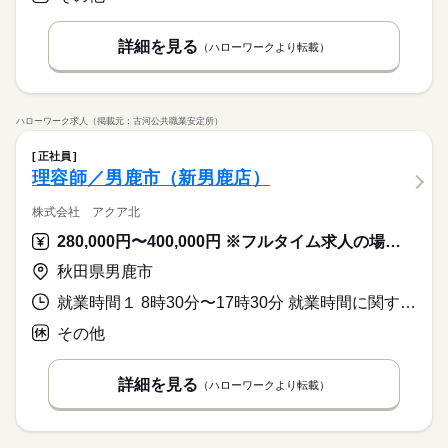
お仕事の特徴
時給 1,050円～1,250円
給与
＼スマホ一つで登録完了／野菜・果物のカットやパック詰めな
い年齢の方が、 様々な職場で活躍中です！ ＼ こんな方におすす
詳しい募集要項をすべて見る
ど、簡単な作業ばかりなので、未経験でも安心◎心地よく体を
め ／ □家の近くで働きたい □週末までにお金が欲しい □人と話
基本特徴
◆即払いサービスあり ＼ 働いた分を早めにGET！ ／ 働いた分
動かして、運動不足も解消！室内作業なので、天候も関係な
詳細を見る
すことが少ない職場が良い □自分に合った仕事を見つけたい ※
（ハローワークより転載）
の給与の一部を、給料日前に受け取れます。 スマホでカンタン
未経験OK
新卒・第二
40代活躍
50代活躍
し！年中快適に働けます。
Wワーク（お仕事の掛け持ち）は不可 週5日のレギュラーワー
続きを読む
申請！ 給料日前にお金が必要な時や、急な出費がある時も安心
応募する
クがメインです
募集条件
です。 ※最短5日後から受け取り可能 ※給与は原則【月末締め
／翌月25日払い】 ※当社規定あり ◆深夜手当アリ 22時～翌5
続きを読む
交通費
即日スタート
主婦・主夫
履歴書不要
続きを読む
時給 1,050円～1,250円
給与
時に働いた場合は時給25％UP ◆残業代支給 勤務時間が8hを超
ハローワーク求人（掲載元：古河公共職業安定所）
詳しい募集要項をすべて見る
WEB登録
えている場合は時給25％UP ※試用期間ナシ
基本特徴
未経験OK
新卒・第二
40代活躍
50代活躍
◆即払いサービスあり ＼ 働いた分を早めにGET！ ／ 働いた分
正社員
3ヵ月以上
期間・時間
募集条件
の給与の一部を、給料日前に受け取れます。 スマホでカンタン
就業時間・曜日
理容師／男鹿市（新男鹿店）
申請！ 給料日前にお金が必要な時や、急な出費がある時も安心
◆予定が組みやすいシフト ◆自分の働きたい時間でお仕事を探
交通費
即日スタート
主婦・主夫
履歴書不要
応募する
残業なし
残20未満
10時～出社
16時前退社
です。 ※最短5日後から受け取り可能 ※給与は原則【月末締め
せる ◆週5日のシフト制 ◎シフト例 ￣￣￣￣￣￣ 06：00～1
株式会社 アクア北
WEB登録
／翌月25日払い】 ※当社規定あり ◆深夜手当アリ 22時～翌5
続きを読む
土日祝休
平日休み
シフト勤務
5：00 07：00～16：00 08：00～17：00 09：00～18：00 などこ
続きを読む
時に働いた場合は時給25％UP ◆残業代支給 勤務時間が8hを超
就業時間・曜日
280,000円〜400,000円 ※フルタイム求人の場合は月額（換算額）、パート求人の場合は時間額を表示しています。
の他にもシフト多数！ （実働8h／休憩1h ※案件によって異なり
働き方・環境
えている場合は時給25％UP ※試用期間ナシ
ます） ▼ 働き方はあなた次第♪ 「日勤のみで働きたい」 「土日
続きを読む
残業なし
残20未満
10時～出社
16時前退社
秋田県男鹿市
3ヵ月以上
期間・時間
大手企業
ブランクOK
産休・育休
社会保険制度
休みが良い」 「長期で働きたい」 「残業は少ない方が良い」 な
土日祝休
平日休み
シフト勤務
ど、希望を教えてください！ ※ご応募のタイミングによって
就業時間１ 8時30分〜17時30分 就業時間に関する特記事項 【拘束時間】８：３０～１８：３０については特記事項参照
◆予定が組みやすいシフト ◆自分の働きたい時間でお仕事を探
研修制度
日払い
週払い
禁煙・分煙
バイク自転車
働き方・環境
は、ご希望のお仕事が定員に達している場合があります。 その
休日・休暇
せる ◆週5日のシフト制 ◎シフト例 ￣￣￣￣￣￣ 06：00～1
その他
際は、ご希望に沿う他のお仕事を並行してご案内致します。
車OK
ルーティン
電話なし
大手企業
ブランクOK
産休・育休
社会保険制度
5：00 07：00～16：00 08：00～17：00 09：00～18：00 などこ
土日休み案件多数！
の他にもシフト多数！ （実働8h／休憩1h ※案件によって異なり
研修制度
日払い
週払い
禁煙・分煙
バイク自転車
ます） ▼ 働き方はあなた次第♪ 「日勤のみで働きたい」 「土日
続きを読む
詳細を見る
（ハローワークより転載）
車OK
ルーティン
電話なし
休みが良い」 「長期で働きたい」 「残業は少ない方が良い」 な
ど、希望を教えてください！ ※ご応募のタイミングによって
は、ご希望のお仕事が定員に達している場合があります。 その
休日・休暇