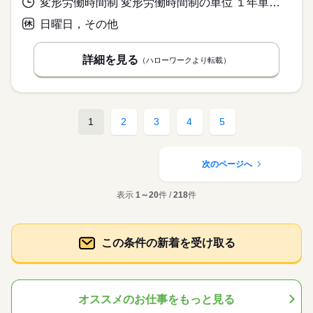
変形労働時間制 変形労働時間制の単位 １年単位 就業時間１ 8時00分〜17時00分
日曜日，その他
詳細を見る
（ハローワークより転載）
1
2
3
4
5
次のページへ
表示
1～20
件 /
218
件
この条件の新着を受け取る
オススメのお仕事をもっと見る