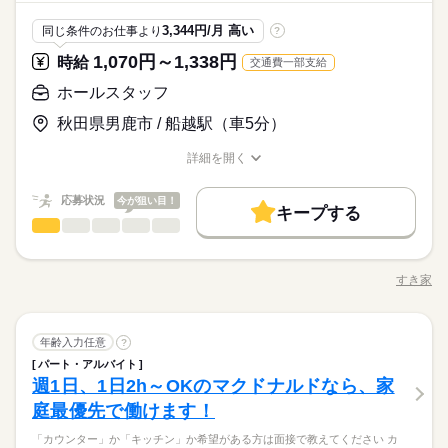
3,344円/月 高い
同じ条件のお仕事より
?
1,070円～1,338円
時給
交通費一部支給
ホールスタッフ
秋田県男鹿市 / 船越駅（車5分）
詳細を開く
職種/応募資格
お仕事の特徴
給与/時間/休日
応募状況
今が狙い目！
キープする
ホールスタッフ
サービス関連
業界
職種
・ご案内 ・盛つけ ・お会計 ・テーブルの片付け など まずは
簡単な業務からスタート！ 【セルフオーダー導入なので接客が
すき家
職種/応募資格
お仕事の特徴
給与/時間/休日
カンタン】 注文はお客様自身でオーダーするセルフオーダー式
です。 レジはセルフ会計を導入しており、 現金の受け渡しはほ
朝って、ごはんを作って、 お子さんを見送って、 家事をこなし
とんどありません。 ※一部店舗を除く すぐに覚えられるお仕事
続きを読む
て… となかなか落ち着かないですよね。 そんなときは、 少し落
ホールスタッフ
職種
内容ですし 研修・マニュアルがあるので 初バイトの人もご心配
年齢入力任意
ち着いてから、 お昼ごろに出勤！ 週2日・1日2h～組めるので、
?
なく！
お迎えの時間にも間に合います☆ 「子どもの発表会の日は そっ
パート・アルバイト
・ご案内 ・盛つけ ・お会計 ・テーブルの片付け など まずは
ちを優先したい…！」 というのも、もちろんOK！ シフトは自
続きを読む
サービス関連
週1日、1日2h～OKのマクドナルドなら、家
応募資格
業界
簡単な業務からスタート！ 【セルフオーダー導入なので接客が
己申告制。 家庭と両立して、 楽しく働いてくださいね♪ 【服装
カンタン】 注文はお客様自身でオーダーするセルフオーダー式
庭最優先で働けます！
■未経験活躍中 ■学生・フリーター・主婦（夫）さん活躍中！ ■
について】 キャップ、シャツ、ズボン、 エプロン、ベルトまで
です。 レジはセルフ会計を導入しており、 現金の受け渡しはほ
高校生以上 ※高校生は21時までの勤務 ※校則でアルバイトに許
貸出。 動きやすさを重視しているので、 牛丼を出す動作もスム
お仕事の特徴
「カウンター」か「キッチン」か希望がある方は面接で教えてください カ
とんどありません。 ※一部店舗を除く すぐに覚えられるお仕事
続きを読む
可が必要な際は、 学校にご相談の上、ご応募ください。 【す