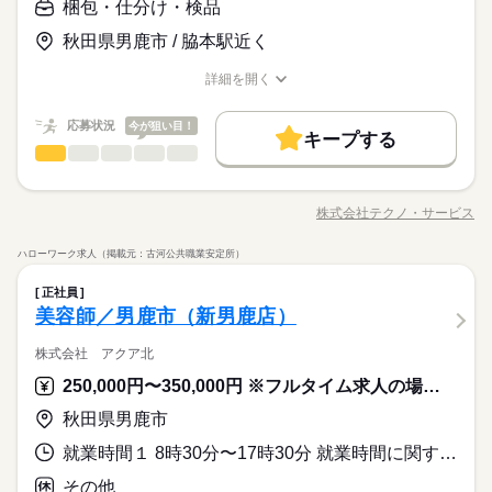
こんな方が活躍しています>> ★シニアの方 活躍中！ ★主婦
内致します。
身の趣味の時間など ワークライフバランスを取れるように調整
梱包・仕分け・検品
【給与備考】
派遣活躍中
ルーティン
PC不要
電話なし
（夫）の方 活躍中！ ★フリーターの方 活躍中！ ★長期で働
いたします！ 面接時に遠慮なくご相談ください！
時給1,050円以上
休日・休暇
■こんな方が働いています 未経験からでもチャレンジOK！ 主
秋田県男鹿市 / 脇本駅近く
ける方歓迎
続きを読む
お仕事の特徴
婦・主夫の方からシニアまで様々な方が働いています。 また仕
応募する
土日休み案件多数！
【交通費備考】
事を通してたくさんの「感謝」をいただける職場です。 ■働き方
基本特徴
詳細を開く
はご相談ください 皆さんが希望の休暇を取得出来るよう、最大
職種/応募資格
お仕事の特徴
給与/時間/休日
時給 1,050円～
給与
新卒・第二
20代活躍
30代活躍
40代活躍
50代活躍
限考慮いたします。 お子さんの学校行事やご家庭の事情、ご自
続きを読む
詳しい募集要項をすべて見る
応募状況
今が狙い目！
長期
期間・時間
身の趣味の時間など ワークライフバランスを取れるように調整
【給与備考】
キープする
60代歓迎
いたします！ 面接時に遠慮なくご相談ください！
梱包・仕分け・検品
時給1,050円以上
職種
8：00～14：30
ひとりで
みんなで
仕事の仕方
募集条件
続きを読む
※週4～5日
◆こつこつ＆かんたんルーティンワーク 野菜・果物のカットや
応募する
【交通費備考】
勤務先公開
外国人/留学生
基本特徴
パック詰めなど のこつこつ作業です♪ ≪具体的には…≫ ＊カッ
株式会社テクノ・サービス
しずか
にぎやか
職場の様子
職種/応募資格
お仕事の特徴
給与/時間/休日
トやかんたんな下準備 ＊サイズや品質による仕分け ＊パック詰
新卒・第二
20代活躍
30代活躍
40代活躍
50代活躍
就業時間・曜日
土曜 日曜 祝日
休日・休暇
め 季節によって扱う野菜・果物は変わりますが、 どれも覚えや
ハローワーク求人（掲載元：古河公共職業安定所）
長期
期間・時間
残10未満
週4日
土日祝休
家庭都合休可
シフト勤務
60代歓迎
すい作業ばかりです。 新鮮な野菜・果物の見分け方。 詳しくな
続きを読む
土日祝休み 夏休みなど長期休みあり その他休日 ★慶弔休暇 ★
梱包・仕分け・検品
その他
業界
職種
れちゃうかも。 ＼POINT／ ＊幅広い年代が活躍中！ ＊困った
募集条件
就業時間・曜日
8：00～14：30
勤務先公開
ひとりで
外国人/留学生
みんなで
仕事の仕方
産前・産後休暇 ★育児休暇 ★介護休暇 ★有給休暇 ※休み期間
正社員
働き方・環境
続きを読む
時はすぐ相談OK♪ ＊即払いサービス ＊事前に職場見学OK まず
※週4～5日
◆こつこつ＆かんたんルーティンワーク 野菜・果物のカットや
中も勤務ご希望の方 近隣拠点にご案内可能な場合がございます
美容師／男鹿市（新男鹿店）
残10未満
週4日
土日祝休
家庭都合休可
シフト勤務
は「登録だけ」もOK！ やりたいお仕事が見つかって からスタ
ブランクOK
産休・育休
社会保険制度
禁煙・分煙
応募資格
パック詰めなど のこつこつ作業です♪ ≪具体的には…≫ ＊カッ
働き方・環境
ートも大歓迎です。
しずか
にぎやか
職場の様子
トやかんたんな下準備 ＊サイズや品質による仕分け ＊パック詰
続きを読む
株式会社 アクア北
◆未経験OK ◆履歴書不要 ◆学歴・資格不問 20代～50代と幅広
ブランクOK
産休・育休
社会保険制度
禁煙・分煙
土曜 日曜 祝日
休日・休暇
め 季節によって扱う野菜・果物は変わりますが、 どれも覚えや
＼スマホ一つで登録完了／野菜・果物のカットやパック詰めな
い年齢の方が、 様々な職場で活躍中です！ ＼ こんな方におすす
250,000円〜350,000円 ※フルタイム求人の場合は月額（換算額）、パート求人の場合は時間額を表示しています。
すい作業ばかりです。 新鮮な野菜・果物の見分け方。 詳しくな
続きを読む
ど、簡単な作業ばかりなので、未経験でも安心◎心地よく体を
め ／ □家の近くで働きたい □週末までにお金が欲しい □人と話
土日祝休み 夏休みなど長期休みあり その他休日 ★慶弔休暇 ★
その他
業界
れちゃうかも。 ＼POINT／ ＊幅広い年代が活躍中！ ＊困った
動かして、運動不足も解消！室内作業なので、天候も関係な
すことが少ない職場が良い □自分に合った仕事を見つけたい ※
秋田県男鹿市
産前・産後休暇 ★育児休暇 ★介護休暇 ★有給休暇 ※休み期間
時はすぐ相談OK♪ ＊即払いサービス ＊事前に職場見学OK まず
し！年中快適に働けます。
Wワーク（お仕事の掛け持ち）は不可 週5日のレギュラーワー
続きを読む
中も勤務ご希望の方 近隣拠点にご案内可能な場合がございます
は「登録だけ」もOK！ やりたいお仕事が見つかって からスタ
就業時間１ 8時30分〜17時30分 就業時間に関する特記事項 【拘束時間】８：３０～１８：３０については特記事項参照
応募資格
クがメインです
ートも大歓迎です。
続きを読む
◆未経験OK ◆履歴書不要 ◆学歴・資格不問 20代～50代と幅広
その他