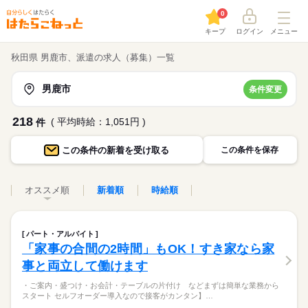
0
キープ
ログイン
メニュー
秋田県 男鹿市、派遣の求人（募集）一覧
男鹿市
条件変更
218
( 平均時給：1,051円 )
件
この条件の
新着を受け取る
この条件を保存
オススメ順
新着順
時給順
パート・アルバイト
「家事の合間の2時間」もOK！すき家なら家
事と両立して働けます
・ご案内・盛つけ・お会計・テーブルの片付け などまずは簡単な業務から
スタート セルフオーダー導入なので接客がカンタン】…