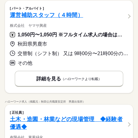
パート・アルバイト
運営補助スタッフ（４時間）
株式会社 ヤマサ興産
1,050円〜1,050円 ※フルタイム求人の場合は月額（換算額）、パート求人の場合は時間額を表示しています。
秋田県男鹿市
交替制（シフト制） 又は 9時00分〜21時00分の時間の間の4時間程度 就業時間に関する特記事項 ・シフトによる
その他
詳細を見る
（ハローワークより転載）
ハローワーク求人（掲載元：秋田公共職業安定所 男鹿出張所）
正社員
土木・造園・林業などの現場管理 ◆経験者
優遇◆
有限会社 寒風緑化