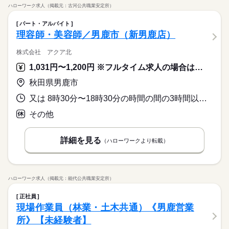
際は、ご希望に沿う他のお仕事を並行してご案内致します。
ハローワーク求人（掲載元：古河公共職業安定所）
土日休み案件多数！
パート・アルバイト
理容師・美容師／男鹿市（新男鹿店）
株式会社 アクア北
1,031円〜1,200円 ※フルタイム求人の場合は月額（換算額）、パート求人の場合は時間額を表示しています。
秋田県男鹿市
又は 8時30分〜18時30分の時間の間の3時間以上 就業時間に関する特記事項 １日３～６時間勤務
その他
詳細を見る
（ハローワークより転載）
ハローワーク求人（掲載元：能代公共職業安定所）
正社員
現場作業員（林業・土木共通）《男鹿営業
所》【未経験者】