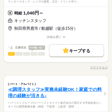
ーズにできます！
ウンタースタッフ・レジでの接客、注文・ドリンク作り…
内容ですし 研修・マニュアルがあるので 初バイトの人もご心配
き家はこんな人にオススメ】 ・家や学校の近くで時給がいいバ
基本特徴
朝って、ごはんを作って、 お子さんを見送って、 家事をこなし
なく！
イトを探している ・食事補助があると助かる ・ひま疲れはニガ
続きを読む
て… となかなか落ち着かないですよね。 そんなときは、 少し落
未経験OK
20代活躍
30代活躍
40代活躍
50代活躍
1,040円～
応募資格
時給
テ
ち着いてから、 お昼ごろに出勤！ 週2日・1日2h～組めるので、
60代歓迎
正社員登用
お迎えの時間にも間に合います☆ 「子どもの発表会の日は そっ
■未経験活躍中 ■学生・フリーター・主婦（夫）さん活躍中！ ■
キッチンスタッフ
ちを優先したい…！」 というのも、もちろんOK！ シフトは自
続きを読む
時給 1,070円～1,338円
給与
高校生以上 ※高校生は21時までの勤務 ※校則でアルバイトに許
募集条件
詳しい募集要項をすべて見る
続きを読む
己申告制。 家庭と両立して、 楽しく働いてくださいね♪ 【服装
秋田県男鹿市 / 船越駅（徒歩15分）
可が必要な際は、 学校にご相談の上、ご応募ください。 【す
【給与備考】 ※高校生時給1031円～ ※早朝手当（5：00-9：0
について】 キャップ、シャツ、ズボン、 エプロン、ベルトまで
勤務先公開
交通費
勤務地固定
主婦・主夫
学生歓迎
き家はこんな人にオススメ】 ・家や学校の近くで時給がいいバ
0）時給+150円 ※深夜（22時～翌5時）時給1338円 ※時給UP制
貸出。 動きやすさを重視しているので、 牛丼を出す動作もスム
詳細を開く
イトを探している ・食事補助があると助かる ・ひま疲れはニガ
続きを読む
度あり♪ 【交通費備考】 規定内支給（片道5km以上、1000円迄
履歴書不要
ーズにできます！
職種/応募資格
お仕事の特徴
給与/時間/休日
応募する
テ
基本特徴
支給）
就業時間・曜日
続きを読む
応募状況
今が狙い目！
未経験OK
20代活躍
30代活躍
40代活躍
50代活躍
キープする
時給 1,070円～1,338円
給与
残20未満
10時～出社
17時～出社
1日4h以下
キッチンスタッフ
職種
詳しい募集要項をすべて見る
男性
女性
男女の割合
60代歓迎
正社員登用
【給与備考】 ※高校生時給1031円～ ※早朝手当（5：00-9：0
1日7h以下
16時前退社
扶養内
週2・3日
週4日
「カウンター」か「キッチン」か 希望がある方は面接で教えて
募集条件
3ヵ月以上
期間・時間
0）時給+150円 ※深夜（22時～翌5時）時給1338円 ※時給UP制
続きを読む
ください◎ ◆カウンタースタッフ ・レジでの接客、注文 ・ドリ
土日祝のみ
シフト勤務
勤務先公開
交通費
勤務地固定
主婦・主夫
学生歓迎
度あり♪ 【交通費備考】 規定内支給（片道5km以上、1000円迄
マクドナルド
ひとりで
みんなで
仕事の仕方
00：00～00：00 ※1日実働最低2時間 ※残業代は全額支給 週2日
職種/応募資格
お仕事の特徴
給与/時間/休日
ンク作り ・ソフトクリーム作り ・商品のお渡し ・店内清掃 最
応募する
支給）
続きを読む
～・1日2h～OK！ ※状況に応じて募集を終了させていただく場
働き方・環境
初はカウンターでの注文受付から。 タッチパネル式のレジで 操
履歴書不要
続きを読む
合もございます。 詳細は面接時にご相談ください。 【自己申告
作は商品を選んでタッチするだけ◎ ◆キッチンでの調理 ・ハン
続きを読む
就業時間・曜日
大手企業
社会保険制度
しずか
制服あり
禁煙・分煙
にぎやか
車OK
職場の様子
による契約シフト】 基本は固定シフトになりますが、 学校の試
キッチンスタッフ
職種
バーガーやポテトの調理 ・資材の補充 ・清掃 調理にはすべ
パート・アルバイト
男性
女性
男女の割合
残20未満
10時～出社
17時～出社
1日4h以下
サービス関連
験や家庭の行事など イレギュラーにはもちろん対応しますの
業界
続きを読む
PC不要
てマニュアルあり◎ その通りに作ればOKなので 料理をしたこ
≪調理スタッフ≫実務未経験OK！家庭での料
「カウンター」か「キッチン」か 希望がある方は面接で教えて
3ヵ月以上
期間・時間
で、 その際はお気軽にご相談ください。 ※22時～翌5時までは1
とがない人でも サクサク覚えられます。
1日7h以下
16時前退社
扶養内
週2・3日
週4日
応募資格
ください◎ ◆カウンタースタッフ ・レジでの接客、注文 ・ドリ
理の経験が活きる♪
8歳以上の方
ひとりで
みんなで
仕事の仕方
00：00～00：00 ※1日実働最低2時間 ※残業代は全額支給 週2日
ンク作り ・ソフトクリーム作り ・商品のお渡し ・店内清掃 最
土日祝のみ
シフト勤務
未経験の方も大歓迎！ ＜ひとつでも当てはまる方、ぜひ＞ □子
休日・休暇
続きを読む
～・1日2h～OK！ ※状況に応じて募集を終了させていただく場
ハーベストグループのハーベストネクスト株式会社の受託する学校給食セン
初はカウンターでの注文受付から。 タッチパネル式のレジで 操
働き方・環境
育てを優先して働きたい □シフトを自由に組めるとうれしい □働
ターでの調理業務全般（検収・下処理・上処理・調理・…
合もございます。 詳細は面接時にご相談ください。 【自己申告
子育てと仕事を両立したい方。 家庭が落ち着いてきた40代・50
作は商品を選んでタッチするだけ◎ ◆キッチンでの調理 ・ハン
続きを読む
シフト制
くのはかなりひさびさ or 初めて □テキパキ動くのは得意な方か
しずか
にぎやか
職場の様子
大手企業
社会保険制度
制服あり
禁煙・分煙
車OK
による契約シフト】 基本は固定シフトになりますが、 学校の試
代の方。 マクドナルドでは 主婦（夫）さん一人ひとりの家庭事