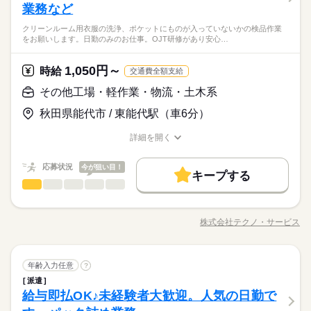
仕事の仕方
幅広く活躍中。 魅力の高時給。複数名の募集なので同時スター
業務など
資格不問・未経験OK
続きを読む
土日祝（企業カレンダー有り） 土曜は月１‐２回程度出勤あり
トの仲間がいます。ウレシイ小休憩あり。 ●履歴書不要●車通勤
フリーター、主婦・主夫歓迎
※即払いサービスは就業状況によって利用できないケースがご
クリーンルーム用衣服の洗浄、ポケットにものが入っていないかの検品作業
OK ■有給休暇■社会保険完備■退職金制度■お友達紹介キャンペ
続きを読む
35カ国以上の方々が当社を通じ就業中。毎月100人以上お仕事ス
しずか
にぎやか
職場の様子
をお願いします。日勤のみのお仕事。OJT研修があり安心…
ざいます。詳細はオペレーターまでお問い合わせください。
ーン実施中 ■登録方法：履歴書不要・ご自宅でもできる簡単オン
タート！
メーカー関連
業界
ライン登録がオススメ
1,050円～
応募資格
時給
交通費全額支給
お仕事の特徴
時給 1,200円～
給与
資格不問・未経験OK
その他工場・軽作業・物流・土木系
詳しい募集要項をすべて見る
基本特徴
フリーター、主婦・主夫歓迎
◆即払いサービスあり ＼ 働いた分を早めにGET！ ／ 働いた分
※即払いサービスは就業状況によって利用できないケースがご
秋田県能代市 / 東能代駅（車6分）
35カ国以上の方々が当社を通じ就業中。毎月100人以上お仕事ス
の給与の一部を、給料日前に受け取れます。 スマホでカンタン
未経験OK
新卒・第二
20代活躍
30代活躍
40代活躍
ざいます。詳細はオペレーターまでお問い合わせください。
タート！
申請！ 給料日前にお金が必要な時や、急な出費がある時も安心
応募する
50代活躍
詳細を開く
です。 ※最短5日後から受け取り可能 ※給与は原則【月末締め
職種/応募資格
お仕事の特徴
給与/時間/休日
／翌月25日払い】 ※当社規定あり 交通費全額支給※22～5時、
続きを読む
募集条件
続きを読む
時給 1,200円～
給与
実働8h以降は割増時給1500円
応募状況
今が狙い目！
詳しい募集要項をすべて見る
キープする
大量募集
交通費
勤務地固定
履歴書不要
WEB登録
基本特徴
その他工場・軽作業・物流・土木系
◆即払いサービスあり ＼ 働いた分を早めにGET！ ／ 働いた分
職種
男性
女性
男女の割合
長期
期間・時間
未経験OK
新卒・第二
20代活躍
30代活躍
40代活躍
就業時間・曜日
の給与の一部を、給料日前に受け取れます。 スマホでカンタン
クリーンルーム用衣服の洗浄、ポケットにものが入っていない
申請！ 給料日前にお金が必要な時や、急な出費がある時も安心
【1】07：00～15：30
土日祝休
50代活躍
かの検品作業をお願いします。 日勤のみのお仕事。OJT研修が
応募する
です。 ※最短5日後から受け取り可能 ※給与は原則【月末締め
株式会社テクノ・サービス
ひとりで
みんなで
仕事の仕方
【2】15：00～23：30
職種/応募資格
お仕事の特徴
給与/時間/休日
あり安心して業務に入れる。きれいな職場環境。 長期就業をご
募集条件
／翌月25日払い】 ※当社規定あり 交通費全額支給※22～5時、
続きを読む
続きを読む
働き方・環境
【3】23：00～07：30
続きを読む
希望の方にもオススメ。30代、40代くらいの方々が活躍中。ご
大量募集
交通費
勤務地固定
履歴書不要
WEB登録
実働8h以降は割増時給1500円
※表記のうち実働7時間45分です。
応募お待ちしております。 ●履歴書不要●車通勤OK ■有給休暇■
ブランクOK
産休・育休
社会保険制度
研修制度
続きを読む
しずか
にぎやか
職場の様子
就業時間・曜日
働き方・環境
土日祝休
その他工場・軽作業・物流・土木系
職種
社会保険完備■退職金制度■お友達紹介キャンペーン実施中 ■登
年齢入力任意
?
男性
女性
男女の割合
制服あり
日払い
週払い
禁煙・分煙
車OK
長期
期間・時間
その他
業界
録方法：履歴書不要・ご自宅でもできる簡単オンライン登録が
ブランクOK
産休・育休
社会保険制度
研修制度
派遣
クリーンルーム用衣服の洗浄、ポケットにものが入っていない
土曜 日曜 祝日
休日・休暇
オススメ
社員食堂
派遣活躍中
英語不要
給与即払OK♪未経験者大歓迎。人気の日勤で
【1】07：00～15：30
応募資格
かの検品作業をお願いします。 日勤のみのお仕事。OJT研修が
制服あり
日払い
週払い
禁煙・分煙
車OK
ひとりで
みんなで
仕事の仕方
【2】15：00～23：30
あり安心して業務に入れる。きれいな職場環境。 長期就業をご
土日祝（企業カレンダー有り）