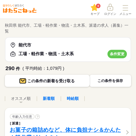
0
キープ
ログイン
メニュー
秋田県 能代市、工場・軽作業・物流・土木系、派遣の求人（募集）一
覧
能代市
工場・軽作業・物流・土木系
条件変更
290
( 平均時給：1,079円 )
件
この条件の
新着を受け取る
この条件を保存
オススメ順
新着順
時給順
年齢入力任意
?
派遣
お菓子の箱詰めなど、体に負担ナシ＆かんた