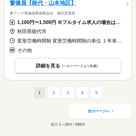
警備員【能代・山本地区】
東アジア警備保障有限会社 能代営業所
1,100円〜1,500円 ※フルタイム求人の場合は月額（換算額）、パート求人の場合は時間額を表示しています。
秋田県能代市
変形労働時間制 変形労働時間制の単位 １年単位 就業時間１ 8時00分〜17時00分
その他
詳細を見る
（ハローワークより転載）
1
2
3
4
5
次のページへ
表示
1～20
件 /
290
件