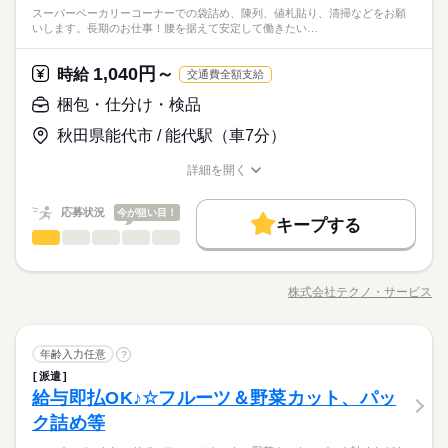
フリーター、主婦・主夫歓迎
※「日勤or夜勤のみ」「長期で働きたい」「土日休み」「残業少
働き方・環境
給与即払いOK！ただし就業状況によりご利用いただけない場合
スーパーベーカリーコーナーでの袋詰め、陳列、値札貼り、清掃などをお願
派遣活躍中
ルーティン
PC不要
電話なし
ったりの環境です！ ●履歴書不要●車通勤・バイク通勤OK ■有給
続きを読む
土日休み案件多数！
35カ国以上の方々が当社を通じ就業中。毎月100人以上お仕事ス
しずか
にぎやか
職場の様子
いします。長期のお仕事！腰を据えて安定して働きたい…
なめ」など、あなたのご希望を教えて下さい！ ※ご応募のタイ
があります。詳細はオペレーターへお問い合わせください。
休暇■社会保険完備■退職金制度■お友達紹介キャンペーン実施中
タート！
大手企業
ブランクOK
産休・育休
社会保険制度
その他
ミングによっては、ご希望のお仕事が定員に達している場合が
業界
続きを読む
■登録方法：履歴書不要・ご自宅でもできる簡単オンライン登録
あります。 その際は、ご希望に沿う他のお仕事を並行してご案
日払い
週払い
禁煙・分煙
バイク自転車
車OK
がオススメ
1,040円～
応募資格
時給
交通費全額支給
内致します。
お仕事の特徴
派遣活躍中
時給 1,040円～
ルーティン
PC不要
電話なし
給与
資格不問・未経験OK
梱包・仕分け・検品
休日・休暇
詳しい募集要項をすべて見る
基本特徴
フリーター、主婦・主夫歓迎
◆即払いサービスあり ＼ 働いた分を早めにGET！ ／ 働いた分
給与即払いOK！ただし就業状況によりご利用いただけない場合
土日休み案件多数！
秋田県能代市 / 能代駅（車7分）
35カ国以上の方々が当社を通じ就業中。毎月100人以上お仕事ス
の給与の一部を、給料日前に受け取れます。 スマホでカンタン
未経験OK
新卒・第二
20代活躍
30代活躍
40代活躍
があります。詳細はオペレーターへお問い合わせください。
タート！
申請！ 給料日前にお金が必要な時や、急な出費がある時も安心
応募する
50代活躍
60代歓迎
詳細を開く
です。 ※最短5日後から受け取り可能 ※給与は原則【月末締め
職種/応募資格
お仕事の特徴
給与/時間/休日
／翌月25日払い】 ※当社規定あり 交通費全額支給
続きを読む
募集条件
続きを読む
時給 1,040円～
給与
応募状況
今が狙い目！
詳しい募集要項をすべて見る
キープする
交通費
勤務地固定
履歴書不要
WEB登録
基本特徴
梱包・仕分け・検品
◆即払いサービスあり ＼ 働いた分を早めにGET！ ／ 働いた分
職種
男性
女性
男女の割合
長期
期間・時間
未経験OK
新卒・第二
20代活躍
30代活躍
40代活躍
就業時間・曜日
の給与の一部を、給料日前に受け取れます。 スマホでカンタン
スーパーベーカリーコーナーでの袋詰め、陳列、値札貼り、清
申請！ 給料日前にお金が必要な時や、急な出費がある時も安心
【1】07：30～11：30
残10未満
残20未満
1日4h以下
1日7h以下
50代活躍
60代歓迎
掃などをお願いします。 長期のお仕事！腰を据えて安定して働
応募する
です。 ※最短5日後から受け取り可能 ※給与は原則【月末締め
株式会社テクノ・サービス
ひとりで
みんなで
仕事の仕方
【2】08：00～15：00
職種/応募資格
お仕事の特徴
給与/時間/休日
きたいアナタにピッタリ☆時間帯のご相談もOKなので扶養内で
募集条件
交通費
勤務地固定
履歴書不要
WEB登録
シフト勤務
／翌月25日払い】 ※当社規定あり 交通費全額支給
続きを読む
続きを読む
【3】13：00～17：00
続きを読む
働きたい方にもオススメです♪ 幅広い年齢層も活躍中！！空調完
就業時間・曜日
※表記のうち実働4時間から6時間で相談可能です。
備のきれいな職場でのお仕事です☆嬉しい交通費全額支給あ
続きを読む
働き方・環境
しずか
にぎやか
職場の様子
残10未満
残20未満
1日4h以下
1日7h以下
梱包・仕分け・検品
職種
り！ ●履歴書不要●車通勤・バイク通勤OK ■有給休暇■社会保険
年齢入力任意
?
男性
女性
男女の割合
ブランクOK
産休・育休
社会保険制度
研修制度
長期
期間・時間
その他
業界
完備■退職金制度■お友達紹介キャンペーン実施中 ■登録方法：
派遣
シフト勤務
スーパーベーカリーコーナーでの袋詰め、陳列、値札貼り、清
休日・休暇
履歴書不要・ご自宅でもできる簡単オンライン登録がオススメ
制服あり
日払い
週払い
禁煙・分煙
バイク自転車
給与即払OK♪☆フルーツ＆野菜カット、パッ
【1】07：30～11：30
応募資格
働き方・環境
掃などをお願いします。 長期のお仕事！腰を据えて安定して働
ひとりで
みんなで
仕事の仕方
【2】08：00～15：00
きたいアナタにピッタリ☆時間帯のご相談もOKなので扶養内で
シフト勤務
ク詰め等
車OK
派遣活躍中
少人数
英語不要
35カ国以上の方々が当社を通じ就業中。毎月100人以上お仕事ス
ブランクOK
産休・育休
社会保険制度
研修制度
続きを読む
【3】13：00～17：00
働きたい方にもオススメです♪ 幅広い年齢層も活躍中！！空調完
※4週で4日以上お休みあり
タート！