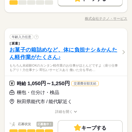
月給 180,000円～230,000円
給与
大量募集
交通費
即日スタート
主婦・主夫
勤務時間
続きを読む
食品・飲料製造
職種
詳しい募集要項をすべて見る
男性
女性
男女の割合
【給与備考】
08：30～17：30
履歴書不要
WEB選考完結
基本特徴
スーパーバックヤードにて、計量・パック詰め・商品陳列など
◆時間外手当あり
※上記はシフトの一例となります。
をお願いします。 能代市内での人気の軽作業！幅広い年齢層が
無期派遣
未経験OK
新卒・第二
20代活躍
30代活躍
就業時間・曜日
◆昇給あり（年1回）
株式会社テクノ・サービス
ひとりで
みんなで
仕事の仕方
業務上必要がある場合や
職種/応募資格
お仕事の特徴
給与/時間/休日
活躍中です♪嬉しい交通費全額支給あり★ ☆空調完備のきれいな
応募する
募集条件
続きを読む
配属先の都合により、
残業なし
残10未満
残20未満
10時～出社
職場でのお仕事☆50代の方など幅広い年齢層が活躍中♪ ●履歴書
時間帯が変更となる場合があります。
大量募集
交通費
即日スタート
主婦・主夫
不要●車通勤・バイク通勤OK ■有給休暇■社会保険完備■退職金
続きを読む
しずか
にぎやか
16時前退社
土日祝休
職場の様子
勤務時間
続きを読む
食品・飲料製造
職種
制度■お友達紹介キャンペーン実施中 ■登録方法：履歴書不要・
年齢入力任意
?
男性
女性
男女の割合
履歴書不要
WEB選考完結
その他
業界
ご自宅でもできる簡単オンライン登録がオススメ
働き方・環境
08：30～17：30
派遣
スーパーバックヤードにて、計量・パック詰め・商品陳列など
就業時間・曜日
休日・休暇
お菓子の箱詰めなど、体に負担ナシ＆かんた
※上記はシフトの一例となります。
応募資格
をお願いします。 能代市内での人気の軽作業！幅広い年齢層が
ブランクOK
産休・育休
社会保険制度
研修制度
残業なし
残10未満
残20未満
10時～出社
ひとりで
みんなで
仕事の仕方
業務上必要がある場合や
活躍中です♪嬉しい交通費全額支給あり★ ☆空調完備のきれいな
＜年間休日125日＞ ◆完全週休2日制（土日休み） ◆祝日 ◆年
ん軽作業がたくさん♪
資格不問・未経験OK
続きを読む
資格支援
禁煙・分煙
バイク自転車
車OK
配属先の都合により、
職場でのお仕事☆50代の方など幅広い年齢層が活躍中♪ ●履歴書
末年始休暇 ※上記は一例です。配属先により 当社の所定休日
16時前退社
土日祝休
フリーター、主婦・主夫歓迎
時間帯が変更となる場合があります。
給与即払いサービスは就業状況によって利用できないケースが
もちろん未経験OKのカンタン軽作業のお仕事がほとんどですよ（座り仕事
不要●車通勤・バイク通勤OK ■有給休暇■社会保険完備■退職金
続きを読む
数と差がある場合は、 差分の調整を年末に行います。
働き方・環境
ルーティン
英語不要
PC不要
電話なし
35カ国以上の方々が当社を通じ就業中。毎月100人以上お仕事ス
しずか
にぎやか
職場の様子
もアリ！力仕事ナシ 即払いサービスあり 働いた分を早め…
ございます。詳細はオペレーターまでお問い合わせください。
制度■お友達紹介キャンペーン実施中 ■登録方法：履歴書不要・
タート！
ブランクOK
産休・育休
社会保険制度
研修制度
その他
業界
ご自宅でもできる簡単オンライン登録がオススメ
続きを読む
休日・休暇
資格支援
1,050円～1,250円
禁煙・分煙
バイク自転車
車OK
応募資格
時給
交通費全額支給
お仕事の特徴
時給 1,040円～
給与
＜年間休日125日＞ ◆完全週休2日制（土日休み） ◆祝日 ◆年
ルーティン
英語不要
PC不要
電話なし
資格不問・未経験OK
梱包・仕分け・検品
詳しい募集要項をすべて見る
末年始休暇 ※上記は一例です。配属先により 当社の所定休日
基本特徴
フリーター、主婦・主夫歓迎
◆即払いサービスあり ＼ 働いた分を早めにGET！ ／ 働いた分
給与即払いサービスは就業状況によって利用できないケースが
数と差がある場合は、 差分の調整を年末に行います。
秋田県能代市 / 能代駅近く
35カ国以上の方々が当社を通じ就業中。毎月100人以上お仕事ス
の給与の一部を、給料日前に受け取れます。 スマホでカンタン
新卒・第二
20代活躍
30代活躍
40代活躍
50代活躍
ございます。詳細はオペレーターまでお問い合わせください。
タート！
申請！ 給料日前にお金が必要な時や、急な出費がある時も安心
応募する
続きを読む
60代歓迎
詳細を開く
です。 ※最短5日後から受け取り可能 ※給与は原則【月末締め
職種/応募資格
お仕事の特徴
給与/時間/休日
／翌月25日払い】 ※当社規定あり 交通費全額支給
続きを読む
募集条件
続きを読む
時給 1,040円～
給与
応募状況
応募集中！
詳しい募集要項をすべて見る
キープする
交通費
勤務地固定
履歴書不要
WEB登録
基本特徴
梱包・仕分け・検品
◆即払いサービスあり ＼ 働いた分を早めにGET！ ／ 働いた分
職種