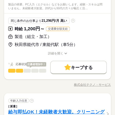
直径50cm程でそれほど大きくはありません！ お財布に嬉しい交
フリーター、主婦・主夫歓迎
シフト休（週休２日）
※給与即払いサービスは就業状況によって利用できないケース
製品の研磨、PC入力（エクセル）などをお願いします。経験・スキルは問
通費支給あり！幅広い年齢層の方が活躍中です☆ ●履歴書不要●
続きを読む
しずか
にぎやか
職場の様子
いません、未経験者大歓迎。20代から50代の方々が幅広く活…
がございます。詳細はオペレーターまでお問合せください。
車通勤・バイク通勤OK ■有給休暇■社会保険完備■退職金制度■
メーカー関連
業界
お友達紹介キャンペーン実施中 ■登録方法：履歴書不要・ご自宅
時給 1,100円～
給与
でもできる簡単オンライン登録がオススメ
詳しい募集要項をすべて見る
応募資格
21,296円/月 高い
同じ条件のお仕事より
?
◆即払いサービスあり ＼ 働いた分を早めにGET！ ／ 働いた分
お仕事の特徴
資格不問・未経験OK
の給与の一部を、給料日前に受け取れます。 スマホでカンタン
1,200円～
時給
交通費全額支給
基本特徴
フリーター、主婦・主夫歓迎
申請！ 給料日前にお金が必要な時や、急な出費がある時も安心
※給与即払いサービスは就業状況によって利用できないケース
応募する
製造（組立・加工）
です。 ※最短5日後から受け取り可能 ※給与は原則【月末締め
未経験OK
新卒・第二
20代活躍
30代活躍
40代活躍
がございます。詳細はオペレーターまでお問合せください。
／翌月25日払い】 ※当社規定あり 交通費全額支給
続きを読む
秋田県能代市 / 東能代駅（車5分）
50代活躍
時給 1,100円～
給与
詳しい募集要項をすべて見る
募集条件
続きを読む
◆即払いサービスあり ＼ 働いた分を早めにGET！ ／ 働いた分
詳細を開く
長期
期間・時間
職種/応募資格
お仕事の特徴
給与/時間/休日
の給与の一部を、給料日前に受け取れます。 スマホでカンタン
交通費
勤務地固定
履歴書不要
WEB登録
基本特徴
申請！ 給料日前にお金が必要な時や、急な出費がある時も安心
【1】08：00～17：00
応募状況
応募する
応募者増加中！
未経験OK
新卒・第二
20代活躍
30代活躍
40代活躍
就業時間・曜日
です。 ※最短5日後から受け取り可能 ※給与は原則【月末締め
キープする
※表記のうち実働8時間です。
製造（組立・加工）
職種
／翌月25日払い】 ※当社規定あり 交通費全額支給
続きを読む
男性
女性
男女の割合
残20以上
50代活躍
製品の研磨、PC入力（エクセル）などをお願いします。 経験・
募集条件
交通費
勤務地固定
履歴書不要
WEB登録
働き方・環境
続きを読む
スキルは問いません、未経験者大歓迎。20代から50代の方々が
日曜 祝日
休日・休暇
就業時間・曜日
働き方・環境
株式会社テクノ・サービス
ひとりで
みんなで
仕事の仕方
残20以上
長期
期間・時間
職種/応募資格
お仕事の特徴
給与/時間/休日
幅広く活躍中。 魅力の高時給。複数名の募集なので同時スター
ブランクOK
産休・育休
社会保険制度
研修制度
続きを読む
土日祝（企業カレンダー有り） 土曜は月１‐２回程度出勤あり
トの仲間がいます。ウレシイ小休憩あり。 ●履歴書不要●車通勤
ブランクOK
産休・育休
社会保険制度
研修制度
【1】08：00～17：00
制服あり
日払い
週払い
禁煙・分煙
バイク自転車
OK ■有給休暇■社会保険完備■退職金制度■お友達紹介キャンペ
続きを読む
※表記のうち実働8時間です。
しずか
にぎやか
職場の様子
制服あり
日払い
週払い
禁煙・分煙
バイク自転車
製造（組立・加工）
職種
ーン実施中 ■登録方法：履歴書不要・ご自宅でもできる簡単オン
年齢入力任意
?
車OK
社員食堂
派遣活躍中
英語不要
男性
女性
男女の割合
メーカー関連
業界
ライン登録がオススメ
車OK
社員食堂
派遣活躍中
英語不要
派遣
製品の研磨、PC入力（エクセル）などをお願いします。 経験・
給与即払OK！未経験者大歓迎。クリーニング
応募資格
スキルは問いません、未経験者大歓迎。20代から50代の方々が
日曜 祝日
休日・休暇
ひとりで
みんなで