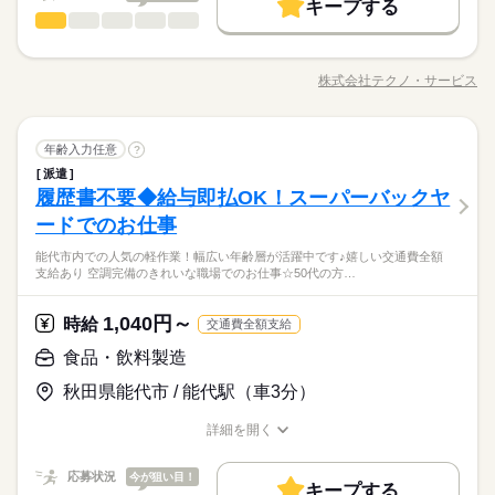
車OK
社員食堂
派遣活躍中
英語不要
※表記のうち実働8時間です。
キープする
車OK
社員食堂
派遣活躍中
英語不要
製造（組立・加工）
職種
男性
女性
男女の割合
＼モノづくり業界でのお仕事／ 仕分けや梱包、包装といった か
日曜 祝日
休日・休暇
んたんなお仕事などが中心。 （そのほか、組立や加工などもあ
株式会社テクノ・サービス
ひとりで
みんなで
仕事の仕方
職種/応募資格
お仕事の特徴
給与/時間/休日
ります！） 覚えやすいルーティンワークばかりなので 未経験の
土日祝（企業カレンダー有り） 土曜は月１‐２回程度出勤あり
続きを読む
方もすぐに慣れていきますよ♪ ▼具体的にはこんな感じ！ ・部
品を機械にセットしてボタン操作する ・製品に不備がないか目
続きを読む
しずか
にぎやか
職場の様子
製造（組立・加工）
職種
視でチェックする ・製品を仕分けたり、丁寧に包装する など、
年齢入力任意
?
男性
女性
男女の割合
その他
業界
いろ～んな種類のお仕事があるので きっとあなたに合った職種
派遣
＼モノづくり業界でのお仕事／ 仕分けや梱包、包装といった か
が見つかるはず！ じっくりお話して一緒に ピッタリの配属先を
履歴書不要◆給与即払OK！スーパーバックヤ
応募資格
んたんなお仕事などが中心。 （そのほか、組立や加工などもあ
探していきましょう。
ひとりで
みんなで
仕事の仕方
ります！） 覚えやすいルーティンワークばかりなので 未経験の
ードでのお仕事
＜工場でのお仕事が未経験の方も大歓迎！＞ ▼こんな方にピッ
続きを読む
方もすぐに慣れていきますよ♪ ▼具体的にはこんな感じ！ ・部
タリ ・自然体の自分で働きたい ・正社員になって安定したい ・
3割以上が10～30代の女性！テクノ・サービスのお仕事は、華や
能代市内での人気の軽作業！幅広い年齢層が活躍中です♪嬉しい交通費全額
品を機械にセットしてボタン操作する ・製品に不備がないか目
続きを読む
モクモク作業に興味がある ・デスクワークより 体を動かして
しずか
にぎやか
職場の様子
支給あり 空調完備のきれいな職場でのお仕事☆50代の方…
かな職場じゃないからこそ「黙々働きたい」や「見た目を気に
視でチェックする ・製品を仕分けたり、丁寧に包装する など、
働きたい ※定年制度あり（満60歳）
その他
業界
せず通勤したい」という女性が多数活躍中。転勤がないので地
いろ～んな種類のお仕事があるので きっとあなたに合った職種
続きを読む
元で働きたい方にもおすすめ◎
が見つかるはず！ じっくりお話して一緒に ピッタリの配属先を
1,040円～
応募資格
時給
交通費全額支給
探していきましょう。
＜工場でのお仕事が未経験の方も大歓迎！＞ ▼こんな方にピッ
食品・飲料製造
月給 180,000円～230,000円
給与
タリ ・自然体の自分で働きたい ・正社員になって安定したい ・
詳しい募集要項をすべて見る
お仕事の特徴
3割以上が10～30代の女性！テクノ・サービスのお仕事は、華や
秋田県能代市 / 能代駅（車3分）
モクモク作業に興味がある ・デスクワークより 体を動かして
【給与備考】
かな職場じゃないからこそ「黙々働きたい」や「見た目を気に
基本特徴
働きたい ※定年制度あり（満60歳）
◆時間外手当あり
せず通勤したい」という女性が多数活躍中。転勤がないので地
詳細を開く
続きを読む
◆昇給あり（年1回）
無期派遣
未経験OK
新卒・第二
20代活躍
30代活躍
元で働きたい方にもおすすめ◎
職種/応募資格
お仕事の特徴
給与/時間/休日
応募する
募集条件
応募状況
今が狙い目！
キープする