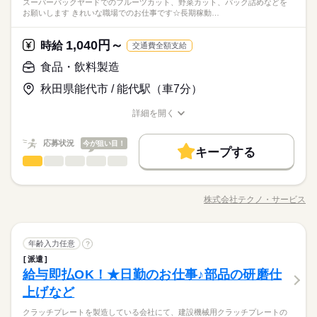
※表記のうち実働4時間から6時間で相談可能です。
給与即払いサービスは就業状況によって利用できないケースが
スーパーバックヤードでのフルーツカット、野菜カット、パック詰めなどを
制服あり
日払い
週払い
禁煙・分煙
バイク自転車
備のきれいな職場でのお仕事です☆嬉しい交通費全額支給あ
続きを読む
未経験者大歓迎
しずか
にぎやか
職場の様子
お願いします きれいな職場でのお仕事です☆長期稼動…
ございます。詳細はオペレーターまでお問い合わせください。
り！ ●履歴書不要●車通勤・バイク通勤OK ■有給休暇■社会保険
フリーター、主婦・主夫歓迎
車OK
派遣活躍中
少人数
英語不要
その他
業界
完備■退職金制度■お友達紹介キャンペーン実施中 ■登録方法：
休日・休暇
履歴書不要・ご自宅でもできる簡単オンライン登録がオススメ
1,040円～
応募資格
時給
交通費全額支給
お仕事の特徴
時給 1,040円～
給与
シフト勤務
35カ国以上の方々が当社を通じ就業中。毎月100人以上お仕事ス
食品・飲料製造
詳しい募集要項をすべて見る
※4週で4日以上お休みあり
基本特徴
タート！
◆即払いサービスあり ＼ 働いた分を早めにGET！ ／ 働いた分
給与即払いサービスは就業状況によって利用できないケースが
秋田県能代市 / 能代駅（車7分）
未経験者大歓迎
の給与の一部を、給料日前に受け取れます。 スマホでカンタン
未経験OK
新卒・第二
20代活躍
30代活躍
40代活躍
ございます。詳細はオペレーターまでお問い合わせください。
フリーター、主婦・主夫歓迎
申請！ 給料日前にお金が必要な時や、急な出費がある時も安心
応募する
50代活躍
60代歓迎
詳細を開く
です。 ※最短5日後から受け取り可能 ※給与は原則【月末締め
職種/応募資格
お仕事の特徴
給与/時間/休日
／翌月25日払い】 ※当社規定あり 交通費全額支給
続きを読む
募集条件
続きを読む
時給 1,040円～
給与
応募状況
今が狙い目！
詳しい募集要項をすべて見る
キープする
交通費
勤務地固定
履歴書不要
WEB登録
基本特徴
食品・飲料製造
◆即払いサービスあり ＼ 働いた分を早めにGET！ ／ 働いた分
職種
男性
女性
男女の割合
長期
期間・時間
未経験OK
新卒・第二
20代活躍
30代活躍
40代活躍
就業時間・曜日
の給与の一部を、給料日前に受け取れます。 スマホでカンタン
スーパーバックヤードでのフルーツカット、野菜カット、パッ
申請！ 給料日前にお金が必要な時や、急な出費がある時も安心
【1】08：00～12：00
残10未満
残20未満
1日4h以下
1日7h以下
50代活躍
60代歓迎
ク詰めなどをお願いします。 ☆きれいな職場でのお仕事です☆
応募する
です。 ※最短5日後から受け取り可能 ※給与は原則【月末締め
株式会社テクノ・サービス
ひとりで
みんなで
仕事の仕方
【2】08：00～15：00
職種/応募資格
お仕事の特徴
給与/時間/休日
長期稼動のチャンスもありますよ！！幅広い年齢層も活躍
募集条件
交通費
勤務地固定
履歴書不要
WEB登録
／翌月25日払い】 ※当社規定あり 交通費全額支給
続きを読む
続きを読む
働き方・環境
※表記のうち実働4時間から6時間で相談可能です。
続きを読む
中！！ 腰を据えて安定して働きたいアナタにピッタリ☆時間短
就業時間・曜日
めのお仕事です♪扶養内ご相談ください♪ ●履歴書不要●車通勤・
ブランクOK
産休・育休
社会保険制度
研修制度
続きを読む
しずか
にぎやか
職場の様子
残10未満
残20未満
1日4h以下
1日7h以下
食品・飲料製造
職種
バイク通勤OK ■退職金制度■有給■社保完備■お友達紹介キャン
年齢入力任意
?
男性
女性
男女の割合
制服あり
日払い
週払い
禁煙・分煙
バイク自転車
長期
期間・時間
その他
業界
働き方・環境
休日・休暇
ペーン実施中！ ■登録方法：履歴書不要・ご自宅でもできる簡単
派遣
スーパーバックヤードでのフルーツカット、野菜カット、パッ
オンライン登録がオススメ
車OK
派遣活躍中
英語不要
給与即払OK！★日勤のお仕事♪部品の研磨仕
【1】08：00～12：00
応募資格
ブランクOK
産休・育休
社会保険制度
研修制度
ク詰めなどをお願いします。 ☆きれいな職場でのお仕事です☆
シフト勤務 週４～５回応相談。
ひとりで
みんなで
仕事の仕方
【2】08：00～15：00
長期稼動のチャンスもありますよ！！幅広い年齢層も活躍
上げなど
未経験者歓迎
制服あり
日払い
週払い
禁煙・分煙
バイク自転車
続きを読む
※表記のうち実働4時間から6時間で相談可能です。
中！！ 腰を据えて安定して働きたいアナタにピッタリ☆時間短
フリーター、主婦・主夫歓迎
※給与即払いサービスは就業状況によって利用できないケース
クラッチプレートを製造している会社にて、建設機械用クラッチプレートの
車OK
派遣活躍中
英語不要
めのお仕事です♪扶養内ご相談ください♪ ●履歴書不要●車通勤・
続きを読む