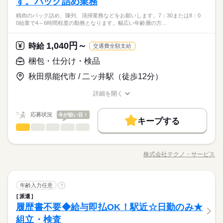
す。パック詰め業務
資格不問・未経験OK
続きを読む
【3】23：00～07：30
社員食堂
派遣活躍中
英語不要
希望の方にもオススメ。30代、40代くらいの方々が活躍中。ご
フリーター、主婦・主夫歓迎
※表記のうち実働7時間45分です。
給与即払いサービスは就業状況によって利用できないケースが
精肉のパック詰め、陳列、清掃業務などをお願いします。7：30または8：0
応募お待ちしております。 ●履歴書不要●車通勤OK ■有給休暇■
続きを読む
35カ国以上の方々が当社を通じ就業中。毎月100人以上お仕事ス
しずか
にぎやか
職場の様子
0始業で4～6時間程度の勤務となります。幅広い年齢層の方…
ございます。詳細はオペレーターまでお問合せください。
社会保険完備■退職金制度■お友達紹介キャンペーン実施中 ■登
タート！
その他
業界
録方法：履歴書不要・ご自宅でもできる簡単オンライン登録が
土曜 日曜 祝日
休日・休暇
オススメ
1,040円～
応募資格
時給
交通費全額支給
お仕事の特徴
時給 1,050円～
給与
土日祝（企業カレンダー有り）
資格不問・未経験OK
梱包・仕分け・検品
詳しい募集要項をすべて見る
基本特徴
フリーター、主婦・主夫歓迎
◆即払いサービスあり ＼ 働いた分を早めにGET！ ／ 働いた分
給与即払いサービスは就業状況によって利用できないケースが
秋田県能代市 / 二ッ井駅（徒歩12分）
35カ国以上の方々が当社を通じ就業中。毎月100人以上お仕事ス
の給与の一部を、給料日前に受け取れます。 スマホでカンタン
未経験OK
新卒・第二
20代活躍
30代活躍
40代活躍
ございます。詳細はオペレーターまでお問合せください。
タート！
申請！ 給料日前にお金が必要な時や、急な出費がある時も安心
応募する
50代活躍
詳細を開く
です。 ※最短5日後から受け取り可能 ※給与は原則【月末締め
職種/応募資格
お仕事の特徴
給与/時間/休日
／翌月25日払い】 ※当社規定あり 交通費全額支給
続きを読む
募集条件
続きを読む
時給 1,050円～
給与
応募状況
今が狙い目！
詳しい募集要項をすべて見る
キープする
交通費
勤務地固定
履歴書不要
WEB登録
基本特徴
梱包・仕分け・検品
◆即払いサービスあり ＼ 働いた分を早めにGET！ ／ 働いた分
職種
男性
女性
男女の割合
長期
期間・時間
未経験OK
新卒・第二
20代活躍
30代活躍
40代活躍
就業時間・曜日
の給与の一部を、給料日前に受け取れます。 スマホでカンタン
精肉のパック詰め、陳列、清掃業務などをお願いします。 7：30
申請！ 給料日前にお金が必要な時や、急な出費がある時も安心
【1】08：15～17：30
残10未満
残20未満
50代活躍
または8：00始業で4～6時間程度の勤務となります。幅広い年齢
応募する
です。 ※最短5日後から受け取り可能 ※給与は原則【月末締め
株式会社テクノ・サービス
ひとりで
みんなで
仕事の仕方
※表記のうち実働8時間です。
職種/応募資格
お仕事の特徴
給与/時間/休日
層の方が活躍しています。 車・バイク・自転車通勤OK。長期勤
募集条件
交通費
勤務地固定
履歴書不要
WEB登録
／翌月25日払い】 ※当社規定あり 交通費全額支給
続きを読む
続きを読む
働き方・環境
続きを読む
務歓迎♪腰を据えて働きたい方にぴったりの環境です！ ●履歴書
就業時間・曜日
働き方・環境
残10未満
残20未満
不要●車通勤・バイク通勤OK ■有給休暇■社会保険完備■退職金
ブランクOK
産休・育休
社会保険制度
研修制度
続きを読む
しずか
にぎやか
職場の様子
梱包・仕分け・検品
職種
ブランクOK
土曜 日曜
産休・育休
社会保険制度
研修制度
休日・休暇
制度■お友達紹介キャンペーン実施中 ■登録方法：履歴書不要・
年齢入力任意
?
男性
女性
男女の割合
制服あり
日払い
週払い
禁煙・分煙
車OK
長期
期間・時間
その他
業界
ご自宅でもできる簡単オンライン登録がオススメ
派遣
精肉のパック詰め、陳列、清掃業務などをお願いします。 7：30
土日（企業カレンダー有り）
制服あり
日払い
週払い
禁煙・分煙
車OK
派遣活躍中
英語不要
履歴書不要◆給与即払OK！駅近☆日勤のみ★
【1】08：15～17：30
応募資格
または8：00始業で4～6時間程度の勤務となります。幅広い年齢
派遣活躍中
英語不要
ひとりで
みんなで
仕事の仕方
※表記のうち実働8時間です。
層の方が活躍しています。 車・バイク・自転車通勤OK。長期勤
組立・検査
資格不問・未経験OK
続きを読む