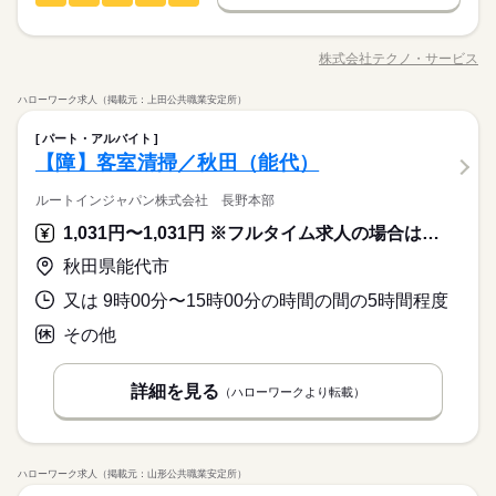
ひとりで
みんなで
仕事の仕方
長期
期間・時間
新卒・第二
20代活躍
30代活躍
40代活躍
50代活躍
就業時間・曜日
の給与の一部を、給料日前に受け取れます。 スマホでカンタン
「カンタンなお仕事からはじめていきたい」 「久しぶりに働き
申請！ 給料日前にお金が必要な時や、急な出費がある時も安心
【1】08：00～12：00
残10未満
残20未満
1日4h以下
1日7h以下
60代歓迎
にでるから不安…」 そんな方には おかしの”箱詰め”や”仕分け”の
応募する
です。 ※最短5日後から受け取り可能 ※給与は原則【月末締め
株式会社テクノ・サービス
しずか
にぎやか
職場の様子
【2】08：00～15：00
職種/応募資格
お仕事の特徴
給与/時間/休日
お仕事が オススメです！ 軽いものをメインに扱うので 体への負
募集条件
交通費
勤務地固定
履歴書不要
WEB登録
／翌月25日払い】 ※当社規定あり 交通費全額支給
続きを読む
働き方・環境
※表記のうち実働4時間から6時間で相談可能です。
続きを読む
担は少なめ。 作業は同じことを繰り返し行うので 未経験からで
就業時間・曜日
ハローワーク求人（掲載元：上田公共職業安定所）
もすぐにできるようになりますよ。 ＜その他にも…＞ ●商品の
ブランクOK
産休・育休
社会保険制度
研修制度
続きを読む
残10未満
残20未満
1日4h以下
1日7h以下
梱包・仕分け・検品
その他
業界
職種
検品・チェック ●梱包・ピッキング ●食品の盛り付け・トッピン
ひとりで
みんなで
仕事の仕方
パート・アルバイト
制服あり
日払い
週払い
禁煙・分煙
バイク自転車
長期
期間・時間
働き方・環境
休日・休暇
グ ●部品の組み立て・加工 など アナタの希望に合ったお仕事
「カンタンなお仕事からはじめていきたい」 「久しぶりに働き
【障】客室清掃／秋田（能代）
を お探しします！ 「自宅の近く」「座り作業」など なんでもご
車OK
派遣活躍中
少人数
英語不要
【1】08：00～12：00
応募資格
ブランクOK
産休・育休
社会保険制度
研修制度
にでるから不安…」 そんな方には おかしの”箱詰め”や”仕分け”の
シフト勤務 週４～５回、休日応相談。
相談ください。 まずはお気軽にご応募ください。
しずか
にぎやか
職場の様子
【2】08：00～15：00
お仕事が オススメです！ 軽いものをメインに扱うので 体への負
ルートインジャパン株式会社 長野本部
◆未経験大歓迎！ ◆フリーターさん、主婦（夫）さん大歓迎！
制服あり
日払い
週払い
禁煙・分煙
バイク自転車
※表記のうち実働4時間から6時間で相談可能です。
担は少なめ。 作業は同じことを繰り返し行うので 未経験からで
豊富なお仕事の中から、ピッタリのお仕事をご案内します。
◆男女スタッフ活躍中！ 経験を活かしたい方も大歓迎！ お持ち
1,031円〜1,031円 ※フルタイム求人の場合は月額（換算額）、パート求人の場合は時間額を表示しています。
車OK
派遣活躍中
少人数
英語不要
もすぐにできるようになりますよ。 ＜その他にも…＞ ●商品の
続きを読む
もちろん未経験OKのカンタン軽作業のお仕事がほとんどですよ
の免許・資格を活かした お仕事を紹介いたします！ 20代～50代
その他
業界
検品・チェック ●梱包・ピッキング ●食品の盛り付け・トッピン
（座り仕事もアリ！力仕事ナシ！）♪
と幅広い年齢の方が、 様々な職場で活躍中です！ ※お仕事の掛
秋田県能代市
休日・休暇
グ ●部品の組み立て・加工 など アナタの希望に合ったお仕事
け持ち（Wワーク）不可
続きを読む
を お探しします！ 「自宅の近く」「座り作業」など なんでもご
又は 9時00分〜15時00分の時間の間の5時間程度
応募資格
シフト勤務 週４～５回、休日応相談。
相談ください。 まずはお気軽にご応募ください。
お仕事の特徴
◆未経験大歓迎！ ◆フリーターさん、主婦（夫）さん大歓迎！
その他
時給 1,050円～1,250円
給与
豊富なお仕事の中から、ピッタリのお仕事をご案内します。
◆男女スタッフ活躍中！ 経験を活かしたい方も大歓迎！ お持ち
基本特徴
詳しい募集要項をすべて見る
もちろん未経験OKのカンタン軽作業のお仕事がほとんどですよ
の免許・資格を活かした お仕事を紹介いたします！ 20代～50代
◆即払いサービスあり ＼ 働いた分を早めにGET！ ／ 働いた分
未経験OK
新卒・第二
20代活躍
30代活躍
40代活躍
（座り仕事もアリ！力仕事ナシ！）♪
詳細を見る
と幅広い年齢の方が、 様々な職場で活躍中です！ ※お仕事の掛
（ハローワークより転載）
の給与の一部を、給料日前に受け取れます。 スマホでカンタン
け持ち（Wワーク）不可
50代活躍
続きを読む
申請！ 給料日前にお金が必要な時や、急な出費がある時も安心
応募する
です。 ※最短5日後から受け取り可能 ※給与は原則【月末締め
募集条件
続きを読む
／翌月25日払い】 ※当社規定あり ◆深夜手当アリ 22時～翌5
続きを読む
大量募集
時給 1,050円～1,250円
交通費
即日スタート
勤務地固定
給与
時に働いた場合は時給25％UP ◆残業代支給 勤務時間が8hを超
ハローワーク求人（掲載元：山形公共職業安定所）
基本特徴
詳しい募集要項をすべて見る
えている場合は時給25％UP ※試用期間ナシ