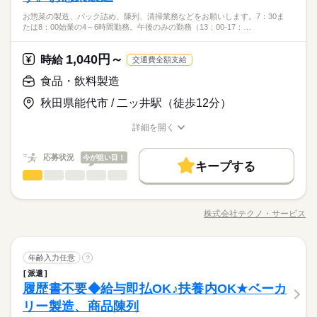
担は少なめ。 作業は同じことを繰り返し行うので 未経験からで
豊富なお仕事の中から、ピッタリのお仕事をご案内します。
◆男女スタッフ活躍中！ 経験を活かしたい方も大歓迎！ お持ち
お惣菜の製造、パック詰め、陳列、清掃業務などをお願いします。7：30ま
もすぐにできるようになりますよ。 ＜その他にも…＞ ●商品の
続きを読む
もちろん未経験OKのカンタン軽作業のお仕事がほとんどですよ
の免許・資格を活かした お仕事を紹介いたします！ 20代～50代
たは8：00始業の4～6時間勤務。午後のみの勤務（13：00-17：…
その他
業界
検品・チェック ●梱包・ピッキング ●食品の盛り付け・トッピン
（座り仕事もアリ！力仕事ナシ！）♪
と幅広い年齢の方が、 様々な職場で活躍中です！ ※お仕事の掛
グ ●部品の組み立て・加工 など アナタの希望に合ったお仕事
け持ち（Wワーク）不可
続きを読む
を お探しします！ 「自宅の近く」「座り作業」など なんでもご
1,040円～
応募資格
時給
交通費全額支給
相談ください。 まずはお気軽にご応募ください。
お仕事の特徴
◆未経験大歓迎！ ◆フリーターさん、主婦（夫）さん大歓迎！
食品・飲料製造
時給 1,050円～1,250円
給与
豊富なお仕事の中から、ピッタリのお仕事をご案内します。
◆男女スタッフ活躍中！ 経験を活かしたい方も大歓迎！ お持ち
基本特徴
詳しい募集要項をすべて見る
もちろん未経験OKのカンタン軽作業のお仕事がほとんどですよ
秋田県能代市 / 二ッ井駅（徒歩12分）
の免許・資格を活かした お仕事を紹介いたします！ 20代～50代
◆即払いサービスあり ＼ 働いた分を早めにGET！ ／ 働いた分
未経験OK
新卒・第二
20代活躍
30代活躍
40代活躍
（座り仕事もアリ！力仕事ナシ！）♪
と幅広い年齢の方が、 様々な職場で活躍中です！ ※お仕事の掛
の給与の一部を、給料日前に受け取れます。 スマホでカンタン
詳細を開く
け持ち（Wワーク）不可
50代活躍
続きを読む
申請！ 給料日前にお金が必要な時や、急な出費がある時も安心
職種/応募資格
お仕事の特徴
給与/時間/休日
応募する
です。 ※最短5日後から受け取り可能 ※給与は原則【月末締め
募集条件
続きを読む
／翌月25日払い】 ※当社規定あり ◆深夜手当アリ 22時～翌5
続きを読む
応募状況
今が狙い目！
キープする
大量募集
時給 1,050円～1,250円
交通費
即日スタート
勤務地固定
給与
時に働いた場合は時給25％UP ◆残業代支給 勤務時間が8hを超
基本特徴
食品・飲料製造
職種
詳しい募集要項をすべて見る
男性
女性
男女の割合
えている場合は時給25％UP ※試用期間ナシ
◆即払いサービスあり ＼ 働いた分を早めにGET！ ／ 働いた分
主婦・主夫
履歴書不要
WEB登録
未経験OK
新卒・第二
20代活躍
30代活躍
40代活躍
お惣菜の製造、パック詰め、陳列、清掃業務などをお願いしま
3ヵ月以上
期間・時間
の給与の一部を、給料日前に受け取れます。 スマホでカンタン
す。 7：30または8：00始業の4～6時間勤務。午後のみの勤務
50代活躍
就業時間・曜日
申請！ 給料日前にお金が必要な時や、急な出費がある時も安心
株式会社テクノ・サービス
ひとりで
みんなで
仕事の仕方
【勤務時間例】 8：00-16：00／9：00-17：00／10：00-19：00
職種/応募資格
お仕事の特徴
給与/時間/休日
（13：00-17：00）もOKです。車・バイク・自転車通勤OK。 幅
応募する
募集条件
です。 ※最短5日後から受け取り可能 ※給与は原則【月末締め
続きを読む
残業なし
10時～出社
17時～出社
土日祝休
／ 6：00-15：00／17：30-翌2：30／20：00-翌5：15 など多数！
広い年齢層が活躍中。長期勤務歓迎♪腰を据えて働きたい方にぴ
続きを読む
／翌月25日払い】 ※当社規定あり ◆深夜手当アリ 22時～翌5
続きを読む
大量募集
交通費
即日スタート
勤務地固定
※「日勤or夜勤のみ」「長期で働きたい」「土日休み」「残業少
ったりの環境です！ ●履歴書不要●車通勤・バイク通勤OK ■有給
続きを読む
平日休み
しずか
にぎやか
職場の様子
時に働いた場合は時給25％UP ◆残業代支給 勤務時間が8hを超
なめ」など、あなたのご希望を教えて下さい！ ※ご応募のタイ
食品・飲料製造
職種
休暇■社会保険完備■退職金制度■お友達紹介キャンペーン実施中
年齢入力任意
?
主婦・主夫
履歴書不要
WEB登録
男性
女性
男女の割合
えている場合は時給25％UP ※試用期間ナシ
その他
ミングによっては、ご希望のお仕事が定員に達している場合が
業界
続きを読む
働き方・環境
■登録方法：履歴書不要・ご自宅でもできる簡単オンライン登録
派遣
就業時間・曜日
お惣菜の製造、パック詰め、陳列、清掃業務などをお願いしま
3ヵ月以上
期間・時間
あります。 その際は、ご希望に沿う他のお仕事を並行してご案
がオススメ
履歴書不要◆給与即払OK♪扶養内OK★ベーカ
応募資格
大手企業
ブランクOK
産休・育休
社会保険制度
す。 7：30または8：00始業の4～6時間勤務。午後のみの勤務
残業なし
10時～出社
17時～出社
土日祝休
内致します。
ひとりで
みんなで
仕事の仕方
【勤務時間例】 8：00-16：00／9：00-17：00／10：00-19：00
（13：00-17：00）もOKです。車・バイク・自転車通勤OK。 幅
リー製造、商品陳列
資格不問・未経験OK
日払い
週払い
禁煙・分煙
バイク自転車
車OK
休日・休暇
続きを読む
／ 6：00-15：00／17：30-翌2：30／20：00-翌5：15 など多数！
平日休み
広い年齢層が活躍中。長期勤務歓迎♪腰を据えて働きたい方にぴ