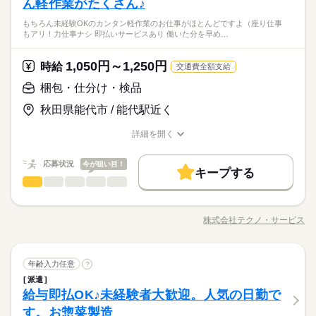
ん軽作業がたくさん♪
もちろん未経験OKのカンタン軽作業のお仕事がほとんどですよ（座り仕事
もアリ！力仕事ナシ 即払いサービスあり 働いた分を早め…
1,050円～1,250円
時給
交通費全額支給
梱包・仕分け・検品
秋田県能代市 / 能代駅近く
詳細を開く
職種/応募資格
お仕事の特徴
給与/時間/休日
応募状況
今が狙い目！
キープする
梱包・仕分け・検品
職種
ひとりで
みんなで
仕事の仕方
「カンタンなお仕事からはじめていきたい」 「久しぶりに働き
にでるから不安…」 そんな方には おかしの”箱詰め”や”仕分け”の
株式会社テクノ・サービス
しずか
にぎやか
職場の様子
職種/応募資格
お仕事の特徴
給与/時間/休日
お仕事が オススメです！ 軽いものをメインに扱うので 体への負
担は少なめ。 作業は同じことを繰り返し行うので 未経験からで
もすぐにできるようになりますよ。 ＜その他にも…＞ ●商品の
続きを読む
梱包・仕分け・検品
その他
業界
職種
検品・チェック ●梱包・ピッキング ●食品の盛り付け・トッピン
年齢入力任意
?
ひとりで
みんなで
仕事の仕方
グ ●部品の組み立て・加工 など アナタの希望に合ったお仕事
派遣
「カンタンなお仕事からはじめていきたい」 「久しぶりに働き
を お探しします！ 「自宅の近く」「座り作業」など なんでもご
給与即払OK♪未経験者大歓迎。人気の日勤で
応募資格
にでるから不安…」 そんな方には おかしの”箱詰め”や”仕分け”の
相談ください。 まずはお気軽にご応募ください。
しずか
にぎやか
職場の様子
お仕事が オススメです！ 軽いものをメインに扱うので 体への負
す。お惣菜製造
◆未経験大歓迎！ ◆フリーターさん、主婦（夫）さん大歓迎！