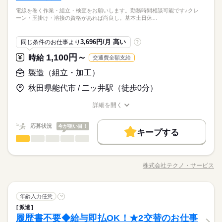
務歓迎♪腰を据えて働きたい方にぴったりの環境です！ ●履歴書
フリーター、主婦・主夫歓迎
給与即払いOK！ただし就業状況によりご利用いただけない場合
電線を巻く作業・組立・検査をお願いします。勤務時間相談可能です♪クレ
不要●車通勤・バイク通勤OK ■有給休暇■社会保険完備■退職金
続きを読む
35カ国以上の方々が当社を通じ就業中。毎月100人以上お仕事ス
しずか
にぎやか
職場の様子
ーン・玉掛け・溶接の資格があれば尚良し。基本土日休…
があります。詳細はオペレーターへお問い合わせください。
土曜 日曜
休日・休暇
制度■お友達紹介キャンペーン実施中 ■登録方法：履歴書不要・
タート！
その他
業界
ご自宅でもできる簡単オンライン登録がオススメ
土日（企業カレンダー有り）
応募資格
3,696円/月 高い
同じ条件のお仕事より
?
お仕事の特徴
時給 1,040円～
給与
資格不問・未経験OK
1,100円～
詳しい募集要項をすべて見る
時給
交通費全額支給
基本特徴
フリーター、主婦・主夫歓迎
◆即払いサービスあり ＼ 働いた分を早めにGET！ ／ 働いた分
給与即払いOK！ただし就業状況によりご利用いただけない場合
35カ国以上の方々が当社を通じ就業中。毎月100人以上お仕事ス
製造（組立・加工）
の給与の一部を、給料日前に受け取れます。 スマホでカンタン
未経験OK
新卒・第二
20代活躍
30代活躍
40代活躍
があります。詳細はオペレーターへお問い合わせください。
タート！
申請！ 給料日前にお金が必要な時や、急な出費がある時も安心
応募する
秋田県能代市 / 二ッ井駅（徒歩0分）
50代活躍
60代歓迎
です。 ※最短5日後から受け取り可能 ※給与は原則【月末締め
／翌月25日払い】 ※当社規定あり 交通費全額支給
続きを読む
募集条件
続きを読む
詳細を開く
時給 1,040円～
給与
職種/応募資格
お仕事の特徴
給与/時間/休日
詳しい募集要項をすべて見る
交通費
勤務地固定
履歴書不要
WEB登録
基本特徴
◆即払いサービスあり ＼ 働いた分を早めにGET！ ／ 働いた分
応募状況
今が狙い目！
長期
期間・時間
未経験OK
新卒・第二
20代活躍
30代活躍
40代活躍
就業時間・曜日
の給与の一部を、給料日前に受け取れます。 スマホでカンタン
キープする
製造（組立・加工）
職種
申請！ 給料日前にお金が必要な時や、急な出費がある時も安心
男性
女性
【1】08：00～12：00
男女の割合
残10未満
残20未満
1日4h以下
1日7h以下
50代活躍
60代歓迎
応募する
です。 ※最短5日後から受け取り可能 ※給与は原則【月末締め
【2】08：00～15：00
電線を巻く作業・組立・検査をお願いします。 勤務時間相談可
募集条件
交通費
勤務地固定
履歴書不要
WEB登録
シフト勤務
／翌月25日払い】 ※当社規定あり 交通費全額支給
続きを読む
※表記のうち実働4時間から6時間でご相談可能です。
続きを読む
能です♪クレーン・玉掛け・溶接の資格があれば尚良し。基本土
就業時間・曜日
株式会社テクノ・サービス
ひとりで
みんなで
仕事の仕方
職種/応募資格
お仕事の特徴
給与/時間/休日
日休み♪ 20代・30代の方が活躍中の職場。小休憩あり◎気分転
働き方・環境
続きを読む
残10未満
残20未満
1日4h以下
1日7h以下
換しながら、落ち着いて働けます♪ ●履歴書不要●車通勤OK ■有
ブランクOK
産休・育休
社会保険制度
研修制度
長期
期間・時間
給休暇■社会保険完備■退職金制度■お友達紹介キャンペーン実施
続きを読む
休日・休暇
しずか
にぎやか
シフト勤務
職場の様子
製造（組立・加工）
職種
中 ■登録方法：履歴書不要・ご自宅でもできる簡単オンライン登
年齢入力任意
?
制服あり
日払い
週払い
禁煙・分煙
バイク自転車
男性
女性
【1】08：00～12：00
男女の割合
働き方・環境
シフト勤務
その他
業界
録がオススメ
派遣
【2】08：00～15：00
電線を巻く作業・組立・検査をお願いします。 勤務時間相談可
※4週で4日以上お休みあり
車OK
派遣活躍中
少人数
英語不要
ブランクOK
産休・育休
社会保険制度
研修制度
履歴書不要◆給与即払OK！★2交替のお仕事
応募資格
※表記のうち実働4時間から6時間でご相談可能です。
能です♪クレーン・玉掛け・溶接の資格があれば尚良し。基本土