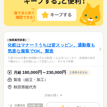
要・ご自宅でもできる簡単オンライン登録がオススメ
応募資格
研磨などマシンオペレーター業務をお願いします。 製品を研磨
ひとりで
みんなで
仕事の仕方
機にセットし、取り出して目視検査を行うお仕事です☆製品は
資格不問・未経験OK
続きを読む
厚さ2cm、直径50cm程でそれほど大きくはありません！ お財布
土曜 日曜
休日・休暇
フリーター、主婦・主夫歓迎
※給与即払いサービスは就業状況によって利用できないケース
に嬉しい交通費支給あり！幅広い年齢層の方が活躍中です☆ ●履
続きを読む
しずか
にぎやか
職場の様子
土日（企業カレンダー有り）
がございます。詳細はオペレーターまでお問合せください。
歴書不要●車通勤・バイク通勤OK ■有給休暇■社会保険完備■退
メーカー関連
業界
職金制度■お友達紹介キャンペーン実施中 ■登録方法：履歴書不
時給 1,200円～
給与
要・ご自宅でもできる簡単オンライン登録がオススメ
詳しい募集要項をすべて見る
応募資格
◆即払いサービスあり ＼ 働いた分を早めにGET！ ／ 働いた分
お仕事の特徴
資格不問・未経験OK
の給与の一部を、給料日前に受け取れます。 スマホでカンタン
無期雇用派遣
?
基本特徴
フリーター、主婦・主夫歓迎
申請！ 給料日前にお金が必要な時や、急な出費がある時も安心
※給与即払いサービスは就業状況によって利用できないケース
化粧はマナー？うちは皆スッピン。通勤着も
応募する
です。 ※最短5日後から受け取り可能 ※給与は原則【月末締め
未経験OK
新卒・第二
20代活躍
30代活躍
40代活躍
がございます。詳細はオペレーターまでお問合せください。
気楽な服装でOK。製造
／翌月25日払い】 ※当社規定あり 交通費全額支給※22～5時は
続きを読む
50代活躍
時給 1,200円～
給与
深夜割増がついて時給1500円
詳しい募集要項をすべて見る
工場でのお仕事が未経験の方も大歓迎 こんな方にピッタリ・自然体の自分
募集条件
続きを読む
◆即払いサービスあり ＼ 働いた分を早めにGET！ ／ 働いた分
で働きたい・正社員になって安定したい・モクモク作業…
長期
期間・時間
の給与の一部を、給料日前に受け取れます。 スマホでカンタン
交通費
勤務地固定
履歴書不要
WEB登録
基本特徴
申請！ 給料日前にお金が必要な時や、急な出費がある時も安心
【1】08：00～17：00
180,000円～230,000円
月給
応募する
交通費全額支給
未経験OK
新卒・第二
20代活躍
30代活躍
40代活躍
就業時間・曜日
です。 ※最短5日後から受け取り可能 ※給与は原則【月末締め
【2】20：00～05：00
／翌月25日払い】 ※当社規定あり 交通費全額支給※22～5時は
続きを読む
製造（組立・加工）
※表記のうち実働8時間です。
残20以上
50代活躍
深夜割増がついて時給1500円
募集条件
交通費
勤務地固定
履歴書不要
WEB登録
秋田県能代市
働き方・環境
続きを読む
就業時間・曜日
働き方・環境
残20以上
長期
期間・時間
日曜 祝日
休日・休暇
ブランクOK
産休・育休
社会保険制度
研修制度
詳細を開く
ブランクOK
産休・育休
社会保険制度
研修制度
職種/応募資格
お仕事の特徴
給与/時間/休日
【1】08：00～17：00
土日祝（企業カレンダー有り） 土曜は月１‐２回程度出勤あり
制服あり
日払い
週払い
禁煙・分煙
バイク自転車
【2】20：00～05：00
制服あり
日払い
週払い
禁煙・分煙
バイク自転車
応募状況
今が狙い目！