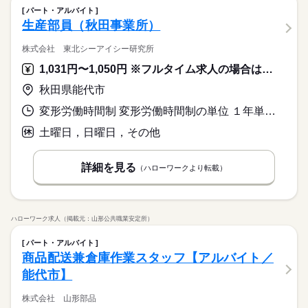
◆即払いサービスあり ＼ 働いた分を早めにGET！ ／ 働いた分
主婦・主夫
履歴書不要
WEB登録
未経験OK
新卒・第二
20代活躍
30代活躍
40代活躍
パート・アルバイト
3ヵ月以上
期間・時間
の給与の一部を、給料日前に受け取れます。 スマホでカンタン
生産部員（秋田事業所）
50代活躍
就業時間・曜日
申請！ 給料日前にお金が必要な時や、急な出費がある時も安心
【勤務時間例】 8：00-16：00／9：00-17：00／10：00-19：00
応募する
募集条件
です。 ※最短5日後から受け取り可能 ※給与は原則【月末締め
残業なし
10時～出社
17時～出社
土日祝休
／ 6：00-15：00／17：30-翌2：30／20：00-翌5：15 など多数！
続きを読む
株式会社 東北シーアイシー研究所
／翌月25日払い】 ※当社規定あり ◆深夜手当アリ 22時～翌5
続きを読む
大量募集
交通費
即日スタート
勤務地固定
※「日勤or夜勤のみ」「長期で働きたい」「土日休み」「残業少
平日休み
時に働いた場合は時給25％UP ◆残業代支給 勤務時間が8hを超
1,031円〜1,050円 ※フルタイム求人の場合は月額（換算額）、パート求人の場合は時間額を表示しています。
なめ」など、あなたのご希望を教えて下さい！ ※ご応募のタイ
主婦・主夫
履歴書不要
WEB登録
えている場合は時給25％UP ※試用期間ナシ
ミングによっては、ご希望のお仕事が定員に達している場合が
続きを読む
働き方・環境
就業時間・曜日
秋田県能代市
3ヵ月以上
期間・時間
あります。 その際は、ご希望に沿う他のお仕事を並行してご案
大手企業
ブランクOK
産休・育休
社会保険制度
残業なし
10時～出社
17時～出社
土日祝休
内致します。
変形労働時間制 変形労働時間制の単位 １年単位 就業時間１ 9時00分〜16時00分 就業時間に関する特記事項 就業時間および時間については、個別相談に応じます。
【勤務時間例】 8：00-16：00／9：00-17：00／10：00-19：00
日払い
週払い
禁煙・分煙
バイク自転車
車OK
休日・休暇
／ 6：00-15：00／17：30-翌2：30／20：00-翌5：15 など多数！
平日休み
土曜日，日曜日，その他
※「日勤or夜勤のみ」「長期で働きたい」「土日休み」「残業少
働き方・環境
派遣活躍中
ルーティン
PC不要
電話なし
土日休み案件多数！
なめ」など、あなたのご希望を教えて下さい！ ※ご応募のタイ
大手企業
ブランクOK
産休・育休
社会保険制度
ミングによっては、ご希望のお仕事が定員に達している場合が
続きを読む
詳細を見る
（ハローワークより転載）
あります。 その際は、ご希望に沿う他のお仕事を並行してご案
日払い
週払い
禁煙・分煙
バイク自転車
車OK
内致します。
派遣活躍中
ルーティン
PC不要
電話なし
休日・休暇
ハローワーク求人（掲載元：山形公共職業安定所）
土日休み案件多数！
パート・アルバイト
商品配送兼倉庫作業スタッフ【アルバイト／
能代市】
株式会社 山形部品