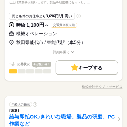
しずか
にぎやか
職場の様子
仕上げ業務をお願いします。製品を研磨機にセットし、…
がございます。詳細はオペレーターまでお問合せください。
バイク通勤OK ■退職金制度■有給■社保完備■お友達紹介キャン
その他
業界
休日・休暇
ペーン実施中！ ■登録方法：履歴書不要・ご自宅でもできる簡単
時給 1,040円～
給与
オンライン登録がオススメ
詳しい募集要項をすべて見る
応募資格
3,696円/月 高い
同じ条件のお仕事より
?
シフト勤務 週４～５回応相談。
◆即払いサービスあり ＼ 働いた分を早めにGET！ ／ 働いた分
お仕事の特徴
未経験者歓迎
の給与の一部を、給料日前に受け取れます。 スマホでカンタン
1,100円～
時給
交通費全額支給
基本特徴
フリーター、主婦・主夫歓迎
申請！ 給料日前にお金が必要な時や、急な出費がある時も安心
※給与即払いサービスは就業状況によって利用できないケース
応募する
機械オペレーション
です。 ※最短5日後から受け取り可能 ※給与は原則【月末締め
新卒・第二
20代活躍
30代活躍
40代活躍
50代活躍
がございます。詳細はオペレーターまでお問合せください。
／翌月25日払い】 ※当社規定あり 交通費全額支給
続きを読む
秋田県能代市 / 東能代駅（車5分）
60代歓迎
時給 1,040円～
給与
詳しい募集要項をすべて見る
募集条件
続きを読む
◆即払いサービスあり ＼ 働いた分を早めにGET！ ／ 働いた分
詳細を開く
3ヵ月以上
期間・時間
職種/応募資格
お仕事の特徴
給与/時間/休日
の給与の一部を、給料日前に受け取れます。 スマホでカンタン
交通費
勤務地固定
履歴書不要
WEB登録
基本特徴
申請！ 給料日前にお金が必要な時や、急な出費がある時も安心
【1】12：00～19：00
応募状況
応募する
今が狙い目！
新卒・第二
20代活躍
30代活躍
40代活躍
50代活躍
就業時間・曜日
です。 ※最短5日後から受け取り可能 ※給与は原則【月末締め
キープする
【2】13：00～20：00
機械オペレーション
職種
／翌月25日払い】 ※当社規定あり 交通費全額支給
続きを読む
男性
女性
※表記のうち実働6時間です。
男女の割合
10時～出社
60代歓迎
クラッチプレートを製造している会社にて、建設機械用クラッ
募集条件
交通費
勤務地固定
履歴書不要
WEB登録
働き方・環境
続きを読む
チプレートの仕上げ業務をお願いします。 製品を研磨機にセッ
就業時間・曜日
働き方・環境
株式会社テクノ・サービス
ひとりで
みんなで
仕事の仕方
10時～出社
3ヵ月以上
期間・時間
職種/応募資格
お仕事の特徴
給与/時間/休日
トし、取り出して目視検査を行うお仕事です☆製品は厚さ2cm、
休日・休暇
ブランクOK
産休・育休
社会保険制度
研修制度
続きを読む
直径50cm程でそれほど大きくはありません！ お財布に嬉しい交
ブランクOK
産休・育休
社会保険制度
研修制度
【1】12：00～19：00
シフト休（週休２日）
制服あり
日払い
週払い
禁煙・分煙
バイク自転車
通費支給あり！幅広い年齢層の方が活躍中です☆ ●履歴書不要●
続きを読む
【2】13：00～20：00
しずか
にぎやか
職場の様子
制服あり
日払い
週払い
禁煙・分煙
バイク自転車
機械オペレーション
職種
車通勤・バイク通勤OK ■有給休暇■社会保険完備■退職金制度■
年齢入力任意
?
車OK
派遣活躍中
英語不要
男性
女性
※表記のうち実働6時間です。
男女の割合
メーカー関連
業界
お友達紹介キャンペーン実施中 ■登録方法：履歴書不要・ご自宅
車OK
派遣活躍中
英語不要
派遣
クラッチプレートを製造している会社にて、建設機械用クラッ
でもできる簡単オンライン登録がオススメ
給与即払OK♪きれいな職場。製品の研磨、PC
応募資格
チプレートの仕上げ業務をお願いします。 製品を研磨機にセッ
ひとりで
みんなで
仕事の仕方
トし、取り出して目視検査を行うお仕事です☆製品は厚さ2cm、
休日・休暇
作業など
資格不問・未経験OK
続きを読む