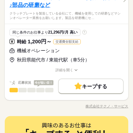
ひとりで
みんなで
仕事の仕方
日休み♪ 20代・30代の方が活躍中の職場。小休憩あり◎気分転
制服あり
日払い
週払い
禁煙・分煙
バイク自転車
♪部品の研磨など
資格不問・未経験OK
続きを読む
換しながら、落ち着いて働けます♪ ●履歴書不要●車通勤OK ■有
フリーター、主婦・主夫歓迎
車OK
派遣活躍中
少人数
英語不要
給与即払いサービスは就業状況によって利用できないケースが
クラッチプレートを製造している会社にて、機械を使用しての研磨などマシ
給休暇■社会保険完備■退職金制度■お友達紹介キャンペーン実施
続きを読む
休日・休暇
35カ国以上の方々が当社を通じ就業中。毎月100人以上お仕事ス
しずか
にぎやか
職場の様子
ンオペレーター業務をお願いします。製品を研磨機にセ…
ございます。詳細はオペレーターまでお問合せください。
中 ■登録方法：履歴書不要・ご自宅でもできる簡単オンライン登
タート！
シフト勤務
その他
業界
録がオススメ
※4週で4日以上お休みあり
応募資格
21,296円/月 高い
同じ条件のお仕事より
?
お仕事の特徴
時給 1,100円～
給与
資格不問・未経験OK
1,200円～
詳しい募集要項をすべて見る
時給
交通費全額支給
基本特徴
フリーター、主婦・主夫歓迎
◆即払いサービスあり ＼ 働いた分を早めにGET！ ／ 働いた分
給与即払いサービスは就業状況によって利用できないケースが
35カ国以上の方々が当社を通じ就業中。毎月100人以上お仕事ス
機械オペレーション
の給与の一部を、給料日前に受け取れます。 スマホでカンタン
未経験OK
新卒・第二
20代活躍
30代活躍
40代活躍
ございます。詳細はオペレーターまでお問合せください。
タート！
申請！ 給料日前にお金が必要な時や、急な出費がある時も安心
応募する
秋田県能代市 / 東能代駅（車5分）
50代活躍
です。 ※最短5日後から受け取り可能 ※給与は原則【月末締め
／翌月25日払い】 ※当社規定あり 交通費全額支給
続きを読む
募集条件
続きを読む
詳細を開く
時給 1,100円～
給与
職種/応募資格
お仕事の特徴
給与/時間/休日
詳しい募集要項をすべて見る
交通費
勤務地固定
履歴書不要
WEB登録
基本特徴
◆即払いサービスあり ＼ 働いた分を早めにGET！ ／ 働いた分
応募状況
今が狙い目！
長期
期間・時間
未経験OK
新卒・第二
20代活躍
30代活躍
40代活躍
就業時間・曜日
の給与の一部を、給料日前に受け取れます。 スマホでカンタン
キープする
機械オペレーション
職種
申請！ 給料日前にお金が必要な時や、急な出費がある時も安心
男性
女性
【1】08：00～17：00
男女の割合
残10未満
残20未満
50代活躍
応募する
です。 ※最短5日後から受け取り可能 ※給与は原則【月末締め
※表記のうち実働7時間50分です。
クラッチプレートを製造している会社にて、機械を使用しての
募集条件
交通費
勤務地固定
履歴書不要
WEB登録
／翌月25日払い】 ※当社規定あり 交通費全額支給
続きを読む
働き方・環境
続きを読む
研磨などマシンオペレーター業務をお願いします。 製品を研磨
就業時間・曜日
働き方・環境
株式会社テクノ・サービス
ひとりで
みんなで
仕事の仕方
残10未満
残20未満
職種/応募資格
お仕事の特徴
給与/時間/休日
機にセットし、取り出して目視検査を行うお仕事です☆製品は
ブランクOK
産休・育休
社会保険制度
研修制度
続きを読む
厚さ2cm、直径50cm程でそれほど大きくはありません！ お財布
ブランクOK
土曜 日曜
産休・育休
社会保険制度
研修制度
休日・休暇
制服あり
日払い
週払い
禁煙・分煙
駅5分以内
長期
期間・時間
に嬉しい交通費支給あり！幅広い年齢層の方が活躍中です☆ ●履
続きを読む
しずか
にぎやか
職場の様子
土日（企業カレンダー有り）
制服あり
日払い
週払い
禁煙・分煙
駅5分以内
機械オペレーション
職種
歴書不要●車通勤・バイク通勤OK ■有給休暇■社会保険完備■退
車OK
派遣活躍中
英語不要
男性
女性
【1】08：00～17：00
男女の割合
メーカー関連
業界
職金制度■お友達紹介キャンペーン実施中 ■登録方法：履歴書不
車OK
派遣活躍中
英語不要
※表記のうち実働7時間50分です。
クラッチプレートを製造している会社にて、機械を使用しての