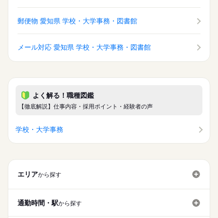
郵便物 愛知県 学校・大学事務・図書館
メール対応 愛知県 学校・大学事務・図書館
よく解る！職種図鑑
【徹底解説】仕事内容・採用ポイント・経験者の声
学校・大学事務
エリア
から探す
通勤時間・駅
から探す