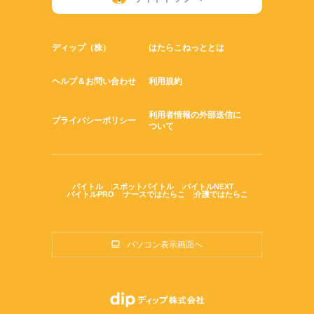
ディップ（株）
はたらこねっととは
ヘルプ＆お問い合わせ
利用規約
利用者情報の外部送信に
プライバシーポリシー
ついて
バイトル
スポットバイトル
バイトルNEXT
バイトルPRO
ナースではたらこ
介護ではたらこ
パソコン表示画面へ