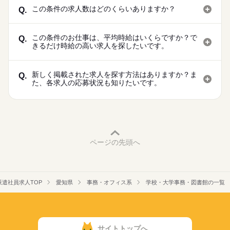
この条件の求人数はどのくらいありますか？
Q.
この条件のお仕事は、平均時給はいくらですか？で
Q.
きるだけ時給の高い求人を探したいです。
新しく掲載された求人を探す方法はありますか？ま
Q.
た、各求人の応募状況も知りたいです。
ページの先頭へ
派遣社員求人TOP
愛知県
事務・オフィス系
学校・大学事務・図書館の一覧
サイトトップへ