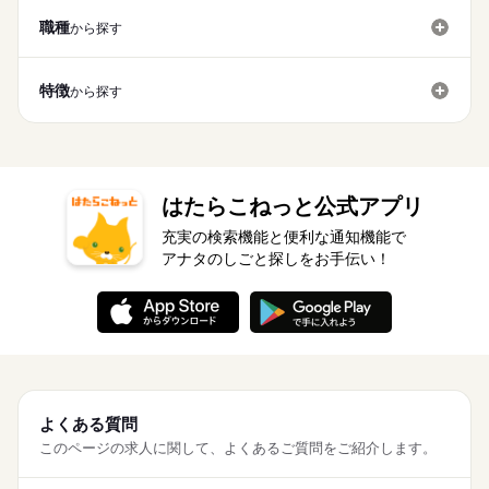
職種
から探す
特徴
から探す
はたらこねっと公式アプリ
充実の検索機能と便利な通知機能で
アナタのしごと探しをお手伝い！
よくある質問
このページの求人に関して、よくあるご質問をご紹介します。