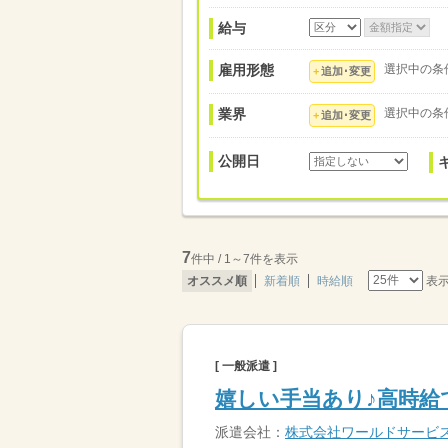
給与
雇用形態
選択中の条
追加･変更
業界
選択中の条
追加･変更
公開日
7
件中 / 1～7件を表示
表
オススメ順
新着順
時給順
[ 一般派遣 ]
嬉しい手当あり♪高時給
派遣会社：
株式会社ワールドサービ