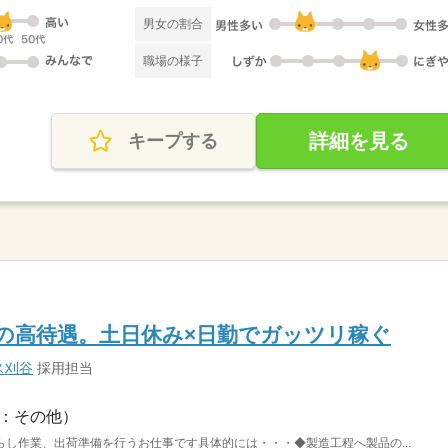
男女の割合
職場の様子
詳細を見る
キープする
0円の高待遇。土日休み×日勤でガッツリ稼ぐ
ス刈谷
採用担当
：その他）
し作業、出荷準備を行うお仕事です具体的には・・・◆製造工程へ製品の...