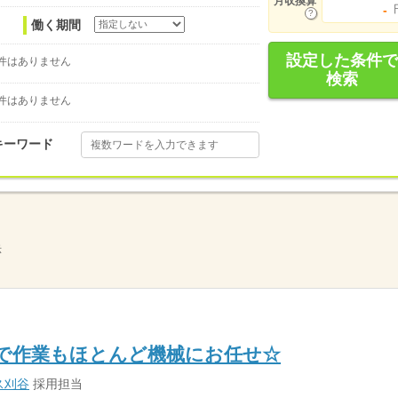
月収換算
-
働く期間
設定した条件で
件はありません
検索
件はありません
キーワード
示
で作業もほとんど機械にお任せ☆
ス刈谷
採用担当