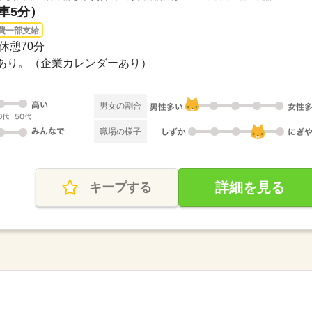
（車5分）
費一部支給
0休憩70分
勤もあり。（企業カレンダーあり）
男女の割合
職場の様子
詳細を見る
キープする