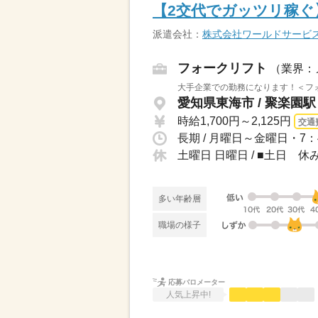
【2交代でガッツリ稼ぐ
派遣会社：
株式会社ワールドサービ
フォークリフト
（業界：
大手企業での勤務になります！＜フォ
愛知県東海市 / 聚楽園
時給1,700円～2,125円
交通
長期 / 月曜日～金曜日・7：
土曜日 日曜日 / ■土日 休
多い年齢層
職場の様子
応募バロメーター
人気上昇中!