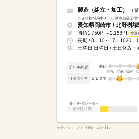
製造（組立・加工）
（業
＼★積極採用中★／自動車部品工場で
愛知県岡崎市 / 北野桝
時給1,750円～2,188円
交通
長期 / 8：10～17：1020
土曜日 日曜日 / 土日休
多い年齢層
仕事の仕方
応募バロメーター
今が狙い目!
イチオシ!!
お仕事No：
wsk-115