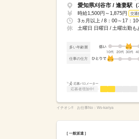
愛知県刈谷市 / 逢妻駅
時給1,500円～1,875円
交通
3ヵ月以上 / 8：00～17：1
土曜日 日曜日 / 土曜出
多い年齢層
仕事の仕方
応募バロメーター
応募者増加中!
イチオシ!!
お仕事No：
Ws-kariya
[ 一般派遣 ]