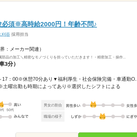
必須※高時給2000円！年齢不問♪
ス刈谷
採用担当
界：メーカー関連）
部品の加工＼精密なモノづくりを担っていただきます！・精密加工・操作...
（車3分）
長期 / ▼日勤（1） 08：00～17：00
休み※土曜出勤も時期によってあり※選択したシフトによる
男女の割合
職場の様子