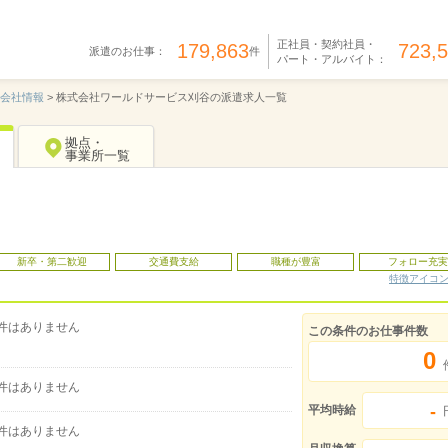
正社員・契約社員・
179,863
723,
派遣のお仕事：
件
パート・アルバイト：
会社情報
>
株式会社ワールドサービス刈谷の派遣求人一覧
拠点・
事業所一覧
新卒・第二歓迎
交通費支給
職種が豊富
フォロー充実
特徴アイコ
件はありません
この条件のお仕事件数
0
件はありません
-
平均時給
件はありません