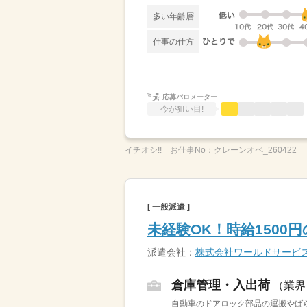
多い年齢層
仕事の仕方
応募バロメーター
今が狙い目!
イチオシ!!
お仕事No：
クレーンオペ_260422
[ 一般派遣 ]
未経験OK！時給150
派遣会社：
株式会社ワールドサービ
倉庫管理・入出荷
（業界
自動車のドアロック部品の運搬やばら