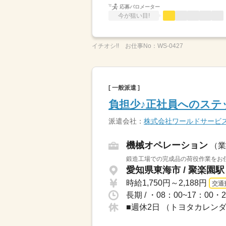
応募バロメーター
今が狙い目!
イチオシ!!
お仕事No：
WS-0427
[ 一般派遣 ]
負担少♪正社員へのス
派遣会社：
株式会社ワールドサービ
機械オペレーション
（業
鍛造工場での完成品の荷役作業をお任
愛知県東海市 / 聚楽園
時給1,750円～2,188円
交通
■週休2日 （トヨタカレン