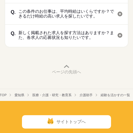
この条件のお仕事は、平均時給はいくらですか？で
Q.
きるだけ時給の高い求人を探したいです。
新しく掲載された求人を探す方法はありますか？ま
Q.
た、各求人の応募状況も知りたいです。
ページの先頭へ
TOP
愛知県
医療・介護・研究・教育系
介護助手
経験を活かすの一覧
サイトトップへ