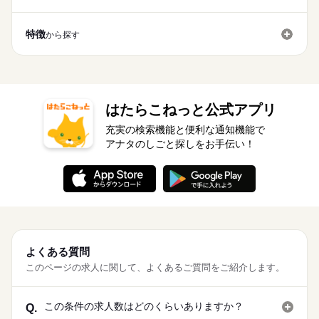
ブランクOK
産休・育休
社会保険制度
研修制度
資格支援
日払い
週払い
バイク自転車
車OK
資格支援
日払い
週払い
バイク自転車
車OK
派遣活躍中
PC不要
月曜 火曜 水曜 木曜 金曜 土曜 日曜 祝日
休日・休暇
特徴
から探す
派遣活躍中
PC不要
◆週2～4日休み（希望休あり）
はたらこねっと公式アプリ
充実の検索機能と便利な通知機能で
アナタのしごと探しをお手伝い！
よくある質問
このページの求人に関して、よくあるご質問をご紹介します。
この条件の求人数はどのくらいありますか？
Q.