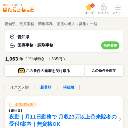
0
キープ
ログイン
メニュー
愛知県、医療事務・調剤事務、派遣の求人（募集）一覧
愛知県
医療事務・調剤事務
条件変更
1,063
( 平均時給：1,365円 )
件
この条件の
新着を受け取る
この条件を保存
オススメ順
新着順
時給順
一週間以内公開
正社員
夜勤｜月11日勤務で 月収23万以上◎来院者の
受付/案内｜無資格OK